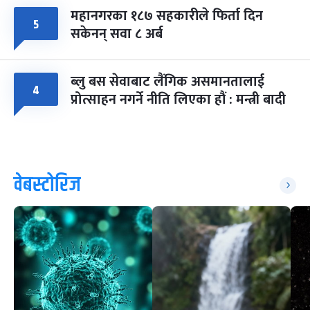
महानगरका १८७ सहकारीले फिर्ता दिन
५
सकेनन् सवा ८ अर्ब
ब्लु बस सेवाबाट लैंगिक असमानतालाई
४
प्रोत्साहन नगर्ने नीति लिएका हौं : मन्त्री बादी
वेबस्टोरिज