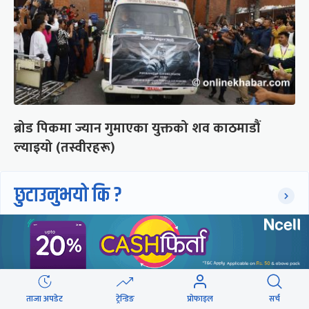
ब्रोड पिकमा ज्यान गुमाएका युक्तको शव काठमाडौं
ल्याइयो (तस्वीरहरू)
छुटाउनुभयो कि ?
संसद्लाई टेर्दैनन् प्रधानमन्त्री, लाचार
छन् सभामुख
ताजा अपडेट
ट्रेन्डिङ
प्रोफाइल
सर्च
‘अस्थायी प्रकृतिको अध्यादेशले ऐनको