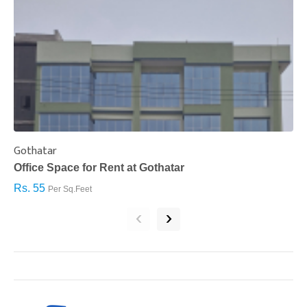
Gothatar
S
Office Space for Rent at Gothatar
H
Rs. 55
R
Per Sq.Feet
‹
›