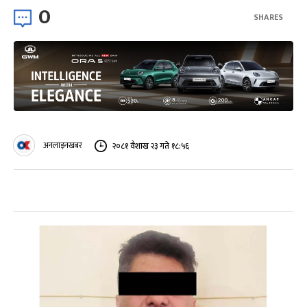
0
SHARES
अनलाइनखबर
२०८१ वैशाख २३ गते १८:५६