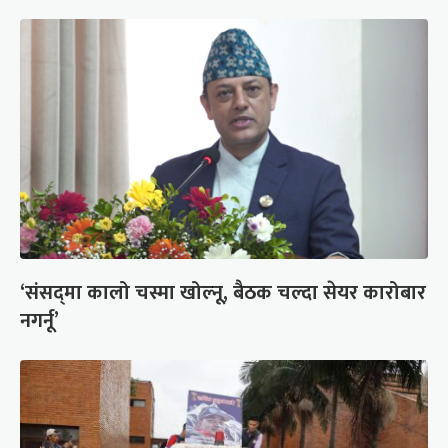
‘संसद्‍मा कालो चस्मा खोल्नू, बैठक चल्दा सेयर कारोबार
नगर्नू’