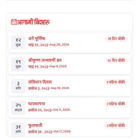
आगामी बिदाहरु
जनै पूर्णिमा
२१ दिन बाँकी
१२
-
भाद्र १२, २०८३
Aug 28, 2026
शुक्र
श्रीकृष्ण जन्माष्टमी व्रत
२८ दिन बाँकी
१९
-
भाद्र १९, २०८३
Sep 4, 2026
शुक्र
संविधान दिवस
१ महिना बाँकी
३
-
असोज ३, २०८३
Sep 19, 2026
शनि
घटस्थापना
२ महिना बाँकी
२५
-
असोज २५, २०८३
Oct 11, 2026
आइत
फूलपाती
२ महिना बाँकी
३१
-
असोज ३१ , २०८३
Oct 17, 2026
शनि