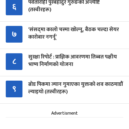
पर्वतारोही पुरबहादुर गुरुङको अन्त्येष्टि
६
(तस्वीरहरू)
‘संसद्‍मा कालो चस्मा खोल्नू, बैठक चल्दा सेयर
७
कारोबार नगर्नू’
सुरक्षा रिपोर्ट : प्राज्ञिक आवरणमा तिब्बत पक्षीय
८
भाष्य निर्माणको योजना
ब्रोड पिकमा ज्यान गुमाएका युक्तको शव काठमाडौं
९
ल्याइयो (तस्वीरहरू)
Advertisment