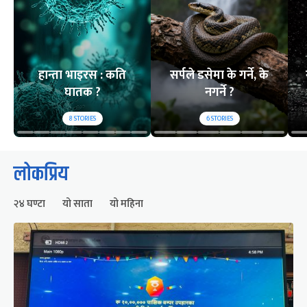
हान्ता भाइरस : कति
सर्पले डसेमा के गर्ने, के
घातक ?
नगर्ने ?
8
STORIES
6
STORIES
लोकप्रिय
२४ घण्टा
यो साता
यो महिना