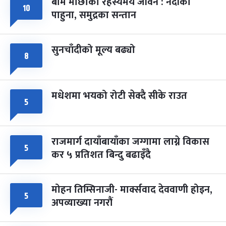
बाम माछाको रहस्यमय जीवन : नदीका
फागुपूर्णिमा
१०
७ महिना बाँकी
८
पाहुना, समुद्रका सन्तान
-
चैत्र ८, २०८३
Mar 22, 2027
सोम
सुनचाँदीको मूल्य बढ्यो
८
मधेशमा भयको रोटी सेक्दै सीके राउत
५
राजमार्ग दायाँबायाँका जग्गामा लाग्ने विकास
५
कर ५ प्रतिशत बिन्दु बढाइँदै
मोहन तिम्सिनाजी- मार्क्सवाद देववाणी होइन,
५
अपव्याख्या नगरौं