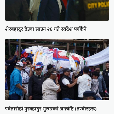
शेरबहादुर देउवा साउन २६ गते स्वदेश फर्किने
पर्वतारोही पुरबहादुर गुरुङको अन्त्येष्टि (तस्वीरहरू)