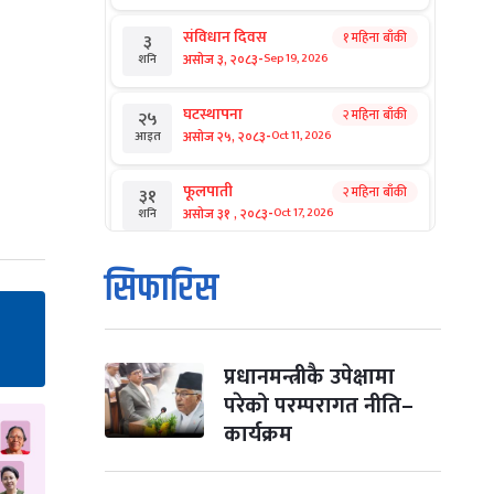
संविधान दिवस
१ महिना बाँकी
३
-
असोज ३, २०८३
Sep 19, 2026
शनि
घटस्थापना
२ महिना बाँकी
२५
-
असोज २५, २०८३
Oct 11, 2026
आइत
फूलपाती
२ महिना बाँकी
३१
-
असोज ३१ , २०८३
Oct 17, 2026
शनि
कार्तिक सङ्क्रान्ति
२ महिना बाँकी
१
सिफारिस
-
कार्तिक १, २०८३
Oct 18, 2026
आइत
महानवमी
२ महिना बाँकी
३
-
कार्तिक ३, २०८३
Oct 20, 2026
मंगल
प्रधानमन्त्रीकै उपेक्षामा
परेको परम्परागत नीति–
विजयादशमी
२ महिना बाँकी
४
कार्यक्रम
-
कार्तिक ४, २०८३
Oct 21, 2026
बुध