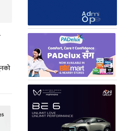
ी
ुनको