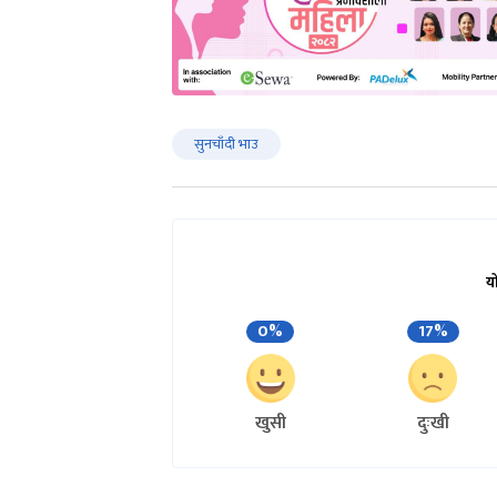
सुनचाँदी भाउ
य
0%
17%
खुसी
दुःखी