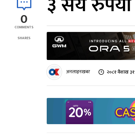
३ सय रुपैयाँ
0
COMMENTS
SHARES
अनलाइनखबर
२०८१ वैशाख ३१ 