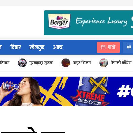
न
विचार
खेलकुद
अन्य
पात्रो
रतिष्ठान
पुरबहादुर गुरुङ
नाइट भिजन
नेपाली काँग्रेस