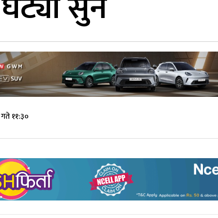
 घट्यो सुन
गते ११:३०