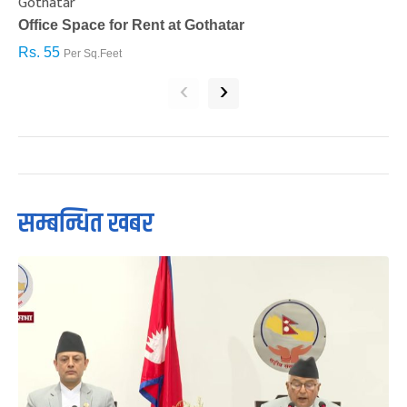
Gothatar
S
Office Space for Rent at Gothatar
H
Rs. 55
R
Per Sq.Feet
‹
›
सम्बन्धित खबर