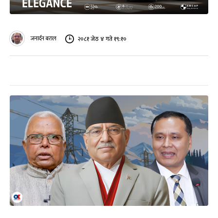
जनार्दन बराल
२०८१ जेठ ४ गते १९:१०