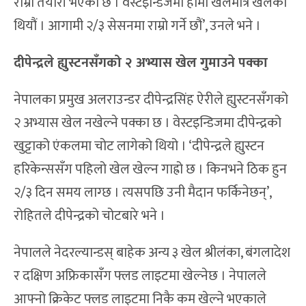
राम्रो तयारी भएको छ । वेस्टइन्डिजमा हामी खेलमात्रै खेलेका
थियौं । आगामी २/३ सेसनमा राम्रो गर्ने छौं’, उनले भने ।
दीपेन्द्रले ह्युस्टनसँगको २ अभ्यास खेल गुमाउने पक्का
नेपालका प्रमुख अलराउन्डर दीपेन्द्रसिंह ऐरीले ह्युस्टनसँगको
२ अभ्यास खेल नखेल्ने पक्का छ । वेस्टइन्डिजमा दीपेन्द्रको
खुट्टाको एंकलमा चोट लागेको थियो । ‘दीपेन्द्रले ह्युस्टन
हरिकेन्ससँग पहिलो खेल खेल्न गाह्रो छ । किनभने ठिक हुन
२/३ दिन समय लाग्छ । त्यसपछि उनी मैदान फर्किनेछन्’,
रोहितले दीपेन्द्रको चोटबारे भने ।
नेपालले नेदरल्यान्डस् बाहेक अन्य ३ खेल श्रीलंका, बंगलादेश
र दक्षिण अफ्रिकासँग फ्लड लाइटमा खेल्नेछ । नेपालले
आफ्नो क्रिकेट फ्लड लाइटमा निकै कम खेल्ने भएकाले