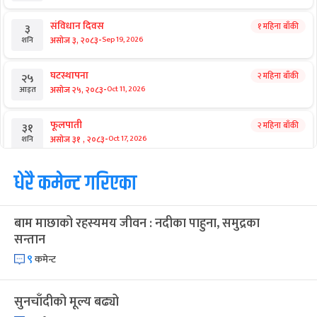
संविधान दिवस
१ महिना बाँकी
३
-
असोज ३, २०८३
Sep 19, 2026
शनि
घटस्थापना
२ महिना बाँकी
२५
-
असोज २५, २०८३
Oct 11, 2026
आइत
फूलपाती
२ महिना बाँकी
३१
-
असोज ३१ , २०८३
Oct 17, 2026
शनि
कार्तिक सङ्क्रान्ति
धेरै कमेन्ट गरिएका
२ महिना बाँकी
१
-
कार्तिक १, २०८३
Oct 18, 2026
आइत
बाम माछाको रहस्यमय जीवन : नदीका पाहुना, समुद्रका
महानवमी
२ महिना बाँकी
३
सन्तान
-
कार्तिक ३, २०८३
Oct 20, 2026
मंगल
९
कमेन्ट
विजयादशमी
२ महिना बाँकी
४
-
कार्तिक ४, २०८३
Oct 21, 2026
बुध
सुनचाँदीको मूल्य बढ्यो