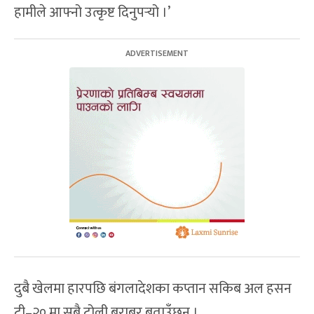
हामीले आफ्नो उत्कृष्ट दिनुपर्‍यो ।’
दुबै खेलमा हारपछि बंगलादेशका कप्तान सकिब अल हसन
टी–२० मा सबै टोली बराबर बताउँछन् ।