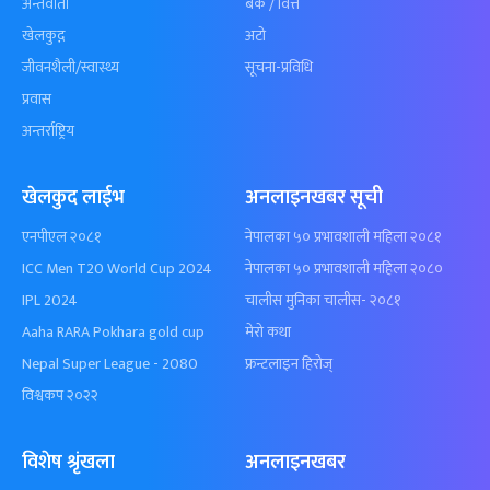
अन्तर्वार्ता
बैँक / वित्त
खेलकुद़़
अटो
जीवनशैली/स्वास्थ्य
सूचना-प्रविधि
प्रवास
अन्तर्राष्ट्रिय
खेलकुद लाईभ
अनलाइनखबर सूची
एनपीएल २०८१
नेपालका ५० प्रभावशाली महिला २०८१
ICC Men T20 World Cup 2024
नेपालका ५० प्रभावशाली महिला २०८०
IPL 2024
चालीस मुनिका चालीस- २०८१
Aaha RARA Pokhara gold cup
मेरो कथा
Nepal Super League - 2080
फ्रन्टलाइन हिरोज्
विश्वकप २०२२
विशेष श्रृंखला
अनलाइनखबर