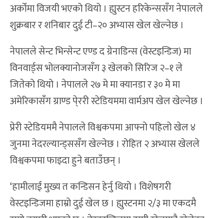
अर्कोमा विजयी भएको थियो । ह्युस्टन हरिकेन्ससँग नेपालले
शुक्रबार र शनिबार दुई टी–२० अभ्यास खेल खेल्नेछ ।
नेपालले सेन्ट भिन्सेन्ट एण्ड द ग्रेनाडिन्स (वेस्टइन्डिज) मा
विनवार्ड्स भोलक्यानोजसँग ३ खेलको सिरिज २–१ ले
जितेको थियो । नेपालले २७ मे मा क्यानडा र ३० मे मा
अमेरिकासँग ग्राण्ड पे्ररी स्टेडियममा वार्मअप खेल खेल्नेछ ।
प्रेरी स्टेडियममै नेपालले विश्वकपमा आफ्नो पहिलो खेल ४
जुनमा नेदरल्यान्ड्ससँग खेल्नेछ । रोहित २ अभ्यास खेलले
विश्वकपमा फाइदा हुने बताउँछन् ।
‘हामीलाई मुख्य त कन्डिसन हेर्नु थियो । विशेषगरी
वेस्टइन्डिजमा हाम्रो दुई खेल छ । ह्युस्टनमा २/३ मा एकदमै