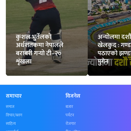
कुशल भुर्तेलको
अन्योलमा दशौँ र
अर्धशतकमा नेपालले
खेलकुद : गण्
बराबरी गर्‍यो टी–२०
पठाएको झण्डा
शृंखला
पुगेन
समाचार
विजनेस
समाज
बजार
विचार/ब्लग
पर्यटन
साहित्य
रोजगार