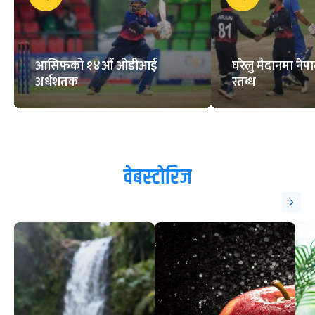
आसिफको १४औं ओडीआई
घरेलु मैदानमा नेप
अर्धशतक
स्तब्ध
वेबस्टोरिज