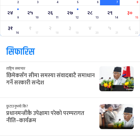
2
3
4
5
6
7
8
२४
२५
२६
२७
२८
२९
३०
9
10
11
12
13
14
15
३१
१
२
३
४
५
६
16
17
18
19
20
21
22
सिफारिस
राष्ट्रिय समाचार
छिमेकसँग सीमा समस्या संवादबाटै समाधान
गर्ने सरकारी सन्देश
छुटाउनुभयो कि?
प्रधानमन्त्रीकै उपेक्षामा परेको परम्परागत
नीति–कार्यक्रम