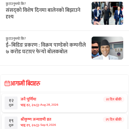
छुटाउनुभयो कि?
संसद्को विशेष दिनमा बालेनको बिझाउने
दृश्य
छुटाउनुभयो कि?
ई–बिडिङ प्रकरण : विक्रम पाण्डेको कम्पनीले
७ करोड घटाएर फेर्‍यो बोलकबोल
आगामी बिदाहरु
जनै पूर्णिमा
२२ दिन बाँकी
१२
-
भाद्र १२, २०८३
Aug 28, 2026
शुक्र
श्रीकृष्ण जन्माष्टमी व्रत
२९ दिन बाँकी
१९
-
भाद्र १९, २०८३
Sep 4, 2026
शुक्र