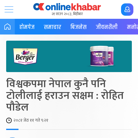
२१ साउन २०८३, बिहीबार
होमपेज
समाचार
बिजनेस
जीवनशैली
मनोर
विश्वकपमा नेपाल कुनै पनि
टोलीलाई हराउन सक्षम : रोहित
पौडेल
२०८१ जेठ ११ गते ९:२१