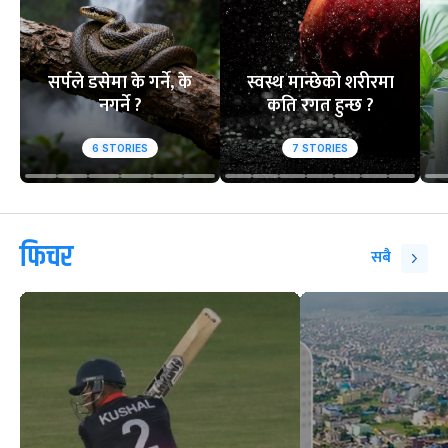
सर्पले डसेमा के गर्ने, के
स्वस्थ मान्छेको शरीरमा
नगर्ने ?
कति रगत हुन्छ ?
6
STORIES
7
STORIES
फिचर
सबै