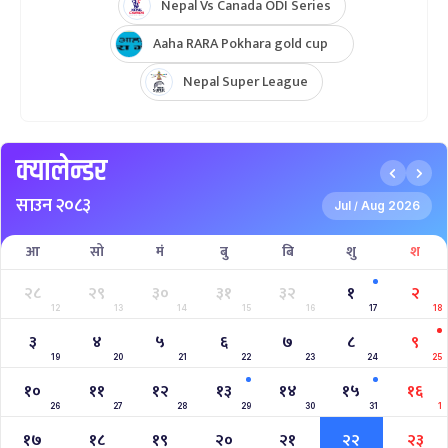
Nepal Vs Canada ODI Series
Aaha RARA Pokhara gold cup
Nepal Super League
क्यालेन्डर
साउन २०८३
Jul
Aug 2026
/
आ
सो
मं
बु
बि
शु
श
२८
२९
३०
३१
३२
१
२
12
13
14
15
16
17
18
३
४
५
६
७
८
९
19
20
21
22
23
24
25
१०
११
१२
१३
१४
१५
१६
26
27
28
29
30
31
1
१७
१८
१९
२०
२१
२२
२३