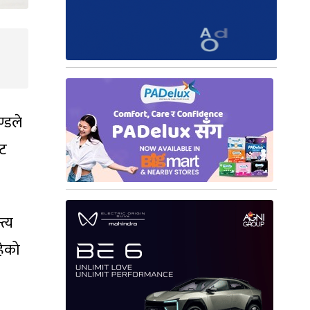
्डले
ेट
त्य
हेको