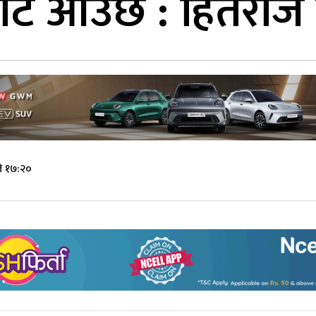
टै आउँछ : हितराज प
े १७:२०