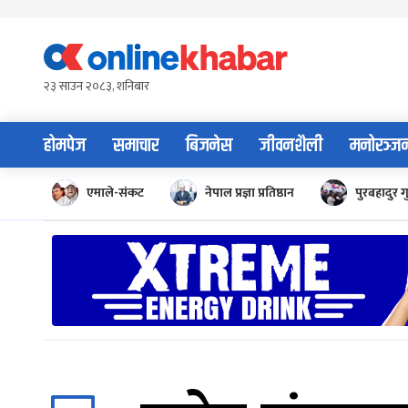
Skip
to
content
२३ साउन २०८३, शनिबार
होमपेज
समाचार
बिजनेस
जीवनशैली
मनोरञ्ज
एमाले-संकट
नेपाल प्रज्ञा प्रतिष्ठान
पुरबहादुर ग