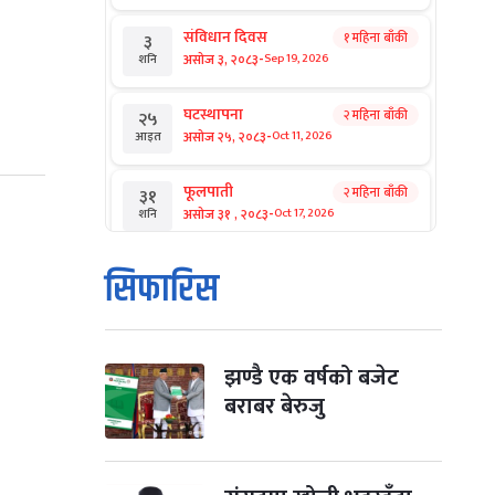
संविधान दिवस
१ महिना बाँकी
३
-
असोज ३, २०८३
Sep 19, 2026
शनि
घटस्थापना
२ महिना बाँकी
२५
-
असोज २५, २०८३
Oct 11, 2026
आइत
फूलपाती
२ महिना बाँकी
३१
-
असोज ३१ , २०८३
Oct 17, 2026
शनि
कार्तिक सङ्क्रान्ति
२ महिना बाँकी
१
सिफारिस
-
कार्तिक १, २०८३
Oct 18, 2026
आइत
महानवमी
२ महिना बाँकी
३
-
कार्तिक ३, २०८३
Oct 20, 2026
मंगल
झण्डै एक वर्षको बजेट
बराबर बेरुजु
विजयादशमी
२ महिना बाँकी
४
-
कार्तिक ४, २०८३
Oct 21, 2026
बुध