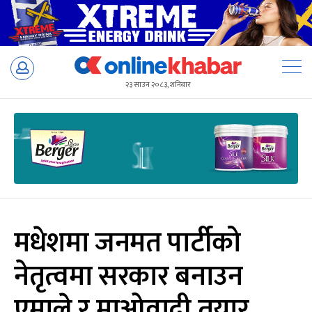
Skip
to
२३ साउन २०८३, शनिबार
content
मधेशमा जनमत पार्टीको
नेतृत्वमा सरकार बनाउन
एमाले र माओवादी तयार