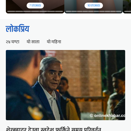
7
STORIES
10
STORIES
लोकप्रिय
२४ घण्टा
यो साता
यो महिना
शेरबहादुर देउवा स्वदेश फर्किने समय परिवर्तन