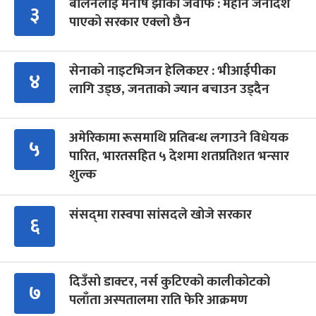
बालेनलाई मनीष झाको जवाफ : महान जनादेश
३
पाएको सरकार एक्लो छैन
सेनाको नाइटभिजन हेलिकप्टर : भीआईपीका
४
लागि उड्छ, जनताको ज्यान बचाउन उड्दैन
अमेरिकामा रूसमाथि प्रतिबन्ध लगाउने विधेयक
५
पारित, भारतसहित ५ देशमा शतप्रतिशत भन्सार
शुल्क
संसद्‍मा रास्वपा सांसदले खोजे सरकार
६
दिउँसो डाक्टर, नर्स कुटिएको कालीकोटको
७
पलाँता अस्पतालमा राति फेरि आक्रमण