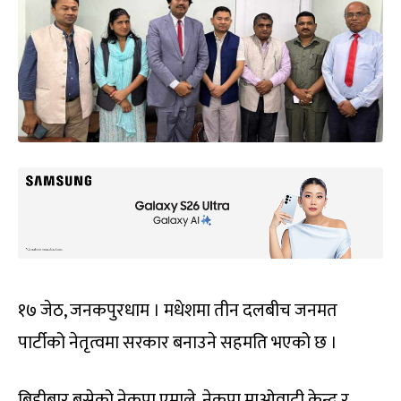
१७ जेठ, जनकपुरधाम । मधेशमा तीन दलबीच जनमत
पार्टीको नेतृत्वमा सरकार बनाउने सहमति भएको छ ।
बिहीबार बसेको नेकपा एमाले, नेकपा माओवादी केन्द्र र