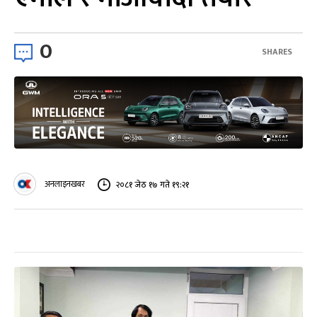
0
SHARES
अनलाइनखबर
२०८१ जेठ १७ गते १९:२१