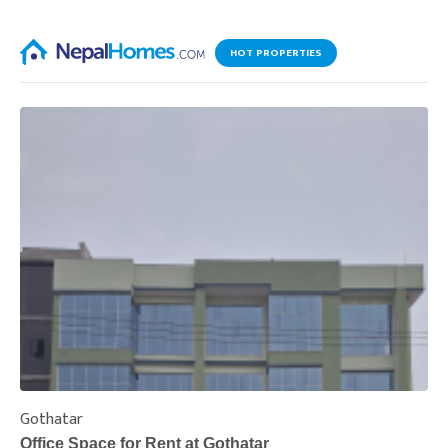
HOT PROPERTIES
Gothatar
S
Office Space for Rent at Gothatar
H