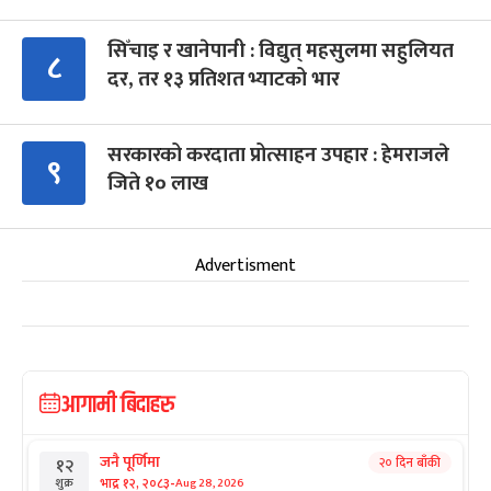
सिँचाइ र खानेपानी : विद्युत् महसुलमा सहुलियत
८
दर, तर १३ प्रतिशत भ्याटको भार
सरकारको करदाता प्रोत्साहन उपहार : हेमराजले
९
जिते १० लाख
Advertisment
आगामी बिदाहरु
जनै पूर्णिमा
२० दिन बाँकी
१२
-
भाद्र १२, २०८३
Aug 28, 2026
शुक्र