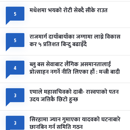
मधेशमा भयको रोटी सेक्दै सीके राउत
५
राजमार्ग दायाँबायाँका जग्गामा लाग्ने विकास
५
कर ५ प्रतिशत बिन्दु बढाइँदै
ब्लु बस सेवाबाट लैंगिक असमानतालाई
४
प्रोत्साहन नगर्ने नीति लिएका हौं : मन्त्री बादी
एमाले महासचिवको दाबी- रास्वपाको पतन
३
उदय जत्तिकै छिटो हुन्छ
सिरहामा ज्यान गुमाएका यादवको घटनाबारे
३
छानबिन गर्न समिति गठन