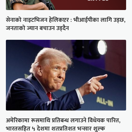
सेनाको नाइटभिजन हेलिकप्टर : भीआईपीका लागि उड्छ,
जनताको ज्यान बचाउन उड्दैन
अमेरिकामा रूसमाथि प्रतिबन्ध लगाउने विधेयक पारित,
भारतसहित ५ देशमा शतप्रतिशत भन्सार शुल्क