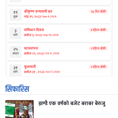
श्रीकृष्ण जन्माष्टमी व्रत
२७ दिन बाँकी
१९
-
भाद्र १९, २०८३
Sep 4, 2026
शुक्र
संविधान दिवस
१ महिना बाँकी
३
-
असोज ३, २०८३
Sep 19, 2026
शनि
घटस्थापना
२ महिना बाँकी
२५
-
असोज २५, २०८३
Oct 11, 2026
आइत
फूलपाती
२ महिना बाँकी
३१
-
असोज ३१ , २०८३
Oct 17, 2026
शनि
कार्तिक सङ्क्रान्ति
२ महिना बाँकी
१
सिफारिस
-
कार्तिक १, २०८३
Oct 18, 2026
आइत
झण्डै एक वर्षको बजेट बराबर बेरुजु
महानवमी
२ महिना बाँकी
३
-
कार्तिक ३, २०८३
Oct 20, 2026
मंगल