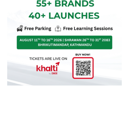
सन् २०१० को यू–१९ विश्वकपमा पाकिस्तानले
क्वाटरफाइनलमा भारतलाई २ विकेटले हराउँदै
सेमिफाइनलमा पुगेको थियो । सौरभले उक्त खेलमा ५
ओभरमा १ मेडनसहित १६ रन खर्चेर १ विकेट लिएका थिए ।
सन्दीप शर्मा र जयदेव उनादकट पनि उक्त खेलमा खेलेका
थिए । पाकिस्तानविरुद्ध ४ भन्दा कम इकोनमीमा रन खर्चिने
सौरभ एक्लो भारतीय बलर थिए । उक्त विश्वकपमा सौरभले ६
खेलमा ९ विकेट लिएका थिए ।
त्यसपछि भारतमा उनले निरन्तर घरेलु क्रिकेट खेले । सन्
२०१३ डिसेम्बरमा मुम्बईबाट उनले कर्नाटकाविरुद्ध रणजी
ट्रफीमा डेब्यू गर्दै कुल ३ विकेट लिएका थिए । रणजी खेलेको