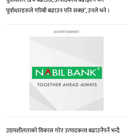
पूर्वाधारले खर्च बढाउँछ, उत्पादकत्व बढाइएन भने
पूर्वाधारहरुले गरिबी बढाउन पनि सक्छ’, उनले भने ।
उद्यमशीलताको विकास गरेर उत्पादकत्व बढाउनैपर्ने भन्दै