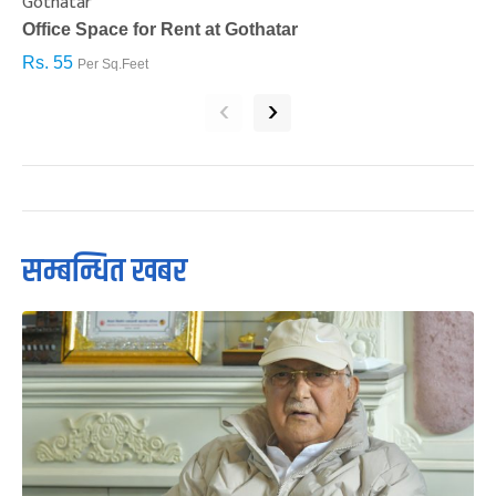
Gothatar
S
Office Space for Rent at Gothatar
H
Rs. 55
R
Per Sq.Feet
‹
›
सम्बन्धित खबर