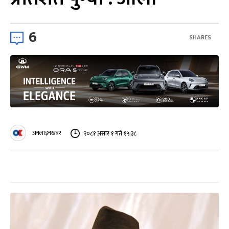
6
SHARES
अनलाइनखबर
२०८१ असार १ गते १५:३८