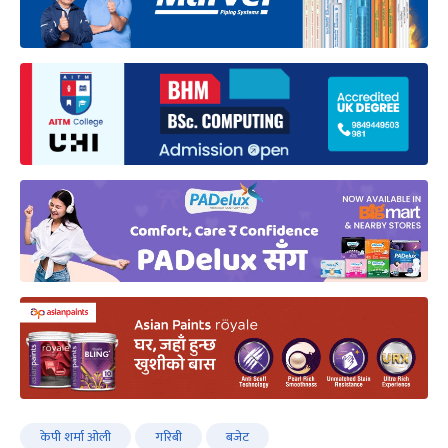
केपी शर्मा ओली
गरिबी
बजेट