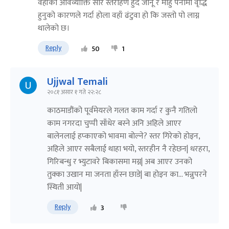
वहाँको अविव्याक्ति सारै स्तरहिण हुँदै जानू र मौहुँ पनामा वृद्धि
हुनुको कारणले गर्दा होला वहाँ ढंटुवा हो कि जस्तो पो लाग्न
थालेको छ।
Reply
50
1
Ujjwal Temali
२०८१ असार १ गते २२:२८
काठमाडौंको पूर्वमेयरले गलत काम गर्दा र कुनै गतिलो
काम नगरदा चुप्पी साँधेर बस्ने अनि अहिले आएर
बालेनलाई हप्काएको भावमा बोल्ने? स्तर गिरेको होइन,
अहिले आएर सबैलाई थाहा भयो, स्तरहीन नै रहेछन| धरहरा,
गिरिबन्धु र भ्युटावरे बिकासमा मग्न| अब आएर उनको
तुक्का उखान मा जनता हाँस्न छाडे| बा होइन का... भन्नुपरने
स्थिती आयो|
Reply
3