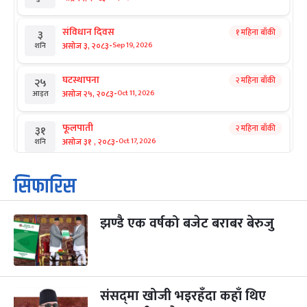
संविधान दिवस
१ महिना बाँकी
३
-
असोज ३, २०८३
Sep 19, 2026
शनि
घटस्थापना
२ महिना बाँकी
२५
-
असोज २५, २०८३
Oct 11, 2026
आइत
फूलपाती
२ महिना बाँकी
३१
-
असोज ३१ , २०८३
Oct 17, 2026
शनि
कार्तिक सङ्क्रान्ति
२ महिना बाँकी
१
सिफारिस
-
कार्तिक १, २०८३
Oct 18, 2026
आइत
झण्डै एक वर्षको बजेट बराबर बेरुजु
महानवमी
२ महिना बाँकी
३
-
कार्तिक ३, २०८३
Oct 20, 2026
मंगल
विजयादशमी
२ महिना बाँकी
४
-
कार्तिक ४, २०८३
Oct 21, 2026
बुध
संसद्‌मा खोजी भइरहँदा कहाँ थिए