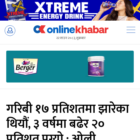
Skip
to
२२ साउन २०८३, शुक्रबार
content
गरिबी १७ प्रतिशतमा झारेका
थियौं, ३ वर्षमा बढेर २०
प्रतिशत पुग्यो : ओली