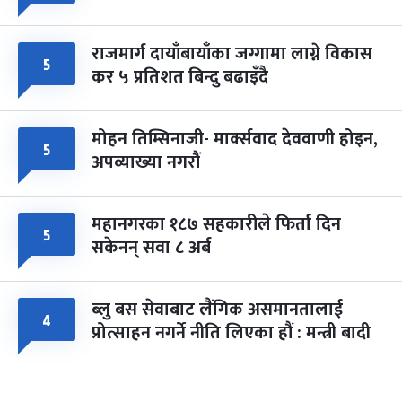
राजमार्ग दायाँबायाँका जग्गामा लाग्ने विकास
५
कर ५ प्रतिशत बिन्दु बढाइँदै
मोहन तिम्सिनाजी- मार्क्सवाद देववाणी होइन,
५
अपव्याख्या नगरौं
महानगरका १८७ सहकारीले फिर्ता दिन
५
सकेनन् सवा ८ अर्ब
ब्लु बस सेवाबाट लैंगिक असमानतालाई
४
प्रोत्साहन नगर्ने नीति लिएका हौं : मन्त्री बादी