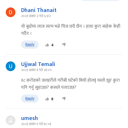
Dhani Thanait
२०८१ असार २ गते ६:४२
याे बुढाेमा लाज सरम भन्ने चिज छदै छैन । हावा कुरा बाहेक केही
गर्दैन ।
Reply
4
Ujjwal Temali
२०८१ असार १ गते २१:०५
१८ करोडको जलहरीले गरीबी घटेको थियो होला| यस्तो झुर कुरा
पनि गर्नु सुहाउछ? कसले पत्याउछ?
Reply
8
umesh
२०८१ असार १ गते १८:५१