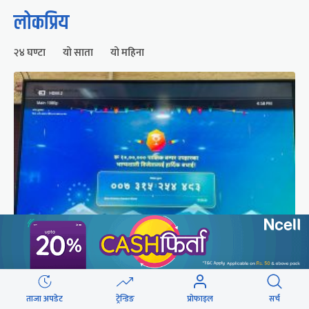
लोकप्रिय
२४ घण्टा
यो साता
यो महिना
२५० रुपैयाँको सामान किनेका उपभोक्ताले जिते १०
लाखको बम्पर उपहार
ताजा अपडेट
ट्रेन्डिङ
प्रोफाइल
सर्च