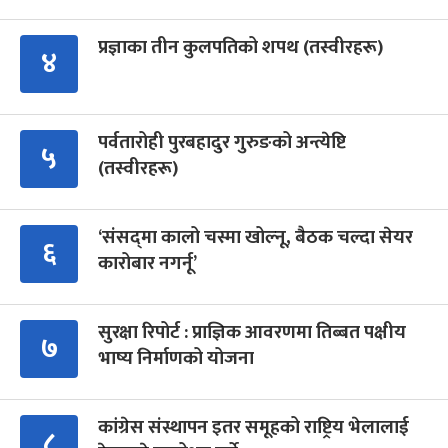
प्रज्ञाका तीन कुलपतिको शपथ (तस्वीरहरू)
४
पर्वतारोही पुरबहादुर गुरुङको अन्त्येष्टि
५
(तस्वीरहरू)
‘संसद्‍मा कालो चस्मा खोल्नू, बैठक चल्दा सेयर
६
कारोबार नगर्नू’
सुरक्षा रिपोर्ट : प्राज्ञिक आवरणमा तिब्बत पक्षीय
७
भाष्य निर्माणको योजना
कांग्रेस संस्थापन इतर समूहको राष्ट्रिय भेलालाई
८