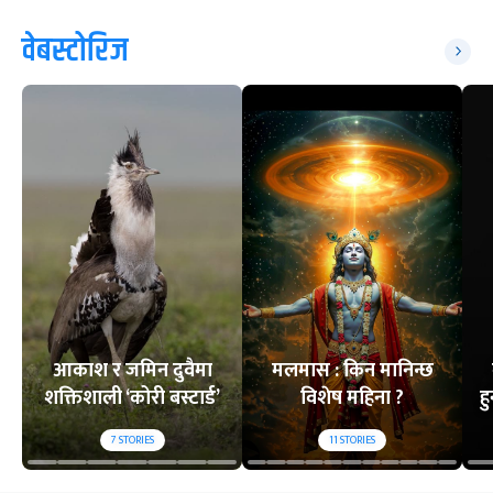
वेबस्टोरिज
आकाश र जमिन दुवैमा
मलमास : किन मानिन्छ
शक्तिशाली ‘कोरी बस्टार्ड’
विशेष महिना ?
ह
7
STORIES
11
STORIES