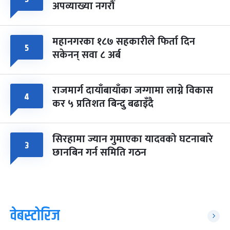
अपव्याख्या नगरौं
महानगरका १८७ सहकारीले फिर्ता दिन
५
सकेनन् सवा ८ अर्ब
राजमार्ग दायाँबायाँका जग्गामा लाग्ने विकास
४
कर ५ प्रतिशत बिन्दु बढाइँदै
सिरहामा ज्यान गुमाएका यादवको घटनाबारे
३
छानबिन गर्न समिति गठन
वेबस्टोरिज