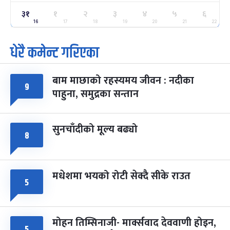
३१
ग्याल्पो ल्होसार
१
२
३
४
५
६
७ महिना बाँकी
२५
-
फाल्गुन २५, २०८३
Mar 9, 2027
मंगल
16
17
18
19
20
21
22
धेरै कमेन्ट गरिएका
पूर्णिमा व्रत
७ महिना बाँकी
७
-
चैत्र ७, २०८३
Mar 21, 2027
आइत
बाम माछाको रहस्यमय जीवन : नदीका
फागुपूर्णिमा
९
७ महिना बाँकी
८
पाहुना, समुद्रका सन्तान
-
चैत्र ८, २०८३
Mar 22, 2027
सोम
सुनचाँदीको मूल्य बढ्यो
८
मधेशमा भयको रोटी सेक्दै सीके राउत
५
मोहन तिम्सिनाजी- मार्क्सवाद देववाणी होइन,
५