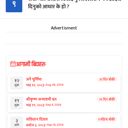
९
दिनुको आधार के हो ?
Advertisment
आगामी बिदाहरु
जनै पूर्णिमा
२२ दिन बाँकी
१२
-
भाद्र १२, २०८३
Aug 28, 2026
शुक्र
श्रीकृष्ण जन्माष्टमी व्रत
२९ दिन बाँकी
१९
-
भाद्र १९, २०८३
Sep 4, 2026
शुक्र
संविधान दिवस
१ महिना बाँकी
३
-
असोज ३, २०८३
Sep 19, 2026
शनि