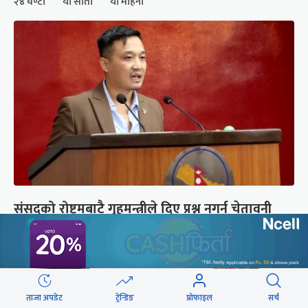
२४ घण्टा
यो साता
यो महिना
संसद्को रोष्ट्रमबाटै गृहमन्त्रीले दिए प्रश्न नगर्न चेतावनी
ताजा अपडेट
ट्रेन्डिङ
प्रोफाइल
सर्च