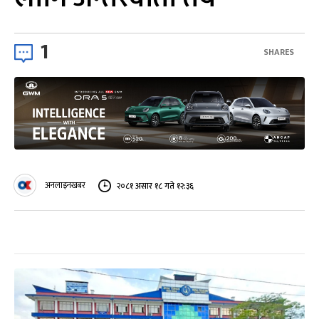
1
SHARES
अनलाइनखबर
२०८१ असार १८ गते १२:३६