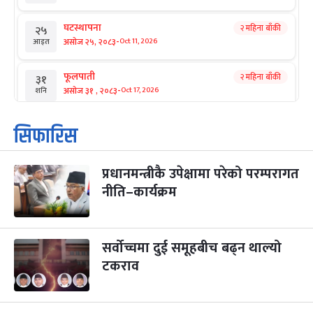
घटस्थापना
२ महिना बाँकी
२५
-
असोज २५, २०८३
Oct 11, 2026
आइत
फूलपाती
२ महिना बाँकी
३१
-
असोज ३१ , २०८३
Oct 17, 2026
शनि
कार्तिक सङ्क्रान्ति
२ महिना बाँकी
१
सिफारिस
-
कार्तिक १, २०८३
Oct 18, 2026
आइत
प्रधानमन्त्रीकै उपेक्षामा परेको परम्परागत
महानवमी
२ महिना बाँकी
३
-
नीति–कार्यक्रम
कार्तिक ३, २०८३
Oct 20, 2026
मंगल
विजयादशमी
२ महिना बाँकी
४
-
कार्तिक ४, २०८३
Oct 21, 2026
बुध
सर्वोच्चमा दुई समूहबीच बढ्न थाल्यो
टकराव
पापा‌ङ्कुशा एकादशी व्रत
२ महिना बाँकी
५
-
कार्तिक ५, २०८३
Oct 22, 2026
बिहि