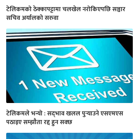
टेलिकमको ठेक्कापट्टामा चलखेल नरोकिएपछि सञ्चार
सचिव अर्यालको सरुवा
टेलिकमले भन्यो : सद्‍भाव खलल पुर्‍याउने एसएमएस
पठाइए सम्झौता रद्द हुन सक्छ