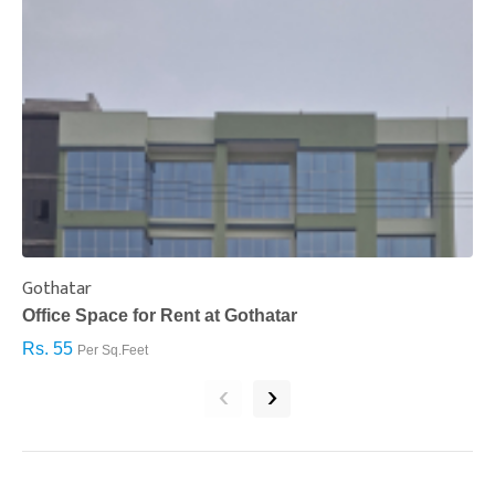
Gothatar
S
Office Space for Rent at Gothatar
H
Rs. 55
R
Per Sq.Feet
‹
›