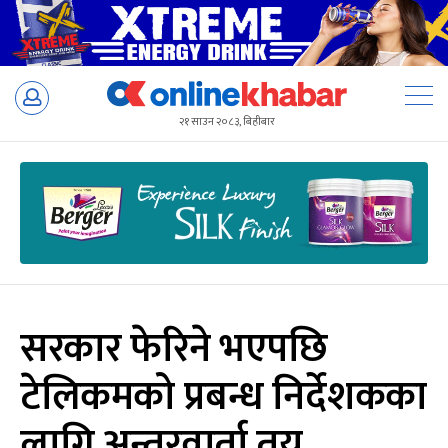
Skip
to
२१ साउन २०८३, बिहीबार
content
सरकार फेरिने भएपछि
टेलिकमको प्रबन्ध निर्देशकका
लागि अन्तरवार्ता तय