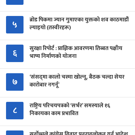
ब्रोड पिकमा ज्यान गुमाएका युक्तको शव काठमाडौं
५
ल्याइयो (तस्वीरहरू)
सुरक्षा रिपोर्ट : प्राज्ञिक आवरणमा तिब्बत पक्षीय
६
भाष्य निर्माणको योजना
‘संसद्‍मा कालो चस्मा खोल्नू, बैठक चल्दा सेयर
७
कारोबार नगर्नू’
राष्ट्रिय परिचयपत्रको ‘सर्भर’ समस्याले १६
८
निकायका काम प्रभावित
सर्वोच्चले कांग्रेस विवाद पुनरावलोकन गर्न आदेश