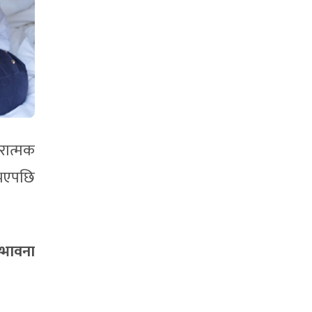
रात्मक
नभएपछि
म्भावना