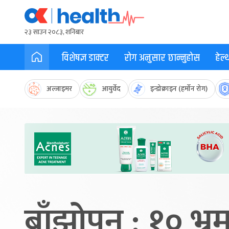
२३ साउन २०८३, शनिबार
विशेषज्ञ डाक्टर
रोग अनुसार छान्नुहोस
हेल
अल्जाइमर
आयुर्वेद
इन्डोक्राइन (हर्मोन रोग)
बाँझोपन : १० भ्र