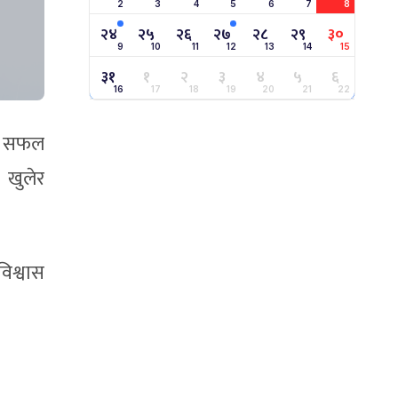
2
3
4
5
6
7
8
२४
२५
२६
२७
२८
२९
३०
9
10
11
12
13
14
15
३१
१
२
३
४
५
६
16
17
18
19
20
21
22
नि सफल
 खुलेर
िश्वास