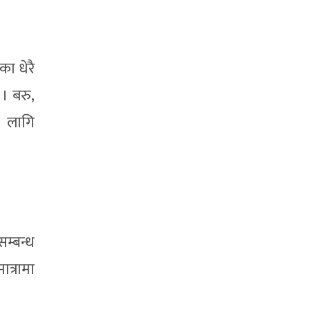
ा धेरै
 । बरु,
 लागि
म्बन्ध
ात्रामा