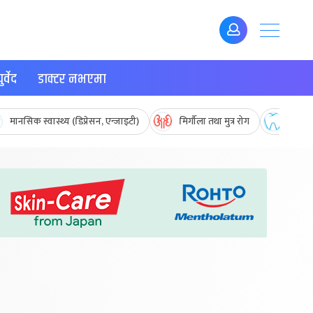
र्वेद
डाक्टर नभएमा
मानसिक स्वास्थ्य (डिप्रेसन, एन्जाइटी)
मिर्गौला तथा मुत्र रोग
मुख तथ