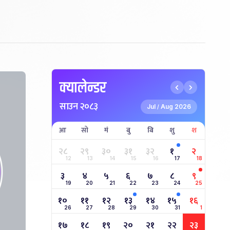
क्यालेन्डर
साउन २०८३
Jul
Aug 2026
/
आ
सो
मं
बु
बि
शु
श
२८
२९
३०
३१
३२
१
२
12
13
14
15
16
17
18
३
४
५
६
७
८
९
19
20
21
22
23
24
25
१०
११
१२
१३
१४
१५
१६
26
27
28
29
30
31
1
१७
१८
१९
२०
२१
२२
२३