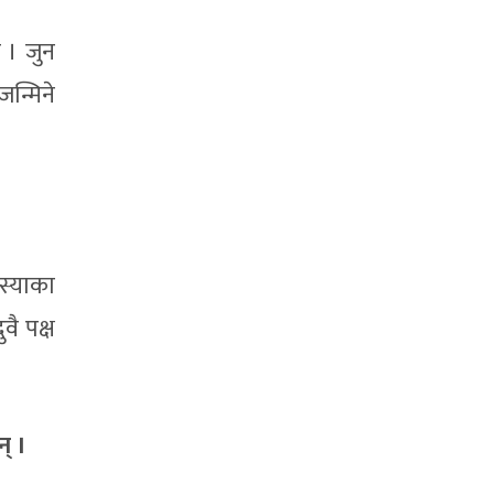
 । जुन
न्मिने
स्याका
ै पक्ष
् ।