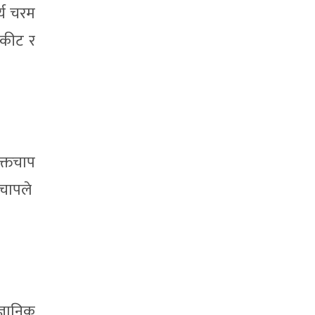
र्य चरम
्रकीट र
रक्तचाप
तचापले
्ञानिक