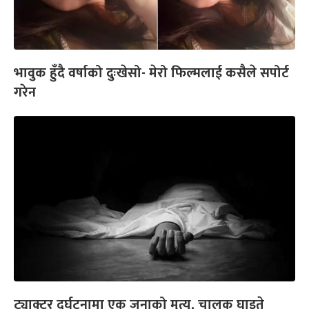
भावुक हुँदै वर्षाको दुःखेसो- मेरो फिल्मलाई कसैले सपोर्ट
गरेन
ट्याक्टर दुर्घटनामा एक जनाको मृत्यु, चालक घाइते