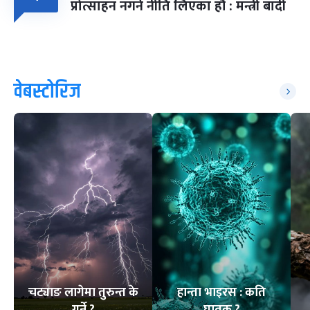
प्रोत्साहन नगर्ने नीति लिएका हौं : मन्त्री बादी
वेबस्टोरिज
चट्याङ लागेमा तुरुन्त के
हान्ता भाइरस : कति
गर्ने ?
घातक ?