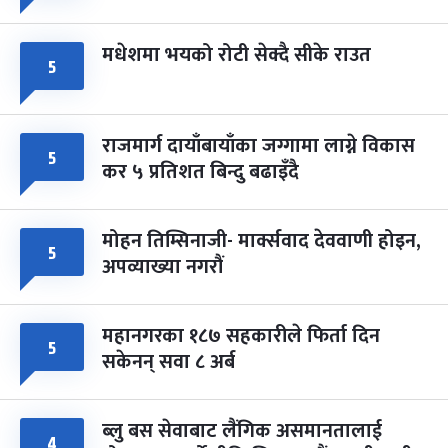
मधेशमा भयको रोटी सेक्दै सीके राउत
५
राजमार्ग दायाँबायाँका जग्गामा लाग्ने विकास
५
कर ५ प्रतिशत बिन्दु बढाइँदै
मोहन तिम्सिनाजी- मार्क्सवाद देववाणी होइन,
५
अपव्याख्या नगरौं
महानगरका १८७ सहकारीले फिर्ता दिन
५
सकेनन् सवा ८ अर्ब
ब्लु बस सेवाबाट लैंगिक असमानतालाई
४