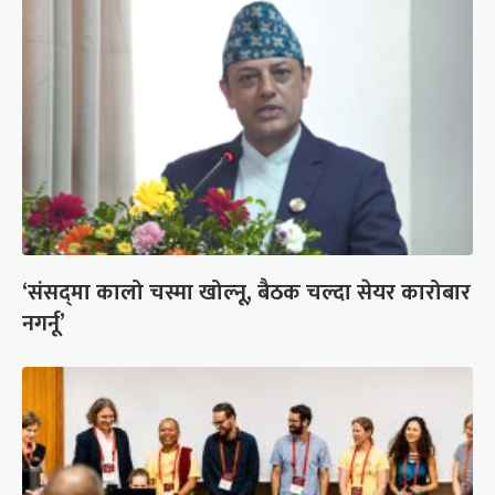
‘संसद्‍मा कालो चस्मा खोल्नू, बैठक चल्दा सेयर कारोबार
नगर्नू’