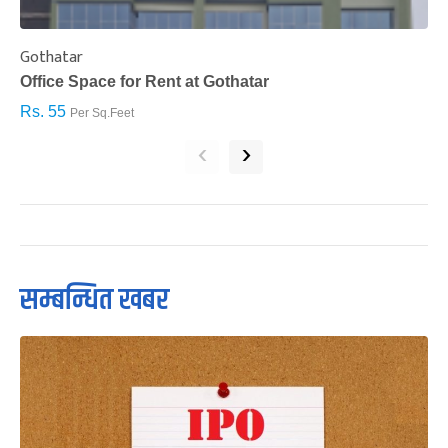
Gothatar
S
Office Space for Rent at Gothatar
H
Rs. 55
R
Per Sq.Feet
‹
›
सम्बन्धित खबर