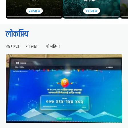
9
STORIES
8
STORIES
लोकप्रिय
२४ घण्टा
यो साता
यो महिना