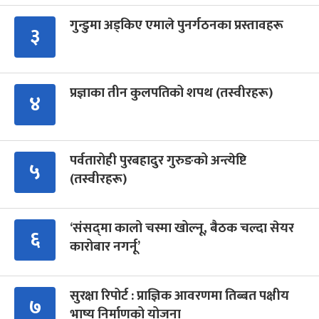
गुन्डुमा अड्किए एमाले पुनर्गठनका प्रस्तावहरू
३
प्रज्ञाका तीन कुलपतिको शपथ (तस्वीरहरू)
४
पर्वतारोही पुरबहादुर गुरुङको अन्त्येष्टि
५
(तस्वीरहरू)
‘संसद्‍मा कालो चस्मा खोल्नू, बैठक चल्दा सेयर
६
कारोबार नगर्नू’
सुरक्षा रिपोर्ट : प्राज्ञिक आवरणमा तिब्बत पक्षीय
७
भाष्य निर्माणको योजना