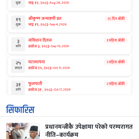
-
भाद्र १२, २०८३
Aug 28, 2026
शुक्र
श्रीकृष्ण जन्माष्टमी व्रत
२८ दिन बाँकी
१९
-
भाद्र १९, २०८३
Sep 4, 2026
शुक्र
संविधान दिवस
१ महिना बाँकी
३
-
असोज ३, २०८३
Sep 19, 2026
शनि
घटस्थापना
२ महिना बाँकी
२५
-
असोज २५, २०८३
Oct 11, 2026
आइत
फूलपाती
२ महिना बाँकी
३१
-
असोज ३१ , २०८३
Oct 17, 2026
शनि
कार्तिक सङ्क्रान्ति
२ महिना बाँकी
१
सिफारिस
-
कार्तिक १, २०८३
Oct 18, 2026
आइत
प्रधानमन्त्रीकै उपेक्षामा परेको परम्परागत
महानवमी
२ महिना बाँकी
३
-
नीति–कार्यक्रम
कार्तिक ३, २०८३
Oct 20, 2026
मंगल