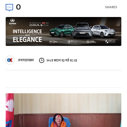
0
SHARES
अनलाइनखबर
२०८१ साउन १३ गते १८:२३