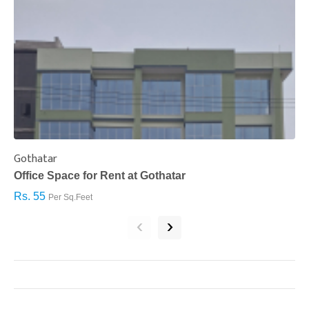
Gothatar
S
Office Space for Rent at Gothatar
H
Rs. 55
R
Per Sq.Feet
‹
›