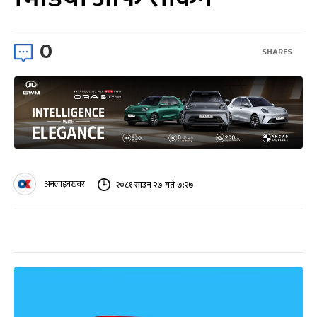
0
SHARES
अनलाइनखबर
२०८१ साउन २७ गते ७:२७