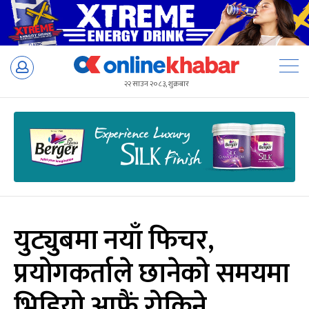
Skip
to
२२ साउन २०८३, शुक्रबार
content
युट्युबमा नयाँ फिचर,
प्रयोगकर्ताले छानेको समयमा
भिडियो आफैं रोकिने