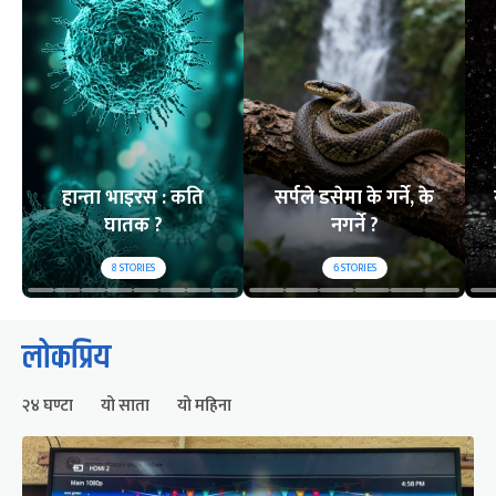
हान्ता भाइरस : कति
सर्पले डसेमा के गर्ने, के
घातक ?
नगर्ने ?
8
STORIES
6
STORIES
लोकप्रिय
२४ घण्टा
यो साता
यो महिना