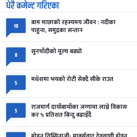
धेरै कमेन्ट गरिएका
पूर्णिमा व्रत
७ महिना बाँकी
७
-
चैत्र ७, २०८३
Mar 21, 2027
आइत
बाम माछाको रहस्यमय जीवन : नदीका
फागुपूर्णिमा
७ महिना बाँकी
८
१०
पाहुना, समुद्रका सन्तान
-
चैत्र ८, २०८३
Mar 22, 2027
सोम
सुनचाँदीको मूल्य बढ्यो
८
मधेशमा भयको रोटी सेक्दै सीके राउत
५
राजमार्ग दायाँबायाँका जग्गामा लाग्ने विकास
५
कर ५ प्रतिशत बिन्दु बढाइँदै
मोहन तिम्सिनाजी- मार्क्सवाद देववाणी होइन,