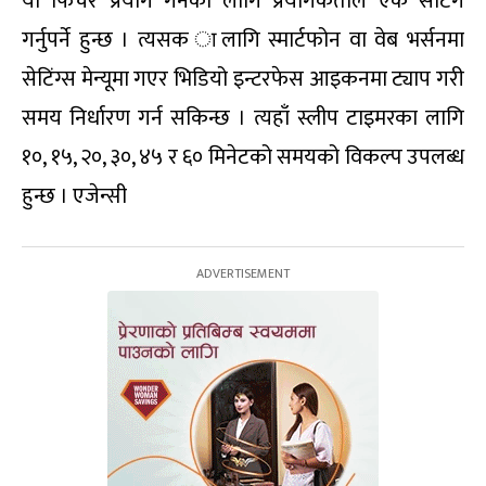
यो फिचर प्रयोग गर्नका लागि प्रयोगकर्ताले एक सेटिंग
गर्नुपर्ने हुन्छ । त्यसक ालागि स्मार्टफोन वा वेब भर्सनमा
सेटिंग्स मेन्यूमा गएर भिडियो इन्टरफेस आइकनमा ट्याप गरी
समय निर्धारण गर्न सकिन्छ । त्यहाँ स्लीप टाइमरका लागि
१०, १५, २०, ३०, ४५ र ६० मिनेटको समयको विकल्प उपलब्ध
हुन्छ । एजेन्सी