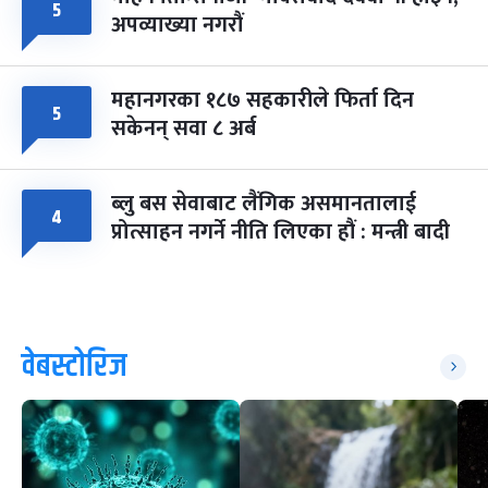
५
अपव्याख्या नगरौं
महानगरका १८७ सहकारीले फिर्ता दिन
५
सकेनन् सवा ८ अर्ब
ब्लु बस सेवाबाट लैंगिक असमानतालाई
४
प्रोत्साहन नगर्ने नीति लिएका हौं : मन्त्री बादी
वेबस्टोरिज