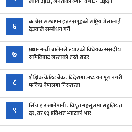
लागि उड्छ, जनताको ज्यान बचाउन उड्दैन
कांग्रेस संस्थापन इतर समूहको राष्ट्रिय भेलालाई
६
देउवाले सम्बोधन गर्ने
प्रधानमन्त्री बालेनले ल्याएको विधेयक संसदीय
७
समितिबाट जस्ताको तस्तै सदर
शैक्षिक क्रेडिट बैंक : विदेशमा अध्ययन पूरा नगरी
८
फर्किए नेपालमा निरन्तरता
सिँचाइ र खानेपानी : विद्युत् महसुलमा सहुलियत
९
दर, तर १३ प्रतिशत भ्याटको भार