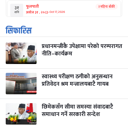
फूलपाती
२ महिना बाँकी
३१
-
असोज ३१ , २०८३
Oct 17, 2026
शनि
कार्तिक सङ्क्रान्ति
२ महिना बाँकी
१
सिफारिस
-
कार्तिक १, २०८३
Oct 18, 2026
आइत
प्रधानमन्त्रीकै उपेक्षामा परेको परम्परागत
महानवमी
२ महिना बाँकी
३
-
नीति–कार्यक्रम
कार्तिक ३, २०८३
Oct 20, 2026
मंगल
विजयादशमी
२ महिना बाँकी
४
-
कार्तिक ४, २०८३
Oct 21, 2026
बुध
स्वास्थ्य परीक्षण ठगीको अनुसन्धान
प्रतिवेदन श्रम मन्त्रालयबाटै गायब
पापा‌ङ्कुशा एकादशी व्रत
२ महिना बाँकी
५
-
कार्तिक ५, २०८३
Oct 22, 2026
बिहि
छिमेकसँग सीमा समस्या संवादबाटै
कुकुर तिहार
३ महिना बाँकी
२२
-
कार्तिक २२, २०८३
समाधान गर्ने सरकारी सन्देश
Nov 8, 2026
आइत
गाई पूजा
३ महिना बाँकी
२३