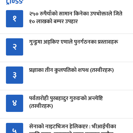
ट्रेन्डिङ
२५० रुपैयाँको सामान किनेका उपभोक्ताले जिते
१
१० लाखको बम्पर उपहार
गुन्डुमा अड्किए एमाले पुनर्गठनका प्रस्तावहरू
२
प्रज्ञाका तीन कुलपतिको शपथ (तस्वीरहरू)
३
पर्वतारोही पुरबहादुर गुरुङको अन्त्येष्टि
४
(तस्वीरहरू)
सेनाको नाइटभिजन हेलिकप्टर : भीआईपीका
५