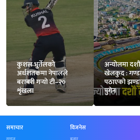
कुशल भुर्तेलको
अन्योलमा दशौँ र
अर्धशतकमा नेपालले
खेलकुद : गण्
बराबरी गर्‍यो टी–२०
पठाएको झण्डा
शृंखला
पुगेन