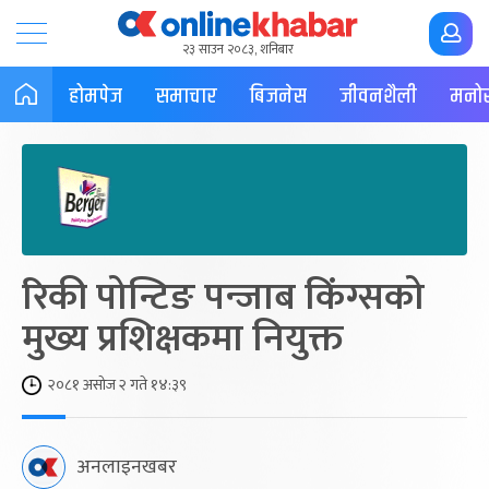
२३ साउन २०८३, शनिबार
होमपेज
समाचार
बिजनेस
जीवनशैली
मनोर
रिकी पोन्टिङ पन्जाब किंग्सको
मुख्य प्रशिक्षकमा नियुक्त
२०८१ असोज २ गते १४:३९
अनलाइनखबर