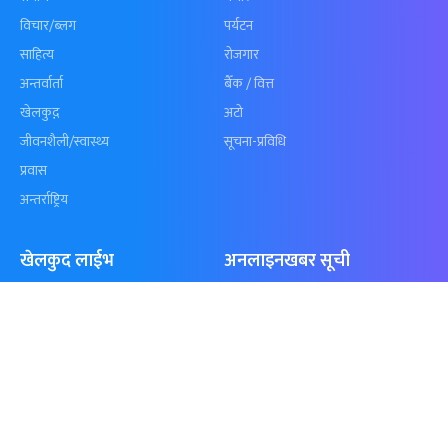
समाचार
विजनेस
समाज
बजार
विचार/ब्लग
पर्यटन
साहित्य
रोजगार
अन्तर्वार्ता
बैँक / वित्त
खेलकुद़़
अटो
जीवनशैली/स्वास्थ्य
सूचना-प्रविधि
प्रवास
अन्तर्राष्ट्रिय
खेलकुद लाईभ
अनलाइनखबर सूची
एनपीएल २०८१
नेपालका ५० प्रभावशाली महिला २०८१
ICC Men T20 World Cup 2024
नेपालका ५० प्रभावशाली महिला २०८०