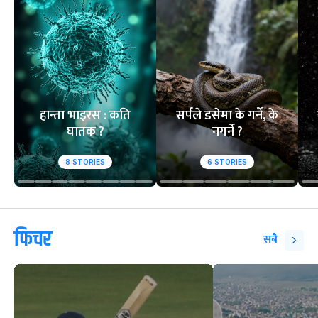
हान्ता भाइरस : कति
सर्पले डसेमा के गर्ने, के
घातक ?
नगर्ने ?
8
STORIES
6
STORIES
फिचर
सबै