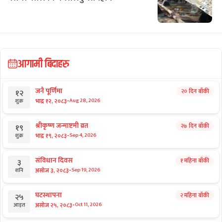
गर्ने सरकारी सन्देश
छुटाउनुभयो कि?
सिंगो पालिका नै लालपुर्जाविहीन
आगामी बिदाहरु
जनै पूर्णिमा
२० दिन बाँकी
१२
-
भाद्र १२, २०८३
Aug 28, 2026
शुक्र
श्रीकृष्ण जन्माष्टमी व्रत
२७ दिन बाँकी
१९
-
भाद्र १९, २०८३
Sep 4, 2026
शुक्र
संविधान दिवस
१ महिना बाँकी
३
-
असोज ३, २०८३
Sep 19, 2026
शनि