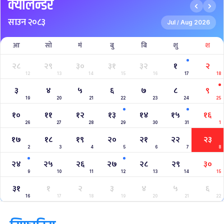
Nepal Super League
क्यालेन्डर
साउन २०८३
Jul
Aug 2026
/
आ
सो
मं
बु
बि
शु
श
२८
२९
३०
३१
३२
१
२
12
13
14
15
16
17
18
३
४
५
६
७
८
९
19
20
21
22
23
24
25
१०
११
१२
१३
१४
१५
१६
26
27
28
29
30
31
1
१७
१८
१९
२०
२१
२२
२३
2
3
4
5
6
7
8
२४
२५
२६
२७
२८
२९
३०
9
10
11
12
13
14
15