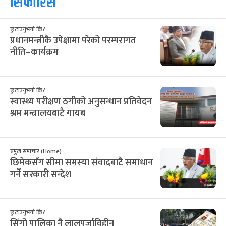
३१
१
२
३
४
५
६
16
17
18
19
20
21
22
सिफारिस
छुटाउनुभयो कि?
प्रधानमन्त्रीकै उपेक्षामा परेको परम्परागत
नीति–कार्यक्रम
छुटाउनुभयो कि?
स्वास्थ्य परीक्षण ठगीको अनुसन्धान प्रतिवेदन
श्रम मन्त्रालयबाटै गायब
प्रमुख समाचार (Home)
छिमेकसँग सीमा समस्या संवादबाटै समाधान