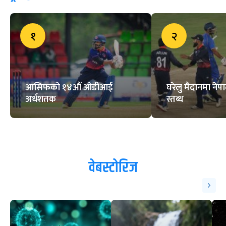
ट्रेन्डिङ
१
२
आसिफको १४औं ओडीआई
घरेलु मैदानमा नेप
अर्धशतक
स्तब्ध
वेबस्टोरिज