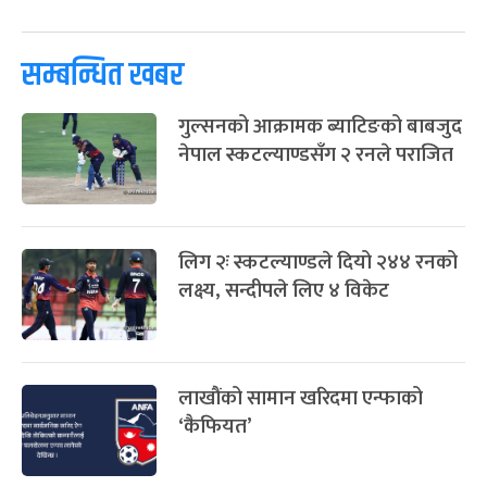
ग्याल्पो ल्होसार
७ महिना बाँकी
२५
-
फाल्गुन २५, २०८३
Mar 9, 2027
मंगल
प्रतिक्रिया दिनुहोस्
पूर्णिमा व्रत
७ महिना बाँकी
७
-
चैत्र ७, २०८३
Mar 21, 2027
आइत
सम्बन्धित खबर
फागुपूर्णिमा
७ महिना बाँकी
८
-
चैत्र ८, २०८३
Mar 22, 2027
सोम
गुल्सनको आक्रामक ब्याटिङको बाबजुद
नेपाल स्कटल्याण्डसँग २ रनले पराजित
लिग २ः स्कटल्याण्डले दियो २४४ रनको
लक्ष्य, सन्दीपले लिए ४ विकेट