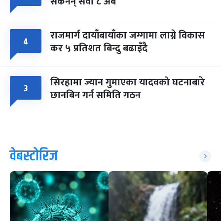
सकेनन् सवा ८ अर्ब
राजमार्ग दायाँबायाँका जग्गामा लाग्ने विकास
४
कर ५ प्रतिशत बिन्दु बढाइँदै
सिरहामा ज्यान गुमाएका यादवको घटनाबारे
३
छानबिन गर्न समिति गठन
वेबस्टोरिज