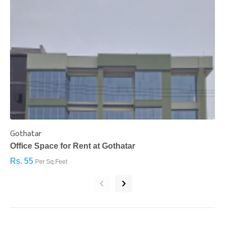
Gothatar
S
Office Space for Rent at Gothatar
H
Rs. 55
R
Per Sq.Feet
‹
›