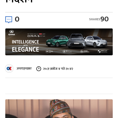
0
90
SHARES
अनलाइनखबर
२०८१ असोज ४ गते २०:४२