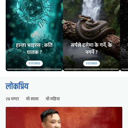
हान्ता भाइरस : कति
सर्पले डसेमा के गर्ने, के
घातक ?
नगर्ने ?
8
STORIES
6
STORIES
लोकप्रिय
२४ घण्टा
यो साता
यो महिना