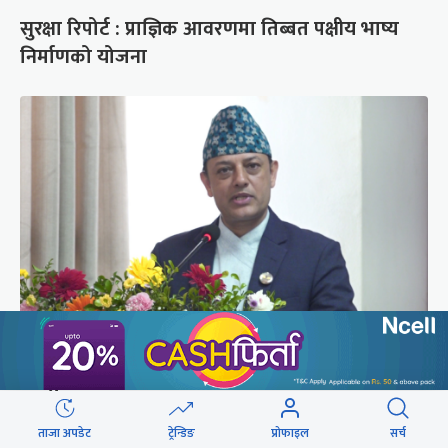
सुरक्षा रिपोर्ट : प्राज्ञिक आवरणमा तिब्बत पक्षीय भाष्य
निर्माणको योजना
‘संसद्‍मा कालो चस्मा खोल्नू, बैठक चल्दा सेयर कारोबार
नगर्नू’
ताजा अपडेट
ट्रेन्डिङ
प्रोफाइल
सर्च