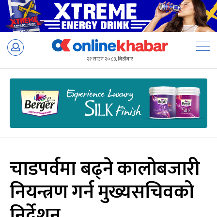
Skip
to
२१ साउन २०८३, बिहीबार
content
चाडपर्वमा बढ्ने कालोबजारी
नियन्त्रण गर्न मुख्यसचिवको
निर्देशन