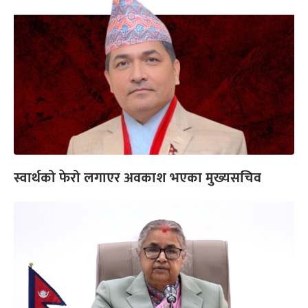
स्वार्थको फेरो लगाएर अवकाश भएका मुख्यसचिव