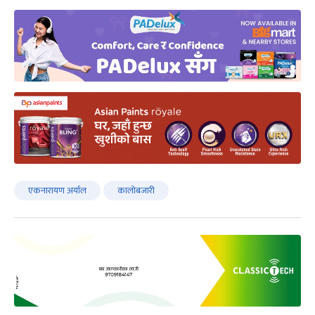
एकनारायण अर्याल
कालोबजारी