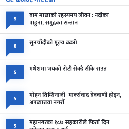
-
चैत्र ७, २०८३
Mar 21, 2027
आइत
बाम माछाको रहस्यमय जीवन : नदीका
फागुपूर्णिमा
७ महिना बाँकी
८
९
पाहुना, समुद्रका सन्तान
-
चैत्र ८, २०८३
Mar 22, 2027
सोम
सुनचाँदीको मूल्य बढ्यो
८
मधेशमा भयको रोटी सेक्दै सीके राउत
५
मोहन तिम्सिनाजी- मार्क्सवाद देववाणी होइन,
५
अपव्याख्या नगरौं
महानगरका १८७ सहकारीले फिर्ता दिन
५