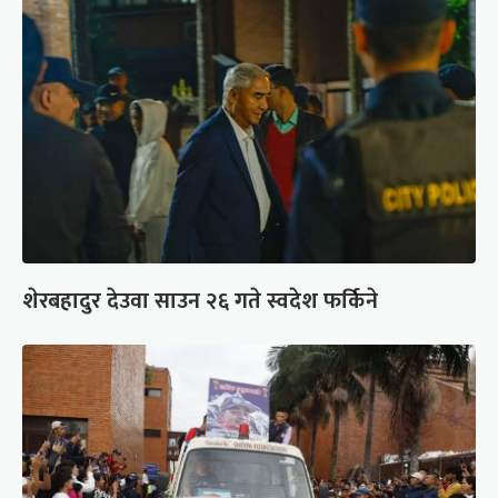
शेरबहादुर देउवा साउन २६ गते स्वदेश फर्किने