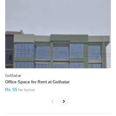
Gothatar
S
Office Space for Rent at Gothatar
H
Rs. 55
R
Per Sq.Feet
‹
›