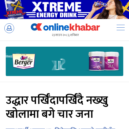
Skip
to
२३ साउन २०८३, शनिबार
content
उद्धार पर्खिँदापर्खिँदै नख्खु
खोलामा बगे चार जना