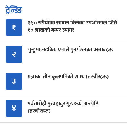
ट्रेन्डिङ
२५० रुपैयाँको सामान किनेका उपभोक्ताले जिते
१
१० लाखको बम्पर उपहार
गुन्डुमा अड्किए एमाले पुनर्गठनका प्रस्तावहरू
२
प्रज्ञाका तीन कुलपतिको शपथ (तस्वीरहरू)
३
पर्वतारोही पुरबहादुर गुरुङको अन्त्येष्टि
४
(तस्वीरहरू)