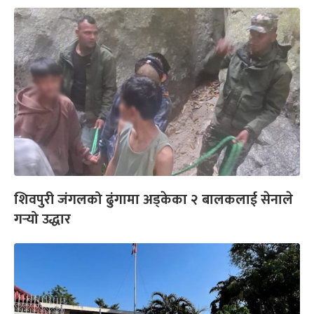
शिवपुरी जंगलको ढुंगामा अड्केका २ बालकलाई सेनाले
गर्‍यो उद्धार