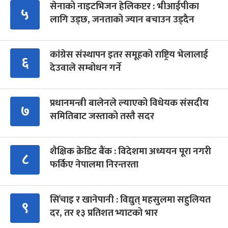
सेनाको नाइटभिजन हेलिकप्टर : भीआईपीका
५
लागि उड्छ, जनताको ज्यान बचाउन उड्दैन
कांग्रेस संस्थापन इतर समूहको राष्ट्रिय भेलालाई
६
देउवाले सम्बोधन गर्ने
प्रधानमन्त्री बालेनले ल्याएको विधेयक संसदीय
७
समितिबाट जस्ताको तस्तै सदर
शैक्षिक क्रेडिट बैंक : विदेशमा अध्ययन पूरा नगरी
८
फर्किए नेपालमा निरन्तरता
सिँचाइ र खानेपानी : विद्युत् महसुलमा सहुलियत
९
दर, तर १३ प्रतिशत भ्याटको भार