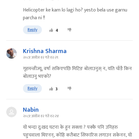
Helicopter ke kam lo lagi ho? yesto bela use garnu
parcha ni !!
Reply
4
Krishna Sharma
२०८१ असोज १२ गते १२:२९
गृहमन्त्रीज्यू, वर्षा सकिएपछि मिटिङ बोलाउनुस् न, यति चाँडै किन
बोलाउनु भएको?
Reply
3
Nabin
२०८१ असोज १२ गते १२:२४
यो भन्दा दु:खद घटना के हुन सक्ला ? पक्कै पनि उनिहरु
पहुचवाला थिएनन्, कोहि कतैबाट सिफारिस लगाउन सकेनन, यो