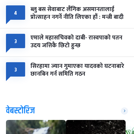
ब्लु बस सेवाबाट लैंगिक असमानतालाई
४
प्रोत्साहन नगर्ने नीति लिएका हौं : मन्त्री बादी
एमाले महासचिवको दाबी- रास्वपाको पतन
३
उदय जत्तिकै छिटो हुन्छ
सिरहामा ज्यान गुमाएका यादवको घटनाबारे
३
छानबिन गर्न समिति गठन
वेबस्टोरिज