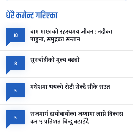
धेरै कमेन्ट गरिएका
पूर्णिमा व्रत
७ महिना बाँकी
७
-
चैत्र ७, २०८३
Mar 21, 2027
आइत
बाम माछाको रहस्यमय जीवन : नदीका
फागुपूर्णिमा
७ महिना बाँकी
८
१०
पाहुना, समुद्रका सन्तान
-
चैत्र ८, २०८३
Mar 22, 2027
सोम
सुनचाँदीको मूल्य बढ्यो
८
मधेशमा भयको रोटी सेक्दै सीके राउत
५
राजमार्ग दायाँबायाँका जग्गामा लाग्ने विकास
५
कर ५ प्रतिशत बिन्दु बढाइँदै