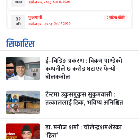
-
असोज २५, २०८३
Oct 11, 2026
आइत
फूलपाती
२ महिना बाँकी
३१
-
असोज ३१ , २०८३
Oct 17, 2026
शनि
कार्तिक सङ्क्रान्ति
२ महिना बाँकी
१
सिफारिस
-
कार्तिक १, २०८३
Oct 18, 2026
आइत
ई–बिडिङ प्रकरण : विक्रम पाण्डेको
महानवमी
२ महिना बाँकी
३
-
कम्पनीले ७ करोड घटाएर फेर्‍यो
कार्तिक ३, २०८३
Oct 20, 2026
मंगल
बोलकबोल
विजयादशमी
२ महिना बाँकी
४
-
कार्तिक ४, २०८३
Oct 21, 2026
बुध
टेन्टमा उकुसमुकुस सुकुमवासी :
तत्काललाई ठिक, भविष्य अनिश्चित
पापा‌ङ्कुशा एकादशी व्रत
२ महिना बाँकी
५
-
कार्तिक ५, २०८३
Oct 22, 2026
बिहि
डा. मनोज शर्मा : चोलेन्द्रशमशेरका
कुकुर तिहार
३ महिना बाँकी
२२
-
कार्तिक २२, २०८३
Nov 8, 2026
आइत
‘हिरा’