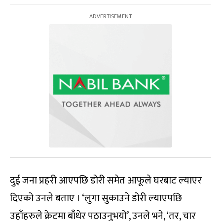
दुई जना प्रहरी आएपछि डोरी समेत आफूले घरबाट ल्याएर
दिएको उनले बताए । ‘लुगा सुकाउने डोरी ल्याएपछि
उहाँहरुले क्रेटमा बाँधेर पठाउनुभयो’, उनले भने, ‘तर, चार