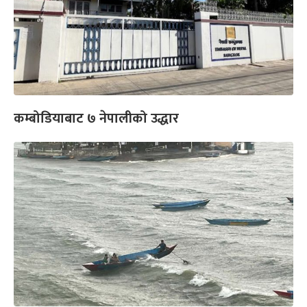
कम्बोडियाबाट ७ नेपालीको उद्धार