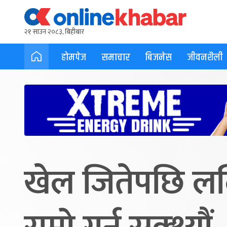
२१ साउन २०८३, बिहीबार
होमपेज
समाचार
बिजनेस
जीवनशैली
खेल जितेपछि ललि