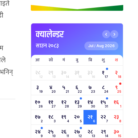
ाइते
डी
क्यालेन्डर
साउन २०८३
िम
Jul
Aug 2026
/
ाले
आ
सो
मं
बु
बि
शु
श
 भनिन्
२८
२९
३०
३१
३२
१
२
12
13
14
15
16
17
18
३
४
५
६
७
८
९
19
20
21
22
23
24
25
१०
११
१२
१३
१४
१५
१६
26
27
28
29
30
31
1
१७
१८
१९
२०
२१
२२
२३
2
3
4
5
6
7
8
२४
२५
२६
२७
२८
२९
३०
9
10
11
12
13
14
15