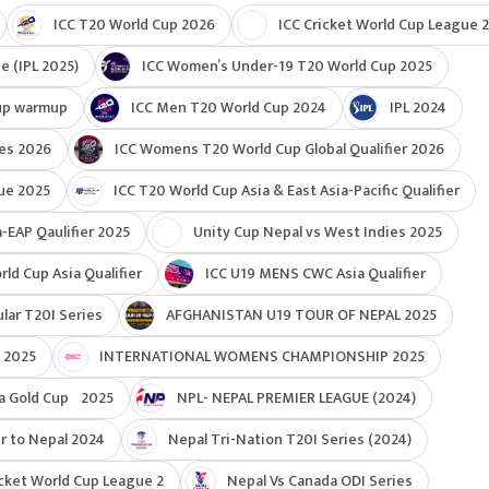
ICC T20 World Cup 2026
ICC Cricket World Cup League 2
e (IPL 2025)
ICC Women’s Under-19 T20 World Cup 2025
up warmup
ICC Men T20 World Cup 2024
IPL 2024
ies 2026
ICC Womens T20 World Cup Global Qualifier 2026
ue 2025
ICC T20 World Cup Asia & East Asia-Pacific Qualifier
-EAP Qaulifier 2025
Unity Cup Nepal vs West Indies 2025
d Cup Asia Qualifier
ICC U19 MENS CWC Asia Qualifier
ar T20I Series
AFGHANISTAN U19 TOUR OF NEPAL 2025
 2025
INTERNATIONAL WOMENS CHAMPIONSHIP 2025
a Gold Cup 2025
NPL- NEPAL PREMIER LEAGUE (2024)
r to Nepal 2024
Nepal Tri-Nation T20I Series (2024)
cket World Cup League 2
Nepal Vs Canada ODI Series