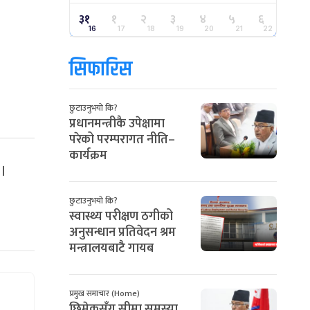
३१
१
२
३
४
५
६
16
17
18
19
20
21
22
सिफारिस
छुटाउनुभयो कि?
प्रधानमन्त्रीकै उपेक्षामा
परेको परम्परागत नीति–
कार्यक्रम
 ।
छुटाउनुभयो कि?
स्वास्थ्य परीक्षण ठगीको
अनुसन्धान प्रतिवेदन श्रम
मन्त्रालयबाटै गायब
प्रमुख समाचार (Home)
छिमेकसँग सीमा समस्या