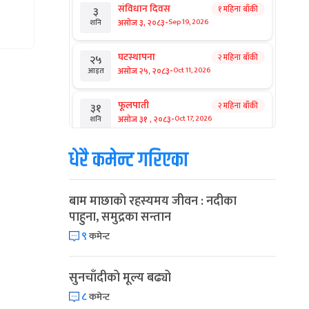
संविधान दिवस
१ महिना बाँकी
३
-
असोज ३, २०८३
Sep 19, 2026
शनि
घटस्थापना
२ महिना बाँकी
२५
-
असोज २५, २०८३
Oct 11, 2026
आइत
फूलपाती
२ महिना बाँकी
३१
-
असोज ३१ , २०८३
Oct 17, 2026
शनि
धेरै कमेन्ट गरिएका
कार्तिक सङ्क्रान्ति
२ महिना बाँकी
१
-
कार्तिक १, २०८३
Oct 18, 2026
आइत
बाम माछाको रहस्यमय जीवन : नदीका
महानवमी
२ महिना बाँकी
३
पाहुना, समुद्रका सन्तान
-
कार्तिक ३, २०८३
Oct 20, 2026
मंगल
९
कमेन्ट
विजयादशमी
२ महिना बाँकी
४
-
कार्तिक ४, २०८३
Oct 21, 2026
बुध
सुनचाँदीको मूल्य बढ्यो
८
कमेन्ट
पापा‌ङ्कुशा एकादशी व्रत
२ महिना बाँकी
५