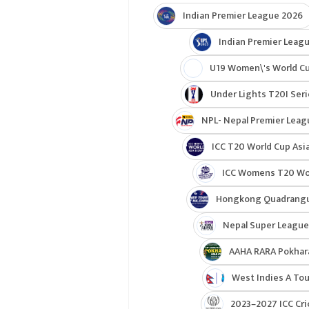
Indian Premier League 2026
Indian Premier Leagu
U19 Women\'s World C
Under Lights T20I Ser
NPL- Nepal Premier Leag
ICC T20 World Cup Asia
ICC Womens T20 Worl
Hongkong Quadrangul
Nepal Super League
AAHA RARA Pokhar
West Indies A Tou
2023–2027 ICC Cri