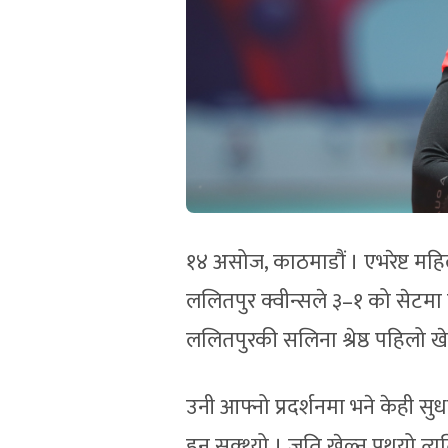
१४ असोज, काठमाडौं । एभरेष्ट म
ललितपुर क्वीन्सले ३–१ को सेटमा
ललितपुरकी सलिना श्रेष्ठ पहिलो खे
उनी आफ्नो प्रदर्शनमा भने केही सुध
हुन सक्थ्यो । जति खेल्न पथ्र्यो त्