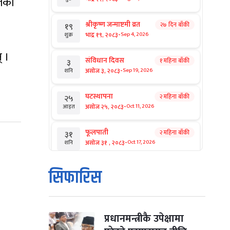
िलका
श्रीकृष्ण जन्माष्टमी व्रत
२७ दिन बाँकी
१९
-
भाद्र १९, २०८३
Sep 4, 2026
शुक्र
 ।
संविधान दिवस
१ महिना बाँकी
३
-
असोज ३, २०८३
Sep 19, 2026
शनि
घटस्थापना
२ महिना बाँकी
२५
-
असोज २५, २०८३
Oct 11, 2026
आइत
फूलपाती
२ महिना बाँकी
३१
-
असोज ३१ , २०८३
Oct 17, 2026
शनि
कार्तिक सङ्क्रान्ति
२ महिना बाँकी
१
सिफारिस
-
कार्तिक १, २०८३
Oct 18, 2026
आइत
महानवमी
२ महिना बाँकी
३
-
कार्तिक ३, २०८३
Oct 20, 2026
मंगल
प्रधानमन्त्रीकै उपेक्षामा