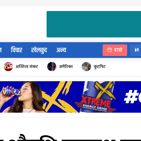
न
विचार
खेलकुद
अन्य
पात्रो
अस्तित्व संकट
अमेरिका
कुटपिट