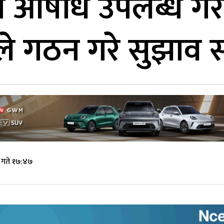
मा औषधि उपलब्ध ग
त्रीले गठन गरे सुझाव
 गते १७:४७