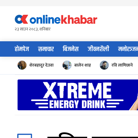
Skip
to
content
२३ साउन २०८३, शनिबार
होमपेज
समाचार
बिजनेस
जीवनशैली
मनोरञ्ज
शेरबहादुर देउवा
बालेन शाह
रवि लामिछाने