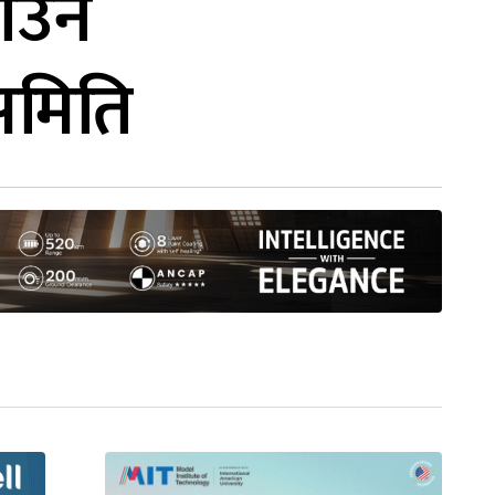
राउन
 समिति