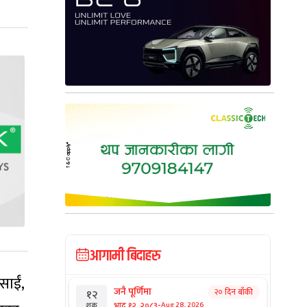
आगामी बिदाहरु
साईं,
जनै पूर्णिमा
२० दिन बाँकी
१२
-
भाद्र १२, २०८३
Aug 28, 2026
शुक्र