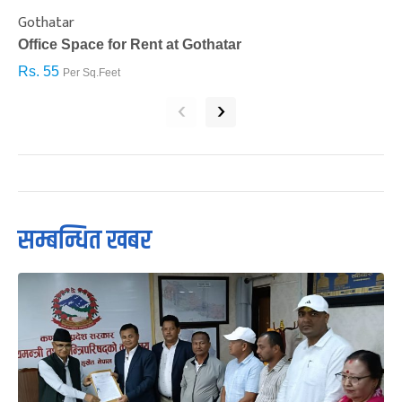
Gothatar
S
Office Space for Rent at Gothatar
H
Rs. 55
R
Per Sq.Feet
‹
›
सम्बन्धित खबर