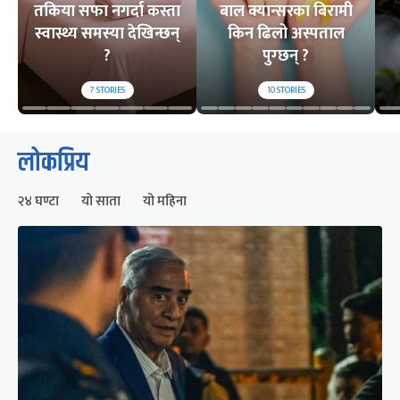
तकिया सफा नगर्दा कस्ता
बाल क्यान्सरका बिरामी
स्वास्थ्य समस्या देखिन्छन्
किन ढिलो अस्पताल
?
पुग्छन् ?
7
STORIES
10
STORIES
लोकप्रिय
२४ घण्टा
यो साता
यो महिना