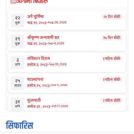
आगामी बिदाहरु
जनै पूर्णिमा
२० दिन बाँकी
१२
-
भाद्र १२, २०८३
Aug 28, 2026
शुक्र
श्रीकृष्ण जन्माष्टमी व्रत
२७ दिन बाँकी
१९
-
भाद्र १९, २०८३
Sep 4, 2026
शुक्र
संविधान दिवस
१ महिना बाँकी
३
-
असोज ३, २०८३
Sep 19, 2026
शनि
घटस्थापना
२ महिना बाँकी
२५
-
असोज २५, २०८३
Oct 11, 2026
आइत
फूलपाती
२ महिना बाँकी
३१
-
असोज ३१ , २०८३
Oct 17, 2026
शनि
कार्तिक सङ्क्रान्ति
२ महिना बाँकी
१
सिफारिस
-
कार्तिक १, २०८३
Oct 18, 2026
आइत