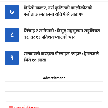
दिउँसो डाक्टर, नर्स कुटिएको कालीकोटको
७
पलाँता अस्पतालमा राति फेरि आक्रमण
सिँचाइ र खानेपानी : विद्युत् महसुलमा सहुलियत
८
दर, तर १३ प्रतिशत भ्याटको भार
सरकारको करदाता प्रोत्साहन उपहार : हेमराजले
९
जिते १० लाख
Advertisment