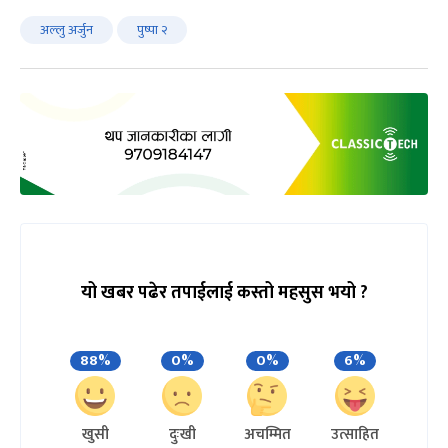
अल्लु अर्जुन
पुष्पा २
यो खबर पढेर तपाईलाई कस्तो महसुस भयो ?
88%
0%
0%
6%
खुसी
दुःखी
अचम्मित
उत्साहित