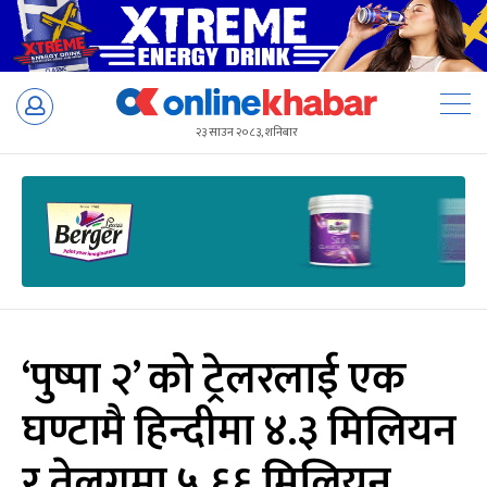
Skip
to
२३ साउन २०८३, शनिबार
content
‘पुष्पा २’ को ट्रेलरलाई एक
घण्टामै हिन्दीमा ४.३ मिलियन
र तेलुगुमा ५.६६ मिलियन