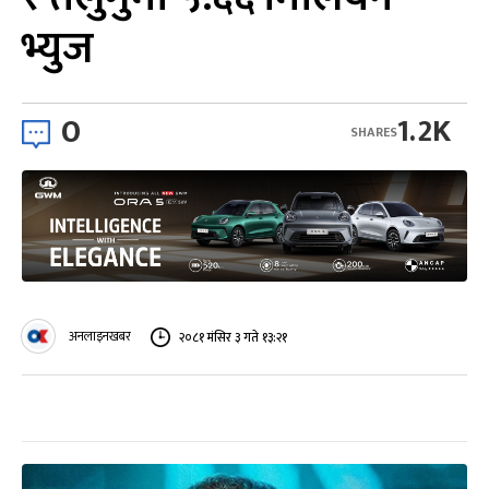
भ्युज
0
1.2K
SHARES
अनलाइनखबर
२०८१ मंसिर ३ गते १३:२१