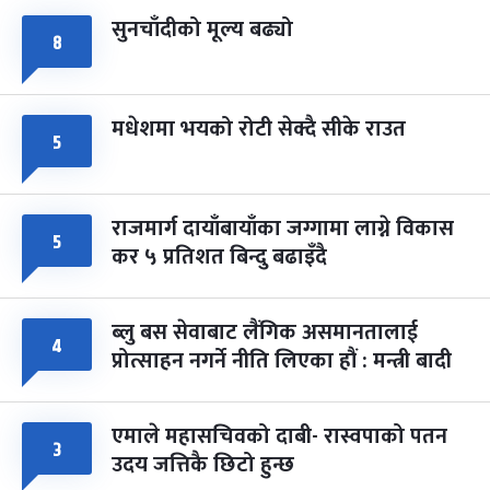
सुनचाँदीको मूल्य बढ्यो
८
मधेशमा भयको रोटी सेक्दै सीके राउत
५
राजमार्ग दायाँबायाँका जग्गामा लाग्ने विकास
५
कर ५ प्रतिशत बिन्दु बढाइँदै
ब्लु बस सेवाबाट लैंगिक असमानतालाई
४
प्रोत्साहन नगर्ने नीति लिएका हौं : मन्त्री बादी
एमाले महासचिवको दाबी- रास्वपाको पतन
३
उदय जत्तिकै छिटो हुन्छ