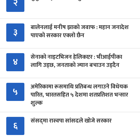
२
बालेनलाई मनीष झाको जवाफ : महान जनादेश
३
पाएको सरकार एक्लो छैन
सेनाको नाइटभिजन हेलिकप्टर : भीआईपीका
४
लागि उड्छ, जनताको ज्यान बचाउन उड्दैन
अमेरिकामा रूसमाथि प्रतिबन्ध लगाउने विधेयक
५
पारित, भारतसहित ५ देशमा शतप्रतिशत भन्सार
शुल्क
संसद्‍मा रास्वपा सांसदले खोजे सरकार
६