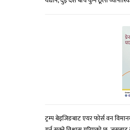
यद्यपि, दुई देश बीच कुनै ठूलो व्याप
ट्रम्प बेइजिङबाट एयर फोर्स वन विमान
गर्न सक्ने विश्वास गरिएको छ, जसब