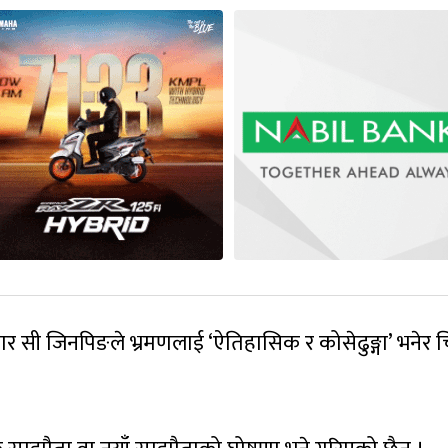
र सी जिनपिङले भ्रमणलाई ‘ऐतिहासिक र कोसेढुङ्गा’ भनेर च