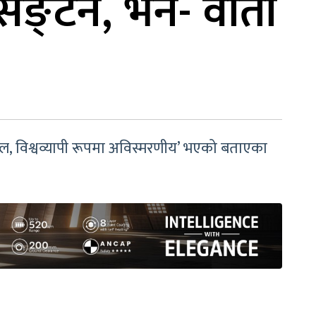
िङ्टन, भने- वार्ता
त सफल, विश्वव्यापी रूपमा अविस्मरणीय’ भएको बताएका