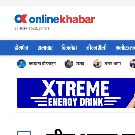
Skip
to
content
२२ साउन २०८३, शुक्रबार
होमपेज
समाचार
बिजनेस
जीवनशैली
मनोरञ्ज
करदाता प्रोत्साहन
संसद्
गगन थापा