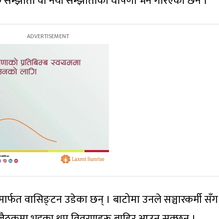
ारिक सम्झौता वा नयाँ सम्झौताको घोषणा भने गरिएको छैन ।
मार्फत वासिङ्टन उडेका छन् । बाटोमा उनले सञ्चारकर्मी सँग
ाट बैठकमा भइका थप विवरणहरू बाहिर आउन सक्छन् ।