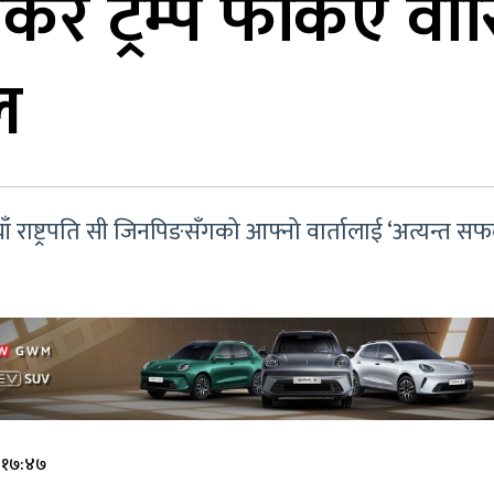
ेर ट्रम्प फर्किए वास
ल
चिनियाँ राष्ट्रपति सी जिनपिङसँगको आफ्नो वार्तालाई ‘अत्यन्
े १७:४७