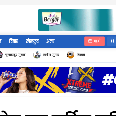
न
विचार
खेलकुद
अन्य
पात्रो
पुरबहादुर गुरुङ
खगेन्द्र सुनार
तिब्बत