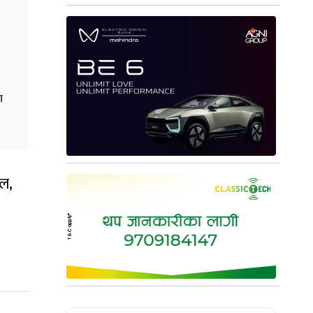
ा
फल,