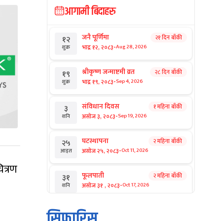
आगामी बिदाहरु
जनै पूर्णिमा
२१ दिन बाँकी
१२
-
भाद्र १२, २०८३
Aug 28, 2026
शुक्र
श्रीकृष्ण जन्माष्टमी व्रत
२८ दिन बाँकी
१९
-
भाद्र १९, २०८३
Sep 4, 2026
शुक्र
संविधान दिवस
१ महिना बाँकी
३
-
असोज ३, २०८३
Sep 19, 2026
शनि
घटस्थापना
२ महिना बाँकी
२५
-
असोज २५, २०८३
Oct 11, 2026
आइत
ित्रण
फूलपाती
२ महिना बाँकी
३१
-
असोज ३१ , २०८३
Oct 17, 2026
शनि
कार्तिक सङ्क्रान्ति
२ महिना बाँकी
१
सिफारिस
-
कार्तिक १, २०८३
Oct 18, 2026
आइत