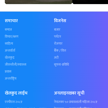
समाचार
विजनेस
समाज
बजार
विचार/ब्लग
पर्यटन
साहित्य
रोजगार
अन्तर्वार्ता
बैँक / वित्त
खेलकुद़़
अटो
जीवनशैली/स्वास्थ्य
सूचना-प्रविधि
प्रवास
अन्तर्राष्ट्रिय
खेलकुद लाईभ
अनलाइनखबर सूची
एनपीएल २०८१
नेपालका ५० प्रभावशाली महिला २०८१