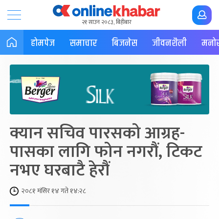
२१ साउन २०८३, बिहीबार
होमपेज
समाचार
बिजनेस
जीवनशैली
मनोर
क्यान सचिव पारसको आग्रह-
पासका लागि फोन नगरौं, टिकट
नभए घरबाटै हेरौं
२०८१ मंसिर १४ गते १४:२८