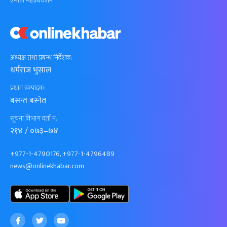
एमाले महाधिवेशन
अध्यक्ष तथा प्रबन्ध निर्देशक:
धर्मराज भुसाल
प्रधान सम्पादक:
बसन्त बस्नेत
सूचना विभाग दर्ता नं.
२१४ / ०७३–७४
+977-1-4790176, +977-1-4796489
news@onlinekhabar.com