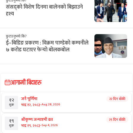
छुटाउनुभयो कि?
संसद्को विशेष दिनमा बालेनको बिझाउने
दृश्य
छुटाउनुभयो कि?
ई–बिडिङ प्रकरण : विक्रम पाण्डेको कम्पनीले
७ करोड घटाएर फेर्‍यो बोलकबोल
आगामी बिदाहरु
जनै पूर्णिमा
२२ दिन बाँकी
१२
-
भाद्र १२, २०८३
Aug 28, 2026
शुक्र
श्रीकृष्ण जन्माष्टमी व्रत
२९ दिन बाँकी
१९
-
भाद्र १९, २०८३
Sep 4, 2026
शुक्र