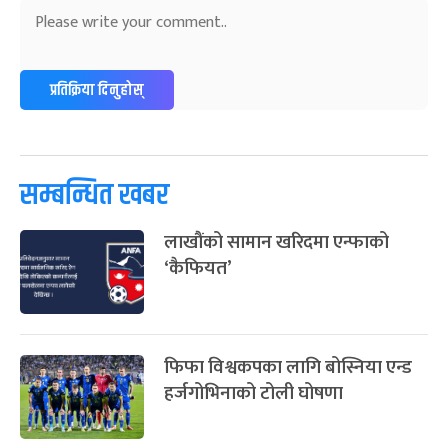
अन्तराष्ट्रिय नारी दिवस
७ महिना बाँकी
२४
-
फाल्गुन २४, २०८३
Mar 8, 2027
सोम
ग्याल्पो ल्होसार
७ महिना बाँकी
२५
प्रतिक्रिया दिनुहोस्
-
फाल्गुन २५, २०८३
Mar 9, 2027
मंगल
पूर्णिमा व्रत
७ महिना बाँकी
७
-
चैत्र ७, २०८३
Mar 21, 2027
आइत
सम्बन्धित खबर
फागुपूर्णिमा
७ महिना बाँकी
८
लाखौंको सामान खरिदमा एन्फाको
-
चैत्र ८, २०८३
Mar 22, 2027
सोम
‘कैफियत’
फिफा विश्वकपका लागि बोस्निया एन्ड
हर्जगोभिनाको टोली घोषणा