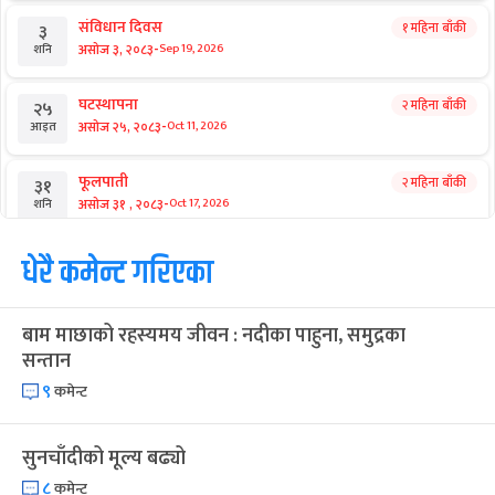
संविधान दिवस
१ महिना बाँकी
३
-
असोज ३, २०८३
Sep 19, 2026
शनि
घटस्थापना
२ महिना बाँकी
२५
-
असोज २५, २०८३
Oct 11, 2026
आइत
फूलपाती
२ महिना बाँकी
३१
-
असोज ३१ , २०८३
Oct 17, 2026
शनि
कार्तिक सङ्क्रान्ति
धेरै कमेन्ट गरिएका
२ महिना बाँकी
१
-
कार्तिक १, २०८३
Oct 18, 2026
आइत
बाम माछाको रहस्यमय जीवन : नदीका पाहुना, समुद्रका
महानवमी
२ महिना बाँकी
३
सन्तान
-
कार्तिक ३, २०८३
Oct 20, 2026
मंगल
९
कमेन्ट
विजयादशमी
२ महिना बाँकी
४
-
कार्तिक ४, २०८३
Oct 21, 2026
बुध
सुनचाँदीको मूल्य बढ्यो
८
कमेन्ट
पापा‌ङ्कुशा एकादशी व्रत
२ महिना बाँकी