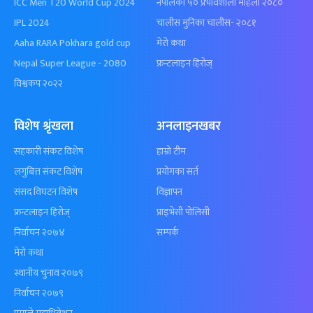
ICC Men T20 World Cup 2024
नेपालका ५० प्रभावशाली महिला २०८०
IPL 2024
चालीस मुनिका चालीस- २०८१
Aaha RARA Pokhara gold cup
मेरो कथा
Nepal Super League - 2080
फ्रन्टलाइन हिरोज्
विश्वकप २०२२
विशेष श्रृंखला
अनलाइनखबर
सहकारी संकट विशेष
हाम्रो टीम
लगुबित्त संकट विशेष
प्रयोगका सर्त
संसद विघटन विशेष
विज्ञापन
फ्रन्टलाइन हिरोज्
प्राइभेसी पोलिसी
निर्वाचन २०७४
सम्पर्क
मेरो कथा
स्थानीय चुनाव २०७९
निर्वाचन २०७९