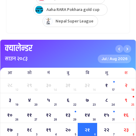
Aaha RARA Pokhara gold cup
Nepal Super League
क्यालेन्डर
साउन २०८३
Jul
Aug 2026
/
आ
सो
मं
बु
बि
शु
श
२८
२९
३०
३१
३२
१
२
12
13
14
15
16
17
18
३
४
५
६
७
८
९
19
20
21
22
23
24
25
१०
११
१२
१३
१४
१५
१६
26
27
28
29
30
31
1
१७
१८
१९
२०
२१
२२
२३
2
3
4
5
6
7
8