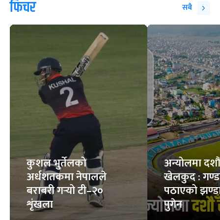
फिचर
सबै
कुशल भुर्तेलको
अन्योलमा दशौँ र
अर्धशतकमा नेपालले
खेलकुद : गण्
बराबरी गर्‍यो टी–२०
पठाएको झण्डा
शृंखला
पुगेन