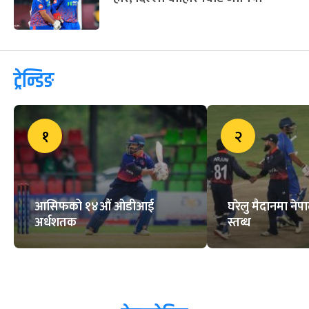
ट्रेन्डिङ
१
२
आसिफको १४औं ओडीआई
घरेलु मैदानमा नेप
अर्धशतक
स्तब्ध