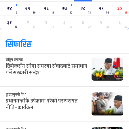
२४
२५
२६
२७
२८
२९
३०
9
10
11
12
13
14
15
३१
१
२
३
४
५
६
16
17
18
19
20
21
22
सिफारिस
राष्ट्रिय समाचार
छिमेकसँग सीमा समस्या संवादबाटै समाधान
गर्ने सरकारी सन्देश
छुटाउनुभयो कि?
प्रधानमन्त्रीकै उपेक्षामा परेको परम्परागत
नीति–कार्यक्रम