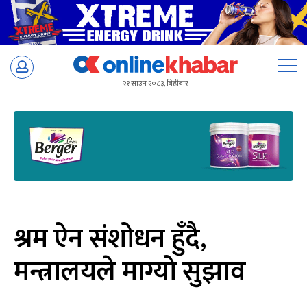
Skip
to
२१ साउन २०८३, बिहीबार
content
श्रम ऐन संशोधन हुँदै,
मन्त्रालयले माग्यो सुझाव