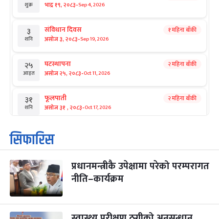
-
भाद्र १९, २०८३
Sep 4, 2026
शुक्र
संविधान दिवस
१ महिना बाँकी
३
-
असोज ३, २०८३
Sep 19, 2026
शनि
घटस्थापना
२ महिना बाँकी
२५
-
असोज २५, २०८३
Oct 11, 2026
आइत
फूलपाती
२ महिना बाँकी
३१
-
असोज ३१ , २०८३
Oct 17, 2026
शनि
कार्तिक सङ्क्रान्ति
२ महिना बाँकी
१
सिफारिस
-
कार्तिक १, २०८३
Oct 18, 2026
आइत
प्रधानमन्त्रीकै उपेक्षामा परेको परम्परागत
महानवमी
२ महिना बाँकी
३
-
नीति–कार्यक्रम
कार्तिक ३, २०८३
Oct 20, 2026
मंगल
विजयादशमी
२ महिना बाँकी
४
-
कार्तिक ४, २०८३
Oct 21, 2026
बुध
स्वास्थ्य परीक्षण ठगीको अनुसन्धान