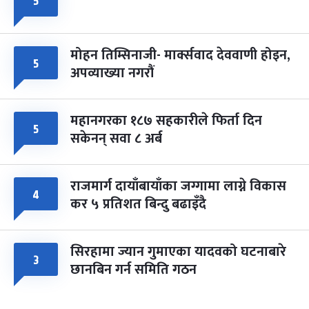
५
मोहन तिम्सिनाजी- मार्क्सवाद देववाणी होइन,
५
अपव्याख्या नगरौं
महानगरका १८७ सहकारीले फिर्ता दिन
५
सकेनन् सवा ८ अर्ब
राजमार्ग दायाँबायाँका जग्गामा लाग्ने विकास
४
कर ५ प्रतिशत बिन्दु बढाइँदै
सिरहामा ज्यान गुमाएका यादवको घटनाबारे
३
छानबिन गर्न समिति गठन