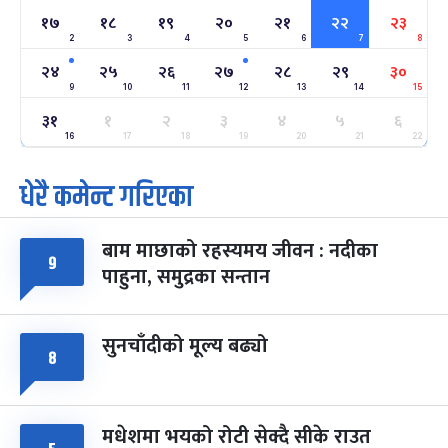
१७
१८
१९
२०
२१
२२
२३
2
3
4
5
6
7
8
अन्तराष्ट्रिय नारी दिवस
७ महिना बाँकी
२४
-
फाल्गुन २४, २०८३
Mar 8, 2027
सोम
२४
२५
२६
२७
२८
२९
३०
9
10
11
12
13
14
15
ग्याल्पो ल्होसार
७ महिना बाँकी
२५
३१
१
२
३
४
५
६
-
फाल्गुन २५, २०८३
Mar 9, 2027
मंगल
16
17
18
19
20
21
22
धेरै कमेन्ट गरिएका
पूर्णिमा व्रत
७ महिना बाँकी
७
-
चैत्र ७, २०८३
Mar 21, 2027
आइत
बाम माछाको रहस्यमय जीवन : नदीका
फागुपूर्णिमा
७ महिना बाँकी
८
९
पाहुना, समुद्रका सन्तान
-
चैत्र ८, २०८३
Mar 22, 2027
सोम
सुनचाँदीको मूल्य बढ्यो
८
मधेशमा भयको रोटी सेक्दै सीके राउत