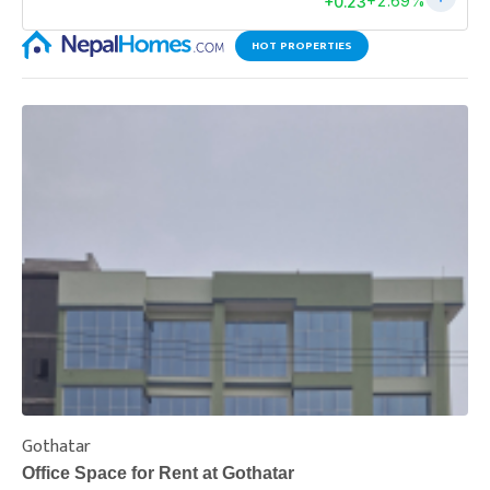
HOT PROPERTIES
Gothatar
S
Office Space for Rent at Gothatar
H