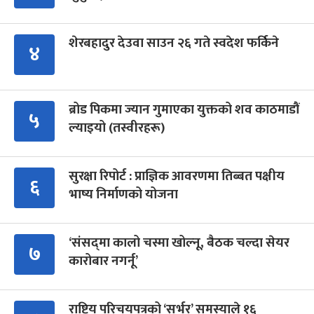
शेरबहादुर देउवा साउन २६ गते स्वदेश फर्किने
४
ब्रोड पिकमा ज्यान गुमाएका युक्तको शव काठमाडौं
५
ल्याइयो (तस्वीरहरू)
सुरक्षा रिपोर्ट : प्राज्ञिक आवरणमा तिब्बत पक्षीय
६
भाष्य निर्माणको योजना
‘संसद्‍मा कालो चस्मा खोल्नू, बैठक चल्दा सेयर
७
कारोबार नगर्नू’
राष्ट्रिय परिचयपत्रको ‘सर्भर’ समस्याले १६