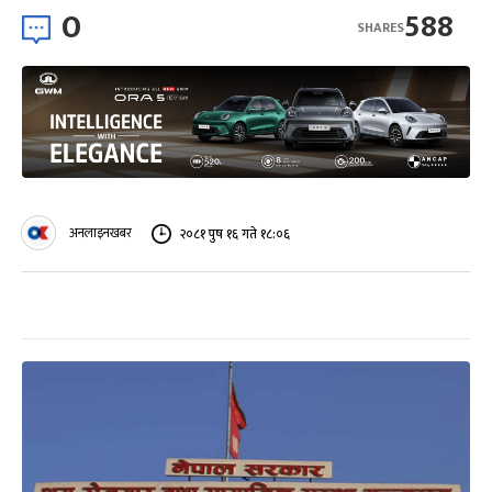
0
588
SHARES
अनलाइनखबर
२०८१ पुष १६ गते १८:०६