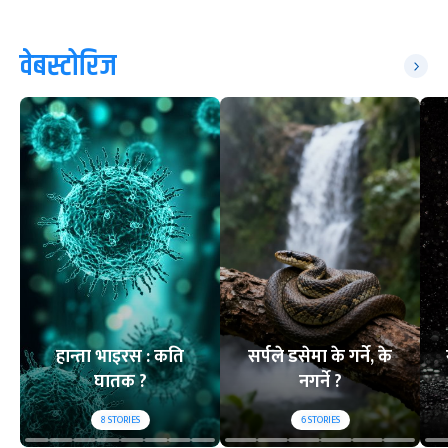
वेबस्टोरिज
हान्ता भाइरस : कति
सर्पले डसेमा के गर्ने, के
घातक ?
नगर्ने ?
8
STORIES
6
STORIES