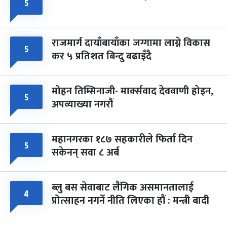
५
राजमार्ग दायाँबायाँका जग्गामा लाग्ने विकास
५
कर ५ प्रतिशत बिन्दु बढाइँदै
मोहन तिम्सिनाजी- मार्क्सवाद देववाणी होइन,
५
अपव्याख्या नगरौं
महानगरका १८७ सहकारीले फिर्ता दिन
५
सकेनन् सवा ८ अर्ब
ब्लु बस सेवाबाट लैंगिक असमानतालाई
४
प्रोत्साहन नगर्ने नीति लिएका हौं : मन्त्री बादी