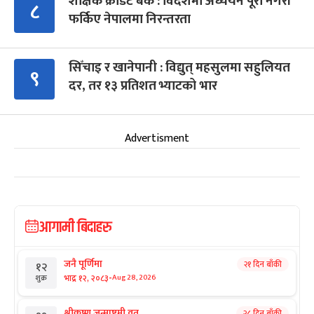
शैक्षिक क्रेडिट बैंक : विदेशमा अध्ययन पूरा नगरी
८
फर्किए नेपालमा निरन्तरता
सिँचाइ र खानेपानी : विद्युत् महसुलमा सहुलियत
९
दर, तर १३ प्रतिशत भ्याटको भार
Advertisment
आगामी बिदाहरु
जनै पूर्णिमा
२१ दिन बाँकी
१२
-
भाद्र १२, २०८३
Aug 28, 2026
शुक्र
श्रीकृष्ण जन्माष्टमी व्रत
२८ दिन बाँकी