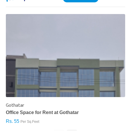
Gothatar
S
Office Space for Rent at Gothatar
H
Rs. 55
R
Per Sq.Feet