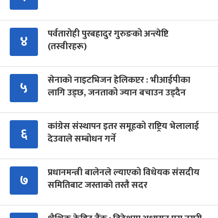
पर्वतारोही पुरबहादुर गुरुङको अन्त्येष्टि
४
(तस्वीरहरू)
सेनाको नाइटभिजन हेलिकप्टर : भीआईपीका
५
लागि उड्छ, जनताको ज्यान बचाउन उड्दैन
कांग्रेस संस्थापन इतर समूहको राष्ट्रिय भेलालाई
६
देउवाले सम्बोधन गर्ने
प्रधानमन्त्री बालेनले ल्याएको विधेयक संसदीय
७
समितिबाट जस्ताको तस्तै सदर