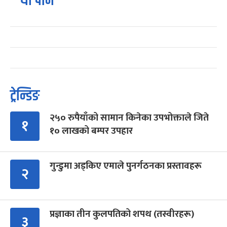
यो पनि
ट्रेन्डिङ
२५० रुपैयाँको सामान किनेका उपभोक्ताले जिते
१
१० लाखको बम्पर उपहार
गुन्डुमा अड्किए एमाले पुनर्गठनका प्रस्तावहरू
२
प्रज्ञाका तीन कुलपतिको शपथ (तस्वीरहरू)
३