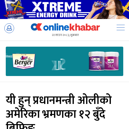
Skip
to
२२ साउन २०८३, शुक्रबार
content
यी हुन् प्रधानमन्त्री ओलीको
अमेरिका भ्रमणका १२ बुँदे
ब्रिफिङ