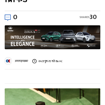
0
30
SHARES
अनलाइनखबर
२०८१ पुष २९ गते १७:०८