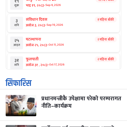
१९
-
भाद्र १९, २०८३
Sep 4, 2026
शुक्र
संविधान दिवस
१ महिना बाँकी
३
-
असोज ३, २०८३
Sep 19, 2026
शनि
घटस्थापना
२ महिना बाँकी
२५
-
असोज २५, २०८३
Oct 11, 2026
आइत
फूलपाती
२ महिना बाँकी
३१
-
असोज ३१ , २०८३
Oct 17, 2026
शनि
कार्तिक सङ्क्रान्ति
२ महिना बाँकी
१
सिफारिस
-
कार्तिक १, २०८३
Oct 18, 2026
आइत
प्रधानमन्त्रीकै उपेक्षामा परेको परम्परागत
महानवमी
२ महिना बाँकी
३
-
नीति–कार्यक्रम
कार्तिक ३, २०८३
Oct 20, 2026
मंगल
विजयादशमी
२ महिना बाँकी
४
-
कार्तिक ४, २०८३
Oct 21, 2026
बुध