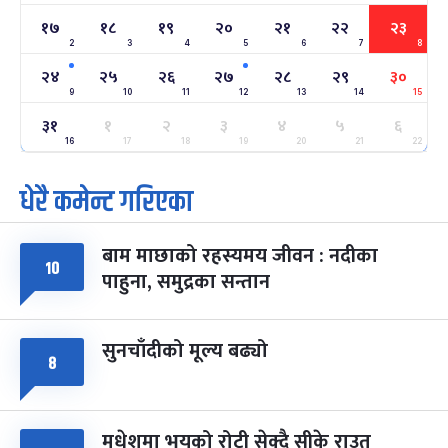
-
फाल्गुन २२, २०८३
Mar 6, 2027
शनि
१७
१८
१९
२०
२१
२२
२३
2
3
4
5
6
7
8
अन्तराष्ट्रिय नारी दिवस
७ महिना बाँकी
२४
-
२४
२५
२६
२७
२८
२९
३०
फाल्गुन २४, २०८३
Mar 8, 2027
सोम
9
10
11
12
13
14
15
३१
ग्याल्पो ल्होसार
१
२
३
४
५
६
७ महिना बाँकी
२५
-
फाल्गुन २५, २०८३
Mar 9, 2027
मंगल
16
17
18
19
20
21
22
धेरै कमेन्ट गरिएका
पूर्णिमा व्रत
७ महिना बाँकी
७
-
चैत्र ७, २०८३
Mar 21, 2027
आइत
बाम माछाको रहस्यमय जीवन : नदीका
फागुपूर्णिमा
१०
७ महिना बाँकी
८
पाहुना, समुद्रका सन्तान
-
चैत्र ८, २०८३
Mar 22, 2027
सोम
सुनचाँदीको मूल्य बढ्यो
८
मधेशमा भयको रोटी सेक्दै सीके राउत