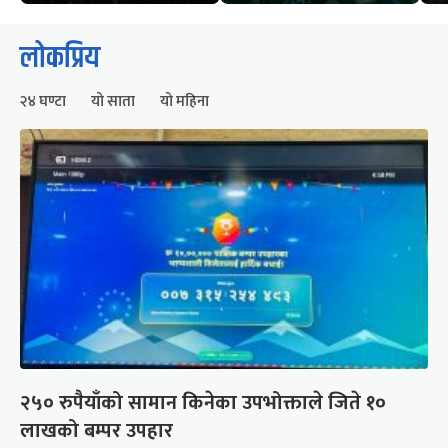
लोकप्रिय
२४ घण्टा
यो साता
यो महिना
२५० रुपैयाँको सामान किनेका उपभोक्ताले जिते १०
लाखको बम्पर उपहार