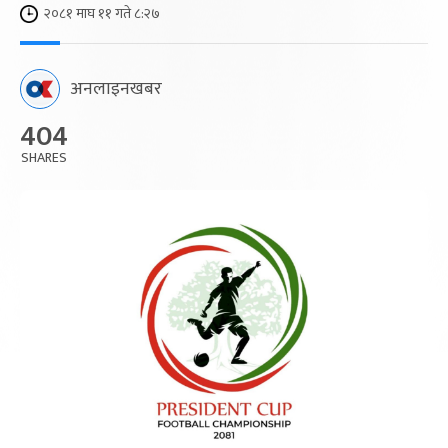
२०८१ माघ ११ गते ८:२७
अनलाइनखबर
404
SHARES