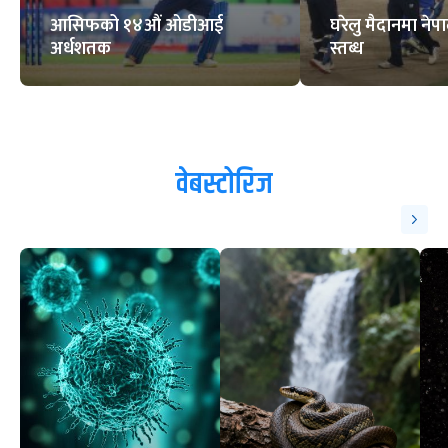
आसिफको १४औं ओडीआई
घरेलु मैदानमा नेप
अर्धशतक
स्तब्ध
वेबस्टोरिज