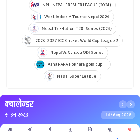
NPL- NEPAL PREMIER LEAGUE (2024)
West Indies A Tour to Nepal 2024
Nepal Tri-Nation T20I Series (2024)
2023–2027 ICC Cricket World Cup League 2
Nepal Vs Canada ODI Series
Aaha RARA Pokhara gold cup
Nepal Super League
क्यालेन्डर
साउन २०८३
Jul
Aug 2026
/
आ
सो
मं
बु
बि
शु
श