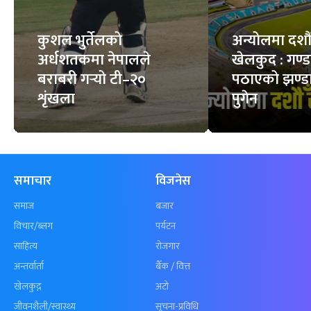
कुशल भुर्तेलको
अन्योलमा दशौँ र
अर्धशतकमा नेपालले
खेलकुद : गण्
बराबरी गर्‍यो टी–२०
पठाएको झण्डा
शृंखला
पुगेन
समाचार
विजनेस
समाज
बजार
विचार/ब्लग
पर्यटन
साहित्य
रोजगार
अन्तर्वार्ता
बैँक / वित्त
खेलकुद़़
अटो
जीवनशैली/स्वास्थ्य
सूचना-प्रविधि