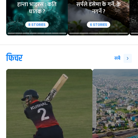
हान्ता भाइरस : कति
सर्पले डसेमा के गर्ने, के
घातक ?
नगर्ने ?
8
STORIES
6
STORIES
फिचर
सबै