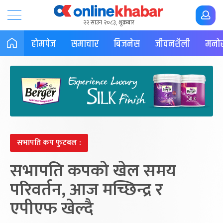
२२ साउन २०८३, शुक्रबार
होमपेज
समाचार
बिजनेस
जीवनशैली
मनोर
सभापति कप फुटबल :
सभापति कपको खेल समय
परिवर्तन, आज मच्छिन्द्र र
एपीएफ खेल्दै