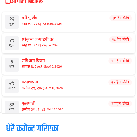
आगामी बिदाहरु
जनै पूर्णिमा
२१ दिन बाँकी
१२
-
भाद्र १२, २०८३
Aug 28, 2026
शुक्र
श्रीकृष्ण जन्माष्टमी व्रत
२८ दिन बाँकी
१९
-
भाद्र १९, २०८३
Sep 4, 2026
शुक्र
संविधान दिवस
१ महिना बाँकी
३
-
असोज ३, २०८३
Sep 19, 2026
शनि
घटस्थापना
२ महिना बाँकी
२५
-
असोज २५, २०८३
Oct 11, 2026
आइत
फूलपाती
२ महिना बाँकी
३१
-
असोज ३१ , २०८३
Oct 17, 2026
शनि
कार्तिक सङ्क्रान्ति
धेरै कमेन्ट गरिएका
२ महिना बाँकी
१
-
कार्तिक १, २०८३
Oct 18, 2026
आइत