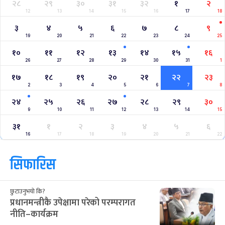
२८
२९
३०
३१
३२
१
२
12
13
14
15
16
17
18
३
४
५
६
७
८
९
19
20
21
22
23
24
25
१०
११
१२
१३
१४
१५
१६
26
27
28
29
30
31
1
१७
१८
१९
२०
२१
२२
२३
2
3
4
5
6
7
8
२४
२५
२६
२७
२८
२९
३०
9
10
11
12
13
14
15
३१
१
२
३
४
५
६
16
17
18
19
20
21
22
सिफारिस
छुटाउनुभयो कि?
प्रधानमन्त्रीकै उपेक्षामा परेको परम्परागत
नीति–कार्यक्रम