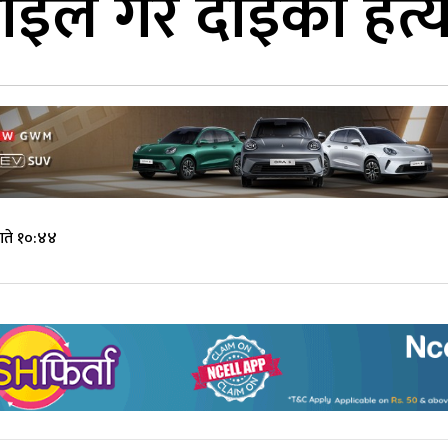
इले गरे दाइको हत्य
गते १०:४४