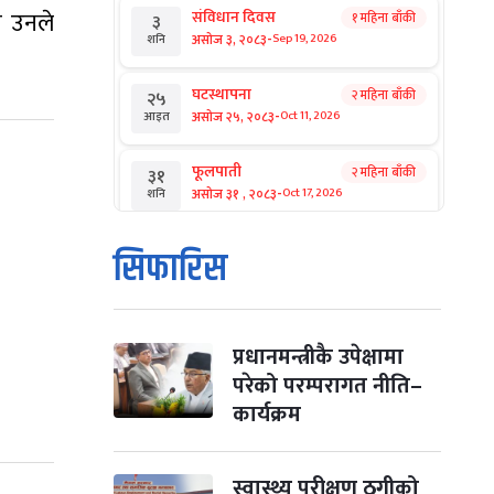
ो उनले
संविधान दिवस
१ महिना बाँकी
३
-
असोज ३, २०८३
Sep 19, 2026
शनि
घटस्थापना
२ महिना बाँकी
२५
-
असोज २५, २०८३
Oct 11, 2026
आइत
फूलपाती
२ महिना बाँकी
३१
-
असोज ३१ , २०८३
Oct 17, 2026
शनि
कार्तिक सङ्क्रान्ति
२ महिना बाँकी
१
सिफारिस
-
कार्तिक १, २०८३
Oct 18, 2026
आइत
महानवमी
२ महिना बाँकी
३
-
कार्तिक ३, २०८३
Oct 20, 2026
मंगल
प्रधानमन्त्रीकै उपेक्षामा
परेको परम्परागत नीति–
विजयादशमी
२ महिना बाँकी
४
कार्यक्रम
-
कार्तिक ४, २०८३
Oct 21, 2026
बुध
पापा‌ङ्कुशा एकादशी व्रत
स्वास्थ्य परीक्षण ठगीको
२ महिना बाँकी
५