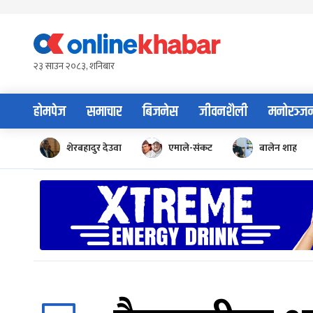
Skip
to
content
२३ साउन २०८३, शनिबार
होमपेज
समाचार
बिजनेस
जीवनशैली
मनोरञ्ज
शेरबहादुर देउवा
एमाले-संकट
बालेन शाह