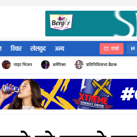
न
विचार
खेलकुद
अन्य
पात्रो
नाइट भिजन
अमेरिका
प्रतिनिधिसभा बैठक