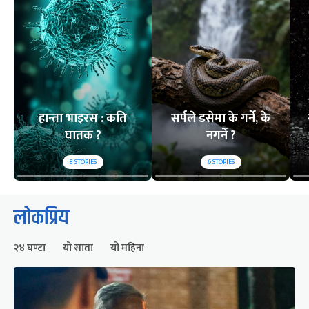
हान्ता भाइरस : कति
सर्पले डसेमा के गर्ने, के
घातक ?
नगर्ने ?
8
STORIES
6
STORIES
लोकप्रिय
२४ घण्टा
यो साता
यो महिना