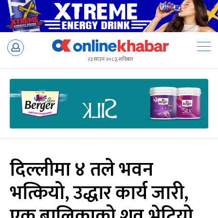
Skip
to
२३ साउन २०८३, शनिबार
content
दिल्लीमा ४ तले भवन
भत्कियो, उद्धार कार्य जारी,
एक बालिकाको शव भेटियो