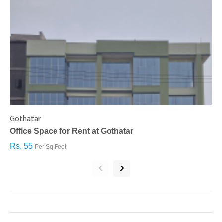
Gothatar
S
Office Space for Rent at Gothatar
H
Rs. 55
R
Per Sq.Feet
‹
›