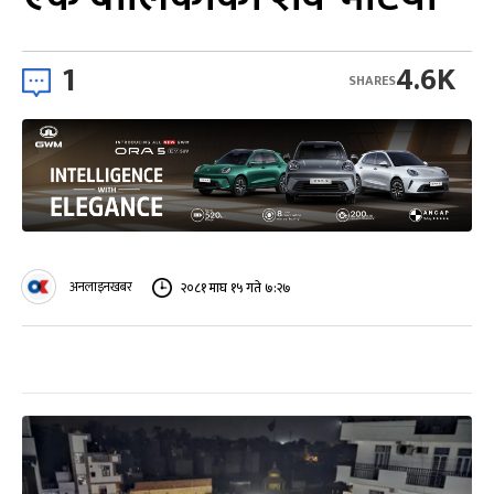
1
4.6K
SHARES
अनलाइनखबर
२०८१ माघ १५ गते ७:२७