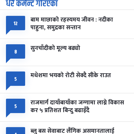
धेरै कमेन्ट गरिएका
पूर्णिमा व्रत
७ महिना बाँकी
७
-
चैत्र ७, २०८३
Mar 21, 2027
आइत
बाम माछाको रहस्यमय जीवन : नदीका
फागुपूर्णिमा
१२
७ महिना बाँकी
८
पाहुना, समुद्रका सन्तान
-
चैत्र ८, २०८३
Mar 22, 2027
सोम
सुनचाँदीको मूल्य बढ्यो
८
मधेशमा भयको रोटी सेक्दै सीके राउत
५
राजमार्ग दायाँबायाँका जग्गामा लाग्ने विकास
५
कर ५ प्रतिशत बिन्दु बढाइँदै
ब्लु बस सेवाबाट लैंगिक असमानतालाई