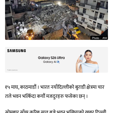
१५ माघ, काठमाडौं । भारत नयाँदिल्लीको बुराडी क्षेत्रमा चार
तले भवन भत्किँदा कयौं मजदुरहरु फसेका छन् ।
सोमबार साँझ करिब सात बजे भवन भत्किएको खबर दिल्ली