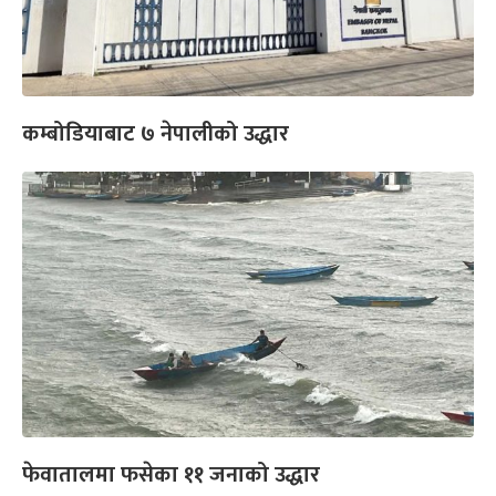
कम्बोडियाबाट ७ नेपालीको उद्धार
फेवातालमा फसेका ११ जनाको उद्धार