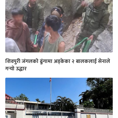
शिवपुरी जंगलको ढुंगामा अड्केका २ बालकलाई सेनाले
गर्‍यो उद्धार