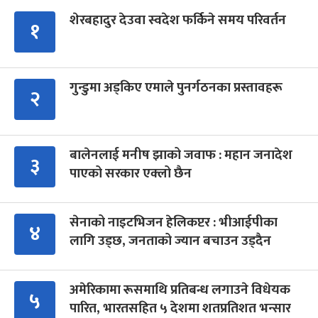
शेरबहादुर देउवा स्वदेश फर्किने समय परिवर्तन
१
गुन्डुमा अड्किए एमाले पुनर्गठनका प्रस्तावहरू
२
बालेनलाई मनीष झाको जवाफ : महान जनादेश
३
पाएको सरकार एक्लो छैन
सेनाको नाइटभिजन हेलिकप्टर : भीआईपीका
४
लागि उड्छ, जनताको ज्यान बचाउन उड्दैन
अमेरिकामा रूसमाथि प्रतिबन्ध लगाउने विधेयक
५
पारित, भारतसहित ५ देशमा शतप्रतिशत भन्सार