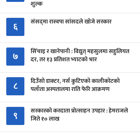
शुल्क
संसद्‍मा रास्वपा सांसदले खोजे सरकार
६
सिँचाइ र खानेपानी : विद्युत् महसुलमा सहुलियत
७
दर, तर १३ प्रतिशत भ्याटको भार
दिउँसो डाक्टर, नर्स कुटिएको कालीकोटको
८
पलाँता अस्पतालमा राति फेरि आक्रमण
सरकारको करदाता प्रोत्साहन उपहार : हेमराजले
९
जिते १० लाख