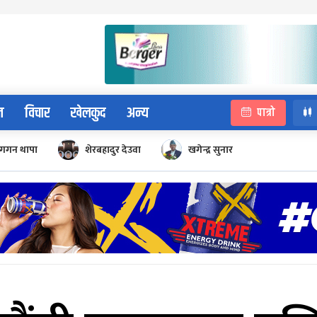
न
विचार
खेलकुद
अन्य
पात्रो
गगन थापा
शेरबहादुर देउवा
खगेन्द्र सुनार