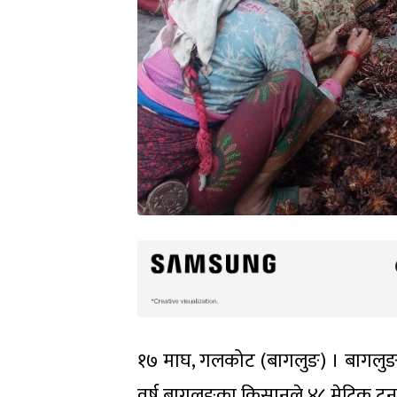
१७ माघ, गलकोट (बागलुङ) । बागलुङमा 
वर्ष बागलुङका किसानले ४८ मेट्रिक ट