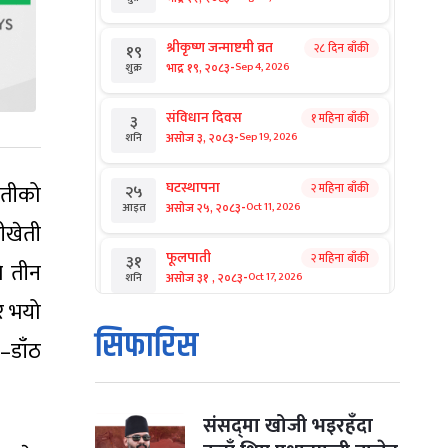
श्रीकृष्ण जन्माष्टमी व्रत
२८ दिन बाँकी
१९
-
भाद्र १९, २०८३
Sep 4, 2026
शुक्र
संविधान दिवस
१ महिना बाँकी
३
-
असोज ३, २०८३
Sep 19, 2026
शनि
घटस्थापना
ेतीको
२ महिना बाँकी
२५
-
असोज २५, २०८३
Oct 11, 2026
आइत
ीखेती
फूलपाती
२ महिना बाँकी
३१
े तीन
-
असोज ३१ , २०८३
Oct 17, 2026
शनि
र भयो
कार्तिक सङ्क्रान्ति
२ महिना बाँकी
१
सिफारिस
त–डाँठ
-
कार्तिक १, २०८३
Oct 18, 2026
आइत
महानवमी
२ महिना बाँकी
३
-
कार्तिक ३, २०८३
Oct 20, 2026
मंगल
संसद्‌मा खोजी भइरहँदा