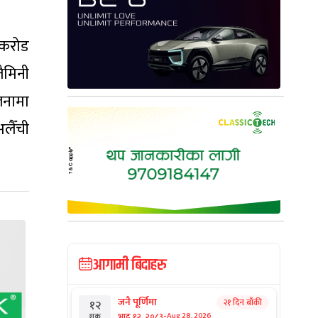
 करोड
जैमिनी
लनामा
लैँची
आगामी बिदाहरु
जनै पूर्णिमा
२१ दिन बाँकी
१२
-
भाद्र १२, २०८३
Aug 28, 2026
शुक्र