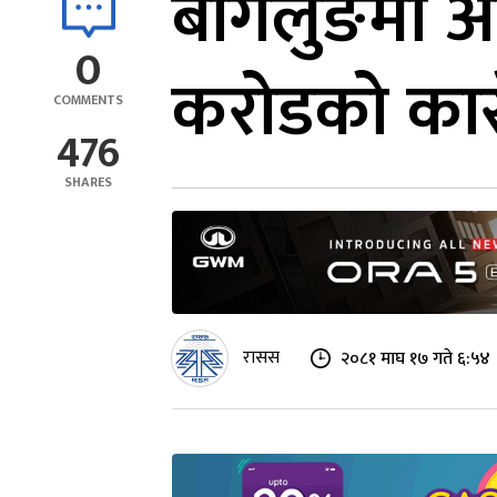
बागलुङमा अलै
0
करोडको कार
COMMENTS
476
SHARES
रासस
२०८१ माघ १७ गते ६:५४