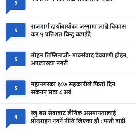
५
राजमार्ग दायाँबायाँका जग्गामा लाग्ने विकास
५
कर ५ प्रतिशत बिन्दु बढाइँदै
मोहन तिम्सिनाजी- मार्क्सवाद देववाणी होइन,
५
अपव्याख्या नगरौं
महानगरका १८७ सहकारीले फिर्ता दिन
५
सकेनन् सवा ८ अर्ब
ब्लु बस सेवाबाट लैंगिक असमानतालाई
४
प्रोत्साहन नगर्ने नीति लिएका हौं : मन्त्री बादी