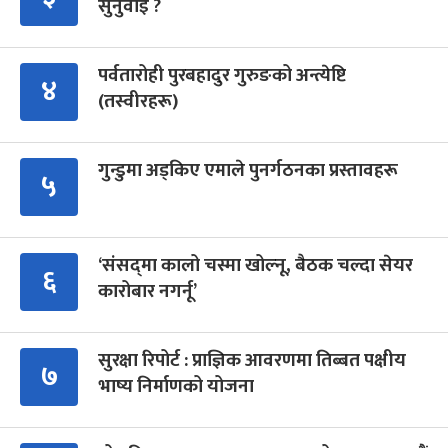
सुनुवाइ ?
पर्वतारोही पुरबहादुर गुरुङको अन्त्येष्टि
४
(तस्वीरहरू)
गुन्डुमा अड्किए एमाले पुनर्गठनका प्रस्तावहरू
५
‘संसद्‍मा कालो चस्मा खोल्नू, बैठक चल्दा सेयर
६
कारोबार नगर्नू’
सुरक्षा रिपोर्ट : प्राज्ञिक आवरणमा तिब्बत पक्षीय
७
भाष्य निर्माणको योजना