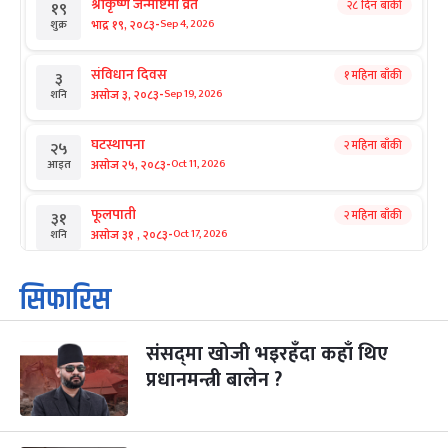
श्रीकृष्ण जन्माष्टमी व्रत
२८ दिन बाँकी
१९
-
भाद्र १९, २०८३
Sep 4, 2026
शुक्र
संविधान दिवस
१ महिना बाँकी
३
-
असोज ३, २०८३
Sep 19, 2026
शनि
घटस्थापना
२ महिना बाँकी
२५
-
असोज २५, २०८३
Oct 11, 2026
आइत
फूलपाती
२ महिना बाँकी
३१
-
असोज ३१ , २०८३
Oct 17, 2026
शनि
कार्तिक सङ्क्रान्ति
२ महिना बाँकी
१
सिफारिस
-
कार्तिक १, २०८३
Oct 18, 2026
आइत
संसद्‌मा खोजी भइरहँदा कहाँ थिए
महानवमी
२ महिना बाँकी
३
-
प्रधानमन्त्री बालेन ?
कार्तिक ३, २०८३
Oct 20, 2026
मंगल
विजयादशमी
२ महिना बाँकी
४
-
कार्तिक ४, २०८३
Oct 21, 2026
बुध