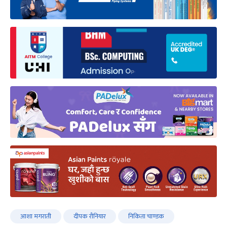
आशा मगराती
दीपक रौनियार
निकिता चाण्डक