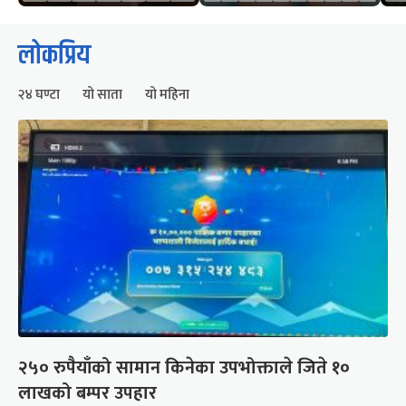
लोकप्रिय
२४ घण्टा
यो साता
यो महिना
२५० रुपैयाँको सामान किनेका उपभोक्ताले जिते १०
लाखको बम्पर उपहार