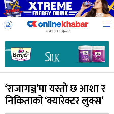
Skip
to
२२ साउन २०८३, शुक्रबार
content
‘राजागञ्ज’मा यस्तो छ आशा र
निकिताको ‘क्यारेक्टर लुक्स’