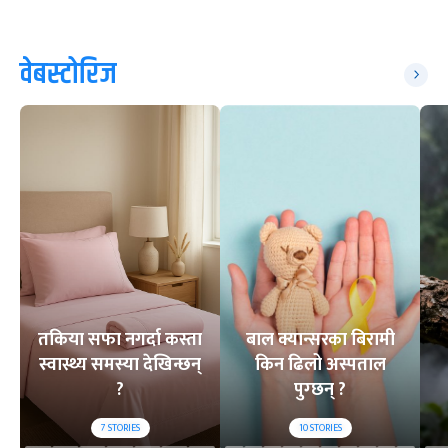
वेबस्टोरिज
तकिया सफा नगर्दा कस्ता
बाल क्यान्सरका बिरामी
स्वास्थ्य समस्या देखिन्छन्
किन ढिलो अस्पताल
?
पुग्छन् ?
7
STORIES
10
STORIES