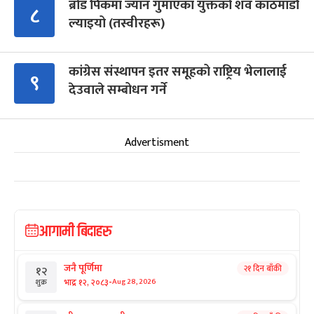
ब्रोड पिकमा ज्यान गुमाएका युक्तको शव काठमाडौं
८
ल्याइयो (तस्वीरहरू)
कांग्रेस संस्थापन इतर समूहको राष्ट्रिय भेलालाई
९
देउवाले सम्बोधन गर्ने
Advertisment
आगामी बिदाहरु
जनै पूर्णिमा
२१ दिन बाँकी
१२
-
भाद्र १२, २०८३
Aug 28, 2026
शुक्र