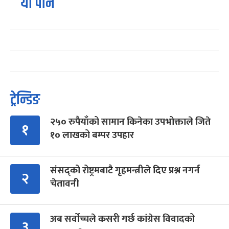
यो पनि
ट्रेन्डिङ
२५० रुपैयाँको सामान किनेका उपभोक्ताले जिते
१
१० लाखको बम्पर उपहार
संसद्को रोष्ट्रमबाटै गृहमन्त्रीले दिए प्रश्न नगर्न
२
चेतावनी
अब सर्वोच्चले कसरी गर्छ कांग्रेस विवादको
३