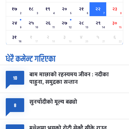
-
फाल्गुन २२, २०८३
Mar 6, 2027
शनि
१७
१८
१९
२०
२१
२२
२३
2
3
4
5
6
7
8
अन्तराष्ट्रिय नारी दिवस
७ महिना बाँकी
२४
२४
२५
२६
२७
२८
२९
३०
-
फाल्गुन २४, २०८३
Mar 8, 2027
सोम
9
10
11
12
13
14
15
३१
१
२
३
४
५
६
ग्याल्पो ल्होसार
७ महिना बाँकी
२५
-
16
17
18
19
20
21
22
फाल्गुन २५, २०८३
Mar 9, 2027
मंगल
धेरै कमेन्ट गरिएका
पूर्णिमा व्रत
७ महिना बाँकी
७
-
चैत्र ७, २०८३
Mar 21, 2027
आइत
बाम माछाको रहस्यमय जीवन : नदीका
१०
फागुपूर्णिमा
७ महिना बाँकी
८
पाहुना, समुद्रका सन्तान
-
चैत्र ८, २०८३
Mar 22, 2027
सोम
सुनचाँदीको मूल्य बढ्यो
८
मधेशमा भयको रोटी सेक्दै सीके राउत