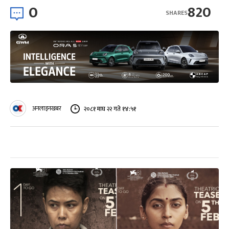
0
820
SHARES
अनलाइनखबर
२०८१ माघ २२ गते १४:५१