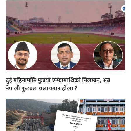
दुई महिनापछि फुक्यो एन्फामाथिको निलम्बन, अब
नेपाली फुटबल चलायमान होला ?