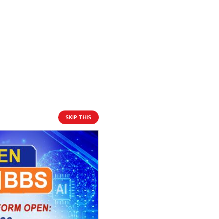
SKIP THIS
इएको
आगामी बिदाहरु