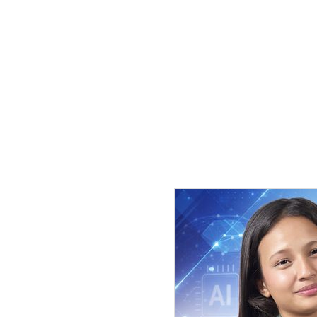
सचिवालयका अनुसार सरकारले ल्या
हो ।