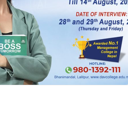
्षी दलहरुले चर्को विरोध गरिरहेका छन् । बिहीबार संसद ब
 सचेतकहरुसँग छलफल गर्न लागेका हुन् ।