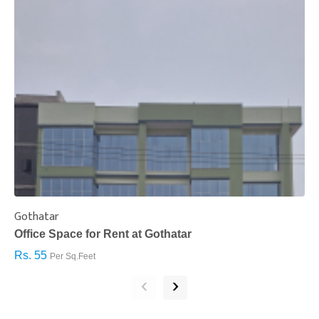
Gothatar
S
Office Space for Rent at Gothatar
H
Rs. 55
R
Per Sq.Feet
‹
›