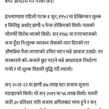
बेचेर आम्दानी गर्ने गरेका छन्।
इंग्ल्याण्डमा पहिलो पटक १ जून, १९५२ मा प्रेस्क्रिप्सन शुल्क
१ सिलिङ्ग अर्थात् झण्डै ५ पेन्स तोकिएको थियो। यसको
चौतर्फी विरोध भएको थियो। सन् १९४८ मा एनएचएसको
जन्म हुँदा नि:शुल्क स्वास्थ्य सेवाको नारा दिएको तर
औषधिमा पैसा लगाएको उचित भएन भन्ने आवाज उठ्यो। तर
सरकारले को–कसले छुट पाउने भन्ने आधारहरू निर्धारण
गर्‍यो र यो शुल्क विस्तारै वृद्धि गर्दै ल्यायो।
सन् २०२१-२२ मा झण्डै ४७ लाख वटा सजाय सूचना
पठाइएको थियो। यो सन् २०१९ मा ५६ लाख थियो। यसरी
जारी ३० प्रतिशत जति सजाय अपिलबाट माफ हुने र सन्