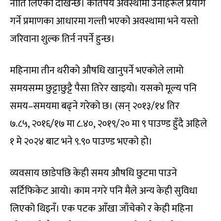
नीति लिएको देखिन्छ। कतिपय अवस्थामा उनीहरूले प्रयोग
गर्ने प्रमाणका आधारमा गल्ती भएको अवस्थामा भने यस्तो
जरिवाना शुल्क तिर्न नपर्ने हुन्छ।
महिनामा तीन थरीको औषधि खानुपर्ने भएकोले लामो
समयसम्म छुट्टाछुट्टै पैसा तिरेर खाइयो। यसको मूल्य पनि
समय–समयमा बढ्ने गरेको छ। (सन् २०१३/१४ तिर
७.८५, २०१६/१७ मा ८.४०, २०१९/२० मा ९ पाउण्ड हुँदै अहिले
१ मे २०२४ बाट भने ९.९० पाउण्ड भएको हो।
व्यवसाय छाडेपछि केही समय औषधि छुटमा पाउने
सर्टिफिकेट आयो। काम नगरे पनि मैले अन्य केही सुविधा
लिएको थिइनँ। एक पटक आँखा जाँचेको र केही महिना