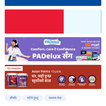
औषधि
महँगो हुस्सु
स्वास्थ्य सेवा