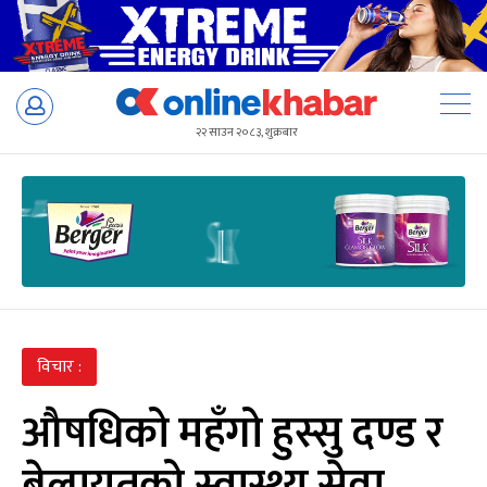
Skip
to
२२ साउन २०८३, शुक्रबार
content
विचार :
औषधिको महँगो हुस्सु दण्ड र
बेलायतको स्वास्थ्य सेवा