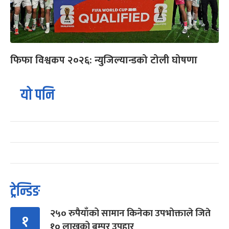
फिफा विश्वकप २०२६: न्युजिल्यान्डको टोली घोषणा
यो पनि
ट्रेन्डिङ
२५० रुपैयाँको सामान किनेका उपभोक्ताले जिते
१
१० लाखको बम्पर उपहार