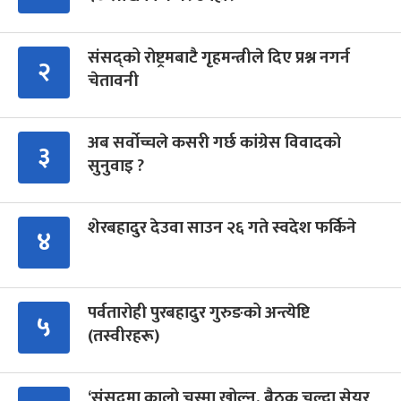
संसद्को रोष्ट्रमबाटै गृहमन्त्रीले दिए प्रश्न नगर्न
२
चेतावनी
अब सर्वोच्चले कसरी गर्छ कांग्रेस विवादको
३
सुनुवाइ ?
शेरबहादुर देउवा साउन २६ गते स्वदेश फर्किने
४
पर्वतारोही पुरबहादुर गुरुङको अन्त्येष्टि
५
(तस्वीरहरू)
‘संसद्‍मा कालो चस्मा खोल्नू, बैठक चल्दा सेयर