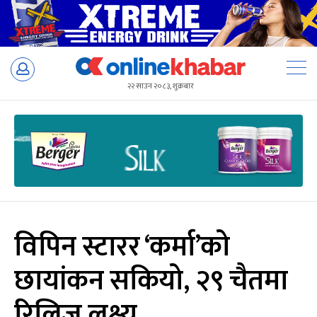
Skip
to
२२ साउन २०८३, शुक्रबार
content
विपिन स्टारर ‘कर्मा’को
छायांकन सकियो, २९ चैतमा
रिलिज लक्ष्य