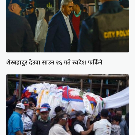
शेरबहादुर देउवा साउन २६ गते स्वदेश फर्किने