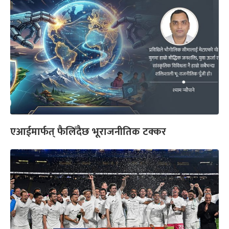
एआईमार्फत् फैलिँदैछ भूराजनीतिक टक्कर