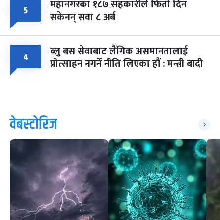
महानगरका १८७ सहकारीले फिर्ता दिन
५
सकेनन् सवा ८ अर्ब
ब्लु बस सेवाबाट लैंगिक असमानतालाई
४
प्रोत्साहन नगर्ने नीति लिएका हौं : मन्त्री बादी
वेबस्टोरिज