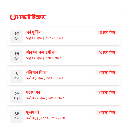
आगामी बिदाहरु
जनै पूर्णिमा
२१ दिन बाँकी
१२
-
भाद्र १२, २०८३
Aug 28, 2026
शुक्र
श्रीकृष्ण जन्माष्टमी व्रत
२८ दिन बाँकी
१९
-
भाद्र १९, २०८३
Sep 4, 2026
शुक्र
संविधान दिवस
१ महिना बाँकी
३
-
असोज ३, २०८३
Sep 19, 2026
शनि
घटस्थापना
२ महिना बाँकी
२५
-
असोज २५, २०८३
Oct 11, 2026
आइत
फूलपाती
२ महिना बाँकी
३१
-
असोज ३१ , २०८३
Oct 17, 2026
शनि