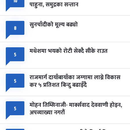
१०
फागुपूर्णिमा
७ महिना बाँकी
८
पाहुना, समुद्रका सन्तान
-
चैत्र ८, २०८३
Mar 22, 2027
सोम
सुनचाँदीको मूल्य बढ्यो
८
मधेशमा भयको रोटी सेक्दै सीके राउत
५
राजमार्ग दायाँबायाँका जग्गामा लाग्ने विकास
५
कर ५ प्रतिशत बिन्दु बढाइँदै
मोहन तिम्सिनाजी- मार्क्सवाद देववाणी होइन,
५
अपव्याख्या नगरौं