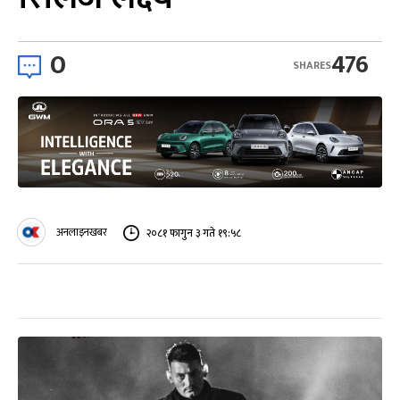
0
476
SHARES
अनलाइनखबर
२०८१ फागुन ३ गते १९:५८