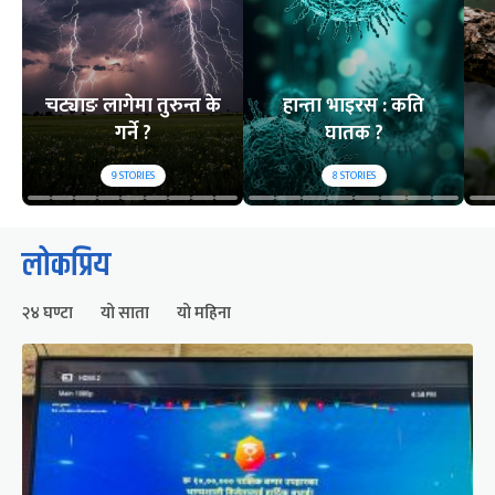
चट्याङ लागेमा तुरुन्त के
हान्ता भाइरस : कति
गर्ने ?
घातक ?
9
STORIES
8
STORIES
लोकप्रिय
२४ घण्टा
यो साता
यो महिना