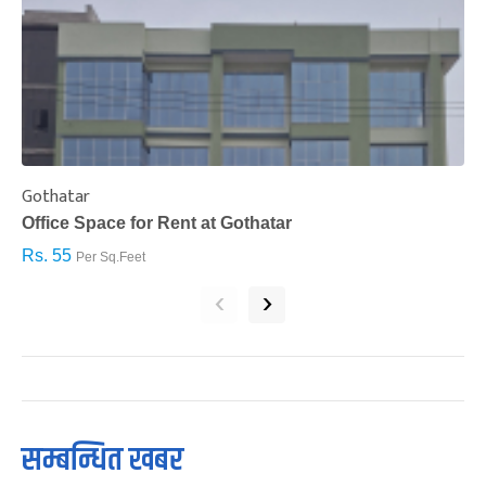
Gothatar
S
Office Space for Rent at Gothatar
H
Rs. 55
R
Per Sq.Feet
‹
›
सम्बन्धित खबर