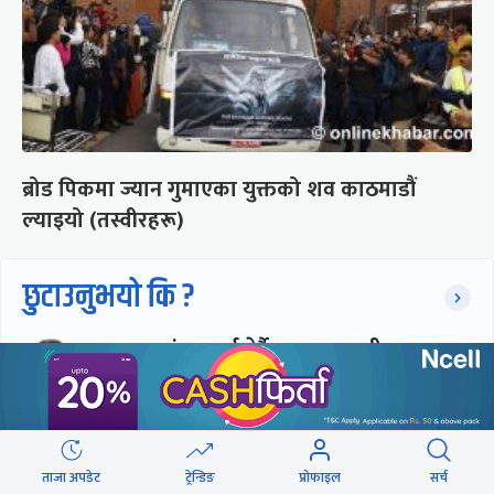
ब्रोड पिकमा ज्यान गुमाएका युक्तको शव काठमाडौं
ल्याइयो (तस्वीरहरू)
छुटाउनुभयो कि ?
संसद्लाई टेर्दैनन् प्रधानमन्त्री, लाचार
छन् सभामुख
‘अस्थायी प्रकृतिको अध्यादेशले ऐनको
ताजा अपडेट
ट्रेन्डिङ
प्रोफाइल
सर्च