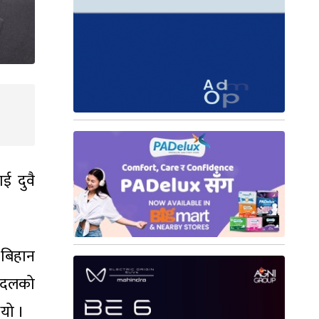
ई दुवै
 बिहान
य दलको
ियो ।