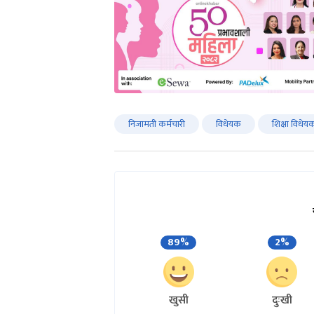
निजामती कर्मचारी
विधेयक
शिक्षा विधेय
89%
2%
खुसी
दुःखी