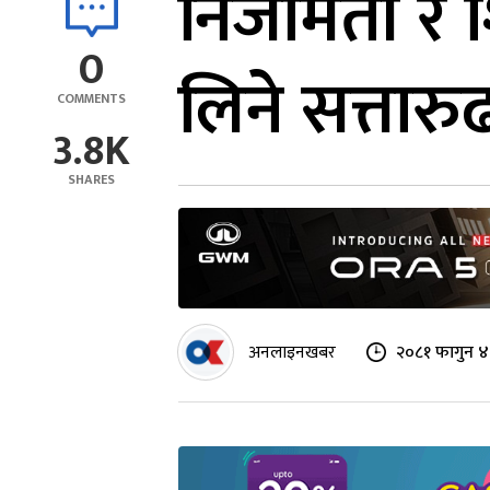
निजामती र 
0
लिने सत्तार
COMMENTS
3.8K
SHARES
अनलाइनखबर
२०८१ फागुन ४ 