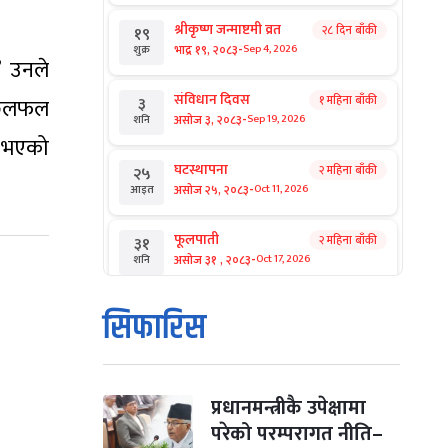
श्रीकृष्ण जन्माष्टमी व्रत
२८ दिन बाँकी
१९
-
भाद्र १९, २०८३
Sep 4, 2026
शुक्र
’ उनले
संविधान दिवस
१ महिना बाँकी
३
ा छलफल
-
असोज ३, २०८३
Sep 19, 2026
शनि
य भएको
घटस्थापना
२ महिना बाँकी
२५
-
असोज २५, २०८३
Oct 11, 2026
आइत
फूलपाती
२ महिना बाँकी
३१
-
असोज ३१ , २०८३
Oct 17, 2026
शनि
कार्तिक सङ्क्रान्ति
२ महिना बाँकी
१
सिफारिस
-
कार्तिक १, २०८३
Oct 18, 2026
आइत
महानवमी
२ महिना बाँकी
३
-
कार्तिक ३, २०८३
Oct 20, 2026
मंगल
प्रधानमन्त्रीकै उपेक्षामा
परेको परम्परागत नीति–