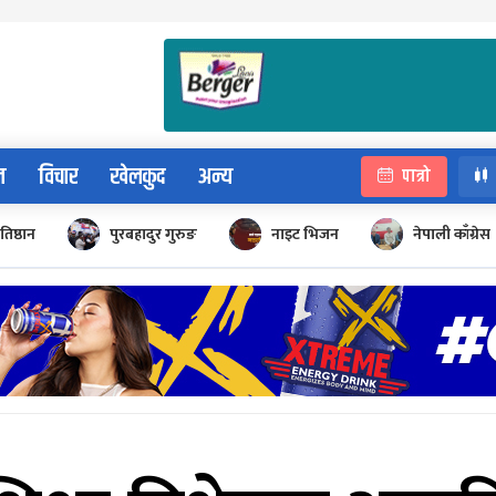
न
विचार
खेलकुद
अन्य
पात्रो
रतिष्ठान
पुरबहादुर गुरुङ
नाइट भिजन
नेपाली काँग्रेस