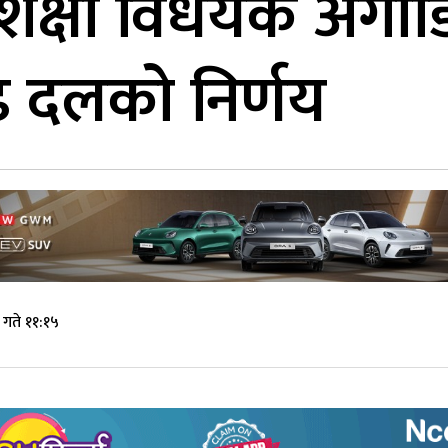
शिक्षा विधेयक अगा
ुढ दलको निर्णय
गते ११:१५