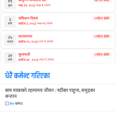
श्रीकृष्ण जन्माष्टमी व्रत
२७ दिन बाँकी
१९
-
भाद्र १९, २०८३
Sep 4, 2026
शुक्र
संविधान दिवस
१ महिना बाँकी
३
-
असोज ३, २०८३
Sep 19, 2026
शनि
घटस्थापना
२ महिना बाँकी
२५
-
असोज २५, २०८३
Oct 11, 2026
आइत
फूलपाती
२ महिना बाँकी
३१
-
असोज ३१ , २०८३
Oct 17, 2026
शनि
कार्तिक सङ्क्रान्ति
धेरै कमेन्ट गरिएका
२ महिना बाँकी
१
-
कार्तिक १, २०८३
Oct 18, 2026
आइत
बाम माछाको रहस्यमय जीवन : नदीका पाहुना, समुद्रका
महानवमी
२ महिना बाँकी
३
सन्तान
-
कार्तिक ३, २०८३
Oct 20, 2026
मंगल
१०
कमेन्ट
विजयादशमी
२ महिना बाँकी
४
-
कार्तिक ४, २०८३
Oct 21, 2026
बुध