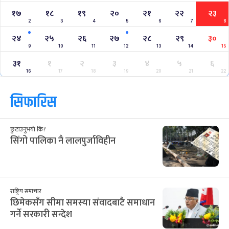
१७
१८
१९
२०
२१
२२
२३
2
3
4
5
6
7
8
२४
२५
२६
२७
२८
२९
३०
9
10
11
12
13
14
15
३१
१
२
३
४
५
६
16
17
18
19
20
21
22
सिफारिस
छुटाउनुभयो कि?
सिंगो पालिका नै लालपुर्जाविहीन
राष्ट्रिय समाचार
छिमेकसँग सीमा समस्या संवादबाटै समाधान
गर्ने सरकारी सन्देश