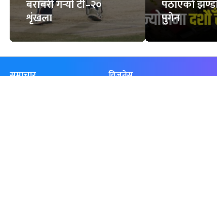
बराबरी गर्‍यो टी–२०
पठाएको झण्डा
शृंखला
पुगेन
समाचार
विजनेस
समाज
बजार
विचार/ब्लग
पर्यटन
साहित्य
रोजगार
अन्तर्वार्ता
बैँक / वित्त
खेलकुद़़
अटो
जीवनशैली/स्वास्थ्य
सूचना-प्रविधि
प्रवास
अन्तर्राष्ट्रिय