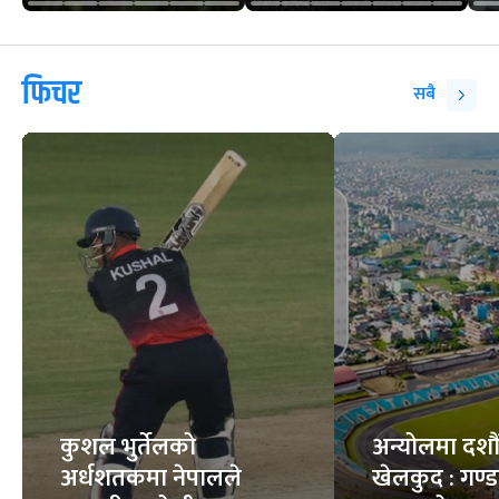
फिचर
सबै
कुशल भुर्तेलको
अन्योलमा दशौँ र
अर्धशतकमा नेपालले
खेलकुद : गण्