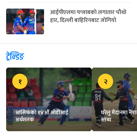
आईपीएलमा पन्जाबको लगातार चौथो
हार, दिल्ली बाहिरिनबाट जोगियो
ट्रेन्डिङ
१
२
आसिफको १४औं ओडीआई
घरेलु मैदानमा नेप
अर्धशतक
स्तब्ध