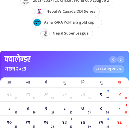
2023–2027 ICC Cricket World Cup League 2
Nepal Vs Canada ODI Series
Aaha RARA Pokhara gold cup
Nepal Super League
क्यालेन्डर
साउन २०८३
Jul
Aug 2026
/
आ
सो
मं
बु
बि
शु
श
२८
२९
३०
३१
३२
१
२
12
13
14
15
16
17
18
३
४
५
६
७
८
९
19
20
21
22
23
24
25
१०
११
१२
१३
१४
१५
१६
26
27
28
29
30
31
1