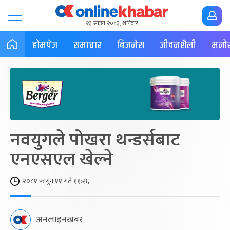
२३ साउन २०८३, शनिबार
होमपेज
समाचार
बिजनेस
जीवनशैली
मनोर
नवयुगले पोखरा थन्डर्सबाट
एनएसएल खेल्ने
२०८१ फागुन ११ गते ११:२६
अनलाइनखबर