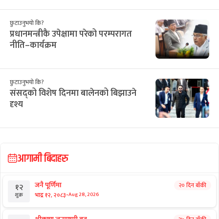
छुटाउनुभयो कि?
प्रधानमन्त्रीकै उपेक्षामा परेको परम्परागत
नीति–कार्यक्रम
छुटाउनुभयो कि?
संसद्को विशेष दिनमा बालेनको बिझाउने
दृश्य
आगामी बिदाहरु
जनै पूर्णिमा
२० दिन बाँकी
१२
-
भाद्र १२, २०८३
Aug 28, 2026
शुक्र