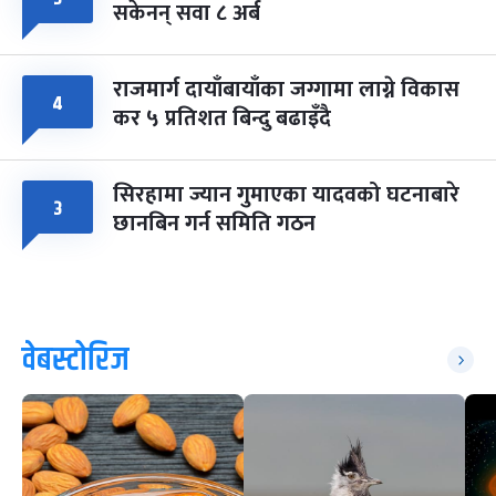
सकेनन् सवा ८ अर्ब
राजमार्ग दायाँबायाँका जग्गामा लाग्ने विकास
४
कर ५ प्रतिशत बिन्दु बढाइँदै
सिरहामा ज्यान गुमाएका यादवको घटनाबारे
३
छानबिन गर्न समिति गठन
वेबस्टोरिज