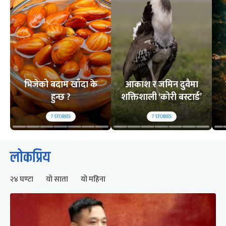
भिजेको बदाम खाँदा के
आकाश र जमिन दुवैमा
हुन्छ ?
शक्तिशाली ‘कोरी बस्टार्ड’
7
STORIES
7
STORIES
लोकप्रिय
२४ घण्टा
यो साता
यो महिना