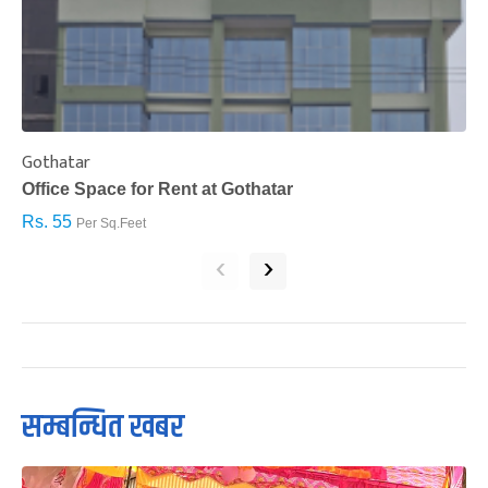
Gothatar
S
Office Space for Rent at Gothatar
H
Rs. 55
R
Per Sq.Feet
‹
›
सम्बन्धित खबर