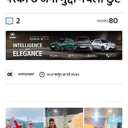
2
80
SHARES
अनलाइनखबर
२०८१ फागुन ११ गते १५:४०