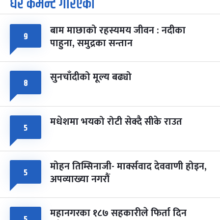
धेरै कमेन्ट गरिएका
बाम माछाको रहस्यमय जीवन : नदीका
९
पाहुना, समुद्रका सन्तान
सुनचाँदीको मूल्य बढ्यो
८
मधेशमा भयको रोटी सेक्दै सीके राउत
५
मोहन तिम्सिनाजी- मार्क्सवाद देववाणी होइन,
५
अपव्याख्या नगरौं
महानगरका १८७ सहकारीले फिर्ता दिन
५