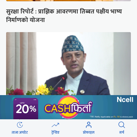
सुरक्षा रिपोर्ट : प्राज्ञिक आवरणमा तिब्बत पक्षीय भाष्य
निर्माणको योजना
‘संसद्‍मा कालो चस्मा खोल्नू, बैठक चल्दा सेयर कारोबार
नगर्नू’
ताजा अपडेट
ट्रेन्डिङ
प्रोफाइल
सर्च