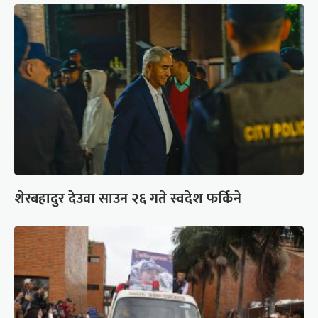
शेरबहादुर देउवा साउन २६ गते स्वदेश फर्किने