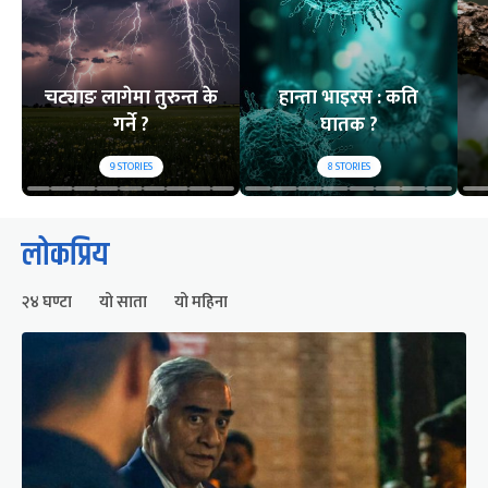
चट्याङ लागेमा तुरुन्त के
हान्ता भाइरस : कति
गर्ने ?
घातक ?
9
STORIES
8
STORIES
लोकप्रिय
२४ घण्टा
यो साता
यो महिना