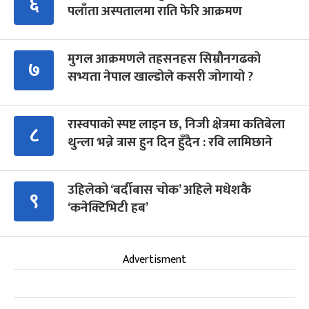
६
पलाँता अस्पतालमा राति फेरि आक्रमण
मुगल आक्रमणले तहसनहस सिम्रौनगढको
७
सभ्यता नेपाल खाल्डोले कसरी जोगायो ?
रास्वपाको स्पष्ट लाइन छ, निजी क्षेत्रमा कतिबेला
८
थुन्ला भन्ने त्रास हुन दिन हुँदैन : रवि लामिछाने
उहिलेको ‘बर्दीबास चोक’ अहिले मधेशकै
९
‘कनेक्टिभिटी हब’
Advertisment