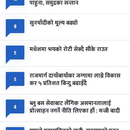
पाहुना, समुद्रका सन्तान
-
चैत्र ८, २०८३
Mar 22, 2027
सोम
सुनचाँदीको मूल्य बढ्यो
८
मधेशमा भयको रोटी सेक्दै सीके राउत
५
राजमार्ग दायाँबायाँका जग्गामा लाग्ने विकास
५
कर ५ प्रतिशत बिन्दु बढाइँदै
ब्लु बस सेवाबाट लैंगिक असमानतालाई
४
प्रोत्साहन नगर्ने नीति लिएका हौं : मन्त्री बादी