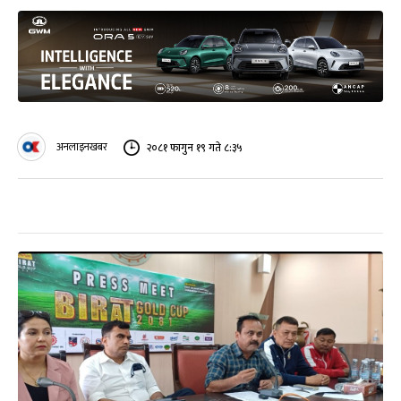
अनलाइनखबर
२०८१ फागुन १९ गते ८:३५