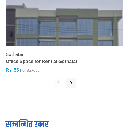
Gothatar
S
Office Space for Rent at Gothatar
H
Rs. 55
R
Per Sq.Feet
‹
›
सम्बन्धित खबर