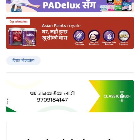
विराट गोल्डकप