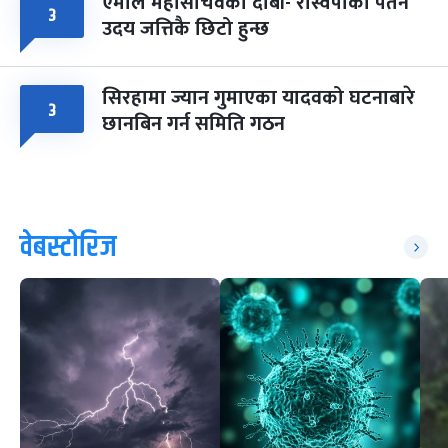
एमाले महासचिवको दाबी- रास्वपाको पतन
३
उदय जत्तिकै छिटो हुन्छ
सिरहामा ज्यान गुमाएका यादवको घटनाबारे
३
छानबिन गर्न समिति गठन
वेबस्टोरिज