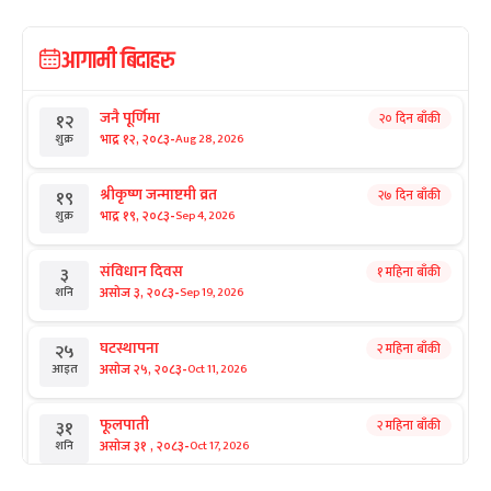
आगामी बिदाहरु
जनै पूर्णिमा
२० दिन बाँकी
१२
-
भाद्र १२, २०८३
Aug 28, 2026
शुक्र
श्रीकृष्ण जन्माष्टमी व्रत
२७ दिन बाँकी
१९
-
भाद्र १९, २०८३
Sep 4, 2026
शुक्र
संविधान दिवस
१ महिना बाँकी
३
-
असोज ३, २०८३
Sep 19, 2026
शनि
घटस्थापना
२ महिना बाँकी
२५
-
असोज २५, २०८३
Oct 11, 2026
आइत
फूलपाती
२ महिना बाँकी
३१
-
असोज ३१ , २०८३
Oct 17, 2026
शनि