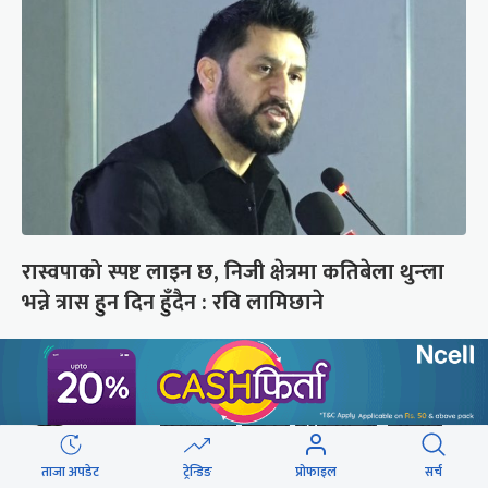
रास्वपाको स्पष्ट लाइन छ, निजी क्षेत्रमा कतिबेला थुन्ला
भन्ने त्रास हुन दिन हुँदैन : रवि लामिछाने
छुटाउनुभयो कि ?
संसद्लाई टेर्दैनन् प्रधानमन्त्री, लाचार
छन् सभामुख
ताजा अपडेट
ट्रेन्डिङ
प्रोफाइल
सर्च