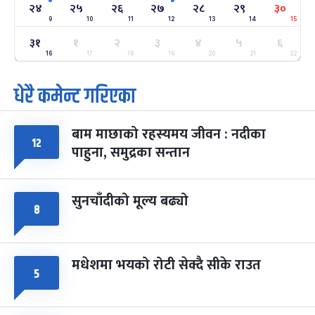
-
फाल्गुन २४, २०८३
Mar 8, 2027
सोम
२४
२५
२६
२७
२८
२९
३०
9
10
11
12
13
14
15
ग्याल्पो ल्होसार
७ महिना बाँकी
२५
३१
१
२
३
४
५
६
-
फाल्गुन २५, २०८३
Mar 9, 2027
मंगल
16
17
18
19
20
21
22
धेरै कमेन्ट गरिएका
पूर्णिमा व्रत
७ महिना बाँकी
७
-
चैत्र ७, २०८३
Mar 21, 2027
आइत
बाम माछाको रहस्यमय जीवन : नदीका
फागुपूर्णिमा
७ महिना बाँकी
८
१२
पाहुना, समुद्रका सन्तान
-
चैत्र ८, २०८३
Mar 22, 2027
सोम
सुनचाँदीको मूल्य बढ्यो
८
मधेशमा भयको रोटी सेक्दै सीके राउत
५