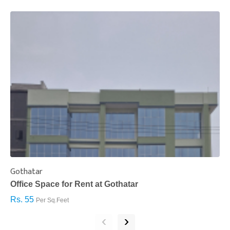
Gothatar
S
Office Space for Rent at Gothatar
H
Rs. 55
R
Per Sq.Feet
‹
›