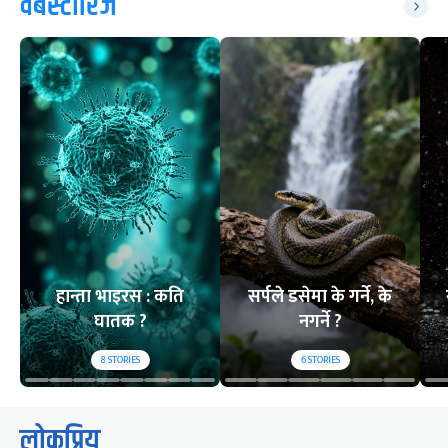
वेबस्टोरिज
हान्ता भाइरस : कति
सर्पले डसेमा के गर्ने, के
घातक ?
नगर्ने ?
8
STORIES
6
STORIES
लोकप्रिय