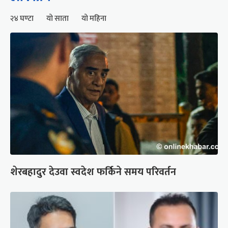
२४ घण्टा
यो साता
यो महिना
शेरबहादुर देउवा स्वदेश फर्किने समय परिवर्तन