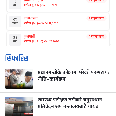
संविधान दिवस
१ महिना बाँकी
३
-
असोज ३, २०८३
Sep 19, 2026
शनि
घटस्थापना
२ महिना बाँकी
२५
-
असोज २५, २०८३
Oct 11, 2026
आइत
फूलपाती
२ महिना बाँकी
३१
-
असोज ३१ , २०८३
Oct 17, 2026
शनि
कार्तिक सङ्क्रान्ति
२ महिना बाँकी
१
सिफारिस
-
कार्तिक १, २०८३
Oct 18, 2026
आइत
प्रधानमन्त्रीकै उपेक्षामा परेको परम्परागत
महानवमी
२ महिना बाँकी
३
-
नीति–कार्यक्रम
कार्तिक ३, २०८३
Oct 20, 2026
मंगल
विजयादशमी
२ महिना बाँकी
४
-
कार्तिक ४, २०८३
Oct 21, 2026
बुध
स्वास्थ्य परीक्षण ठगीको अनुसन्धान
प्रतिवेदन श्रम मन्त्रालयबाटै गायब
पापा‌ङ्कुशा एकादशी व्रत
२ महिना बाँकी
५
-
कार्तिक ५, २०८३
Oct 22, 2026
बिहि