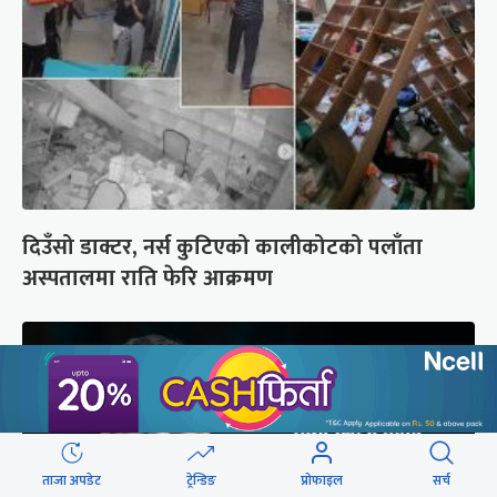
दिउँसो डाक्टर, नर्स कुटिएको कालीकोटको पलाँता
अस्पतालमा राति फेरि आक्रमण
ताजा अपडेट
ट्रेन्डिङ
प्रोफाइल
सर्च