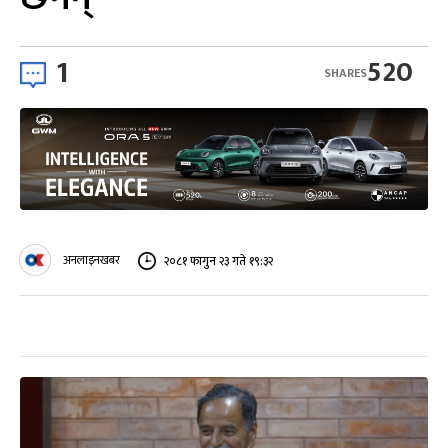
1
520
SHARES
अनलाइनखबर
२०८१ फागुन २३ गते १९:३२