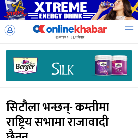
Skip
to
२३ साउन २०८३, शनिबार
content
सिटौला भन्छन्- कम्तीमा
राष्ट्रिय सभामा राजावादी
छैनन्