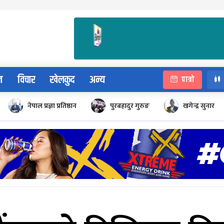
न
विचार
खेलकुद
अन्य
पात्रो
नेपाल प्रज्ञा प्रतिष्ठान
पुरबहादुर गुरुङ
खगेन्द्र सुनार