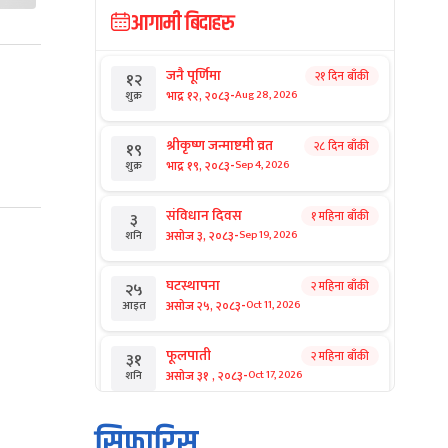
आगामी बिदाहरु
जनै पूर्णिमा
२१ दिन बाँकी
१२
-
भाद्र १२, २०८३
Aug 28, 2026
शुक्र
श्रीकृष्ण जन्माष्टमी व्रत
२८ दिन बाँकी
१९
-
भाद्र १९, २०८३
Sep 4, 2026
शुक्र
संविधान दिवस
१ महिना बाँकी
३
-
असोज ३, २०८३
Sep 19, 2026
शनि
घटस्थापना
२ महिना बाँकी
२५
-
असोज २५, २०८३
Oct 11, 2026
आइत
फूलपाती
२ महिना बाँकी
३१
-
असोज ३१ , २०८३
Oct 17, 2026
शनि
कार्तिक सङ्क्रान्ति
२ महिना बाँकी
१
सिफारिस
-
कार्तिक १, २०८३
Oct 18, 2026
आइत