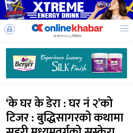
Skip
to
२१ साउन २०८३, बिहीबार
content
‘के घर के डेरा : घर नं २’को
टिजर : बुद्धिसागरको कथामा
सहरी मध्यमवर्गको सुस्केरा