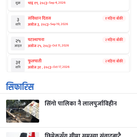
-
भाद्र १९, २०८३
Sep 4, 2026
शुक्र
संविधान दिवस
१ महिना बाँकी
३
-
असोज ३, २०८३
Sep 19, 2026
शनि
घटस्थापना
२ महिना बाँकी
२५
-
असोज २५, २०८३
Oct 11, 2026
आइत
फूलपाती
२ महिना बाँकी
३१
-
असोज ३१ , २०८३
Oct 17, 2026
शनि
कार्तिक सङ्क्रान्ति
२ महिना बाँकी
१
सिफारिस
-
कार्तिक १, २०८३
Oct 18, 2026
आइत
सिंगो पालिका नै लालपुर्जाविहीन
महानवमी
२ महिना बाँकी
३
-
कार्तिक ३, २०८३
Oct 20, 2026
मंगल
विजयादशमी
२ महिना बाँकी
४
-
कार्तिक ४, २०८३
Oct 21, 2026
बुध
छिमेकसँग सीमा समस्या संवादबाटै