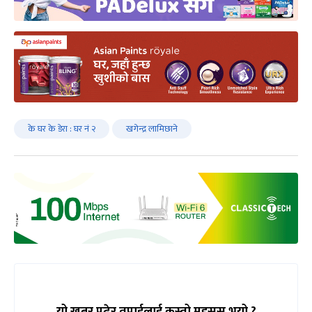
के घर के डेरा : घर नं २
खगेन्द्र लामिछाने