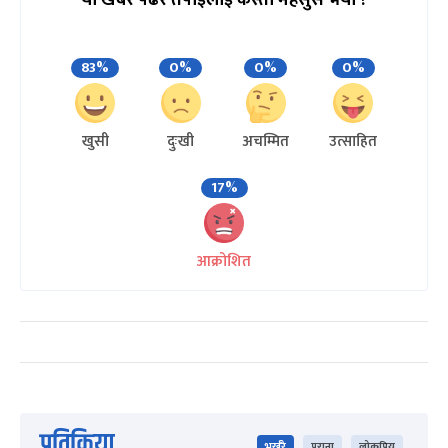
यो खबर पढेर तपाईलाई कस्तो महसुस भयो ?
83%
0%
0%
0%
खुसी
दुःखी
अचम्मित
उत्साहित
17%
आक्रोशित
प्रतिक्रिया
भर्खरै
पुराना
लोकप्रिय