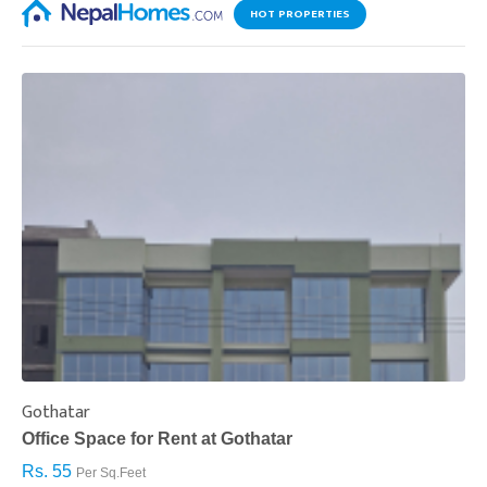
HOT PROPERTIES
Gothatar
S
Office Space for Rent at Gothatar
H
Rs. 55
R
Per Sq.Feet