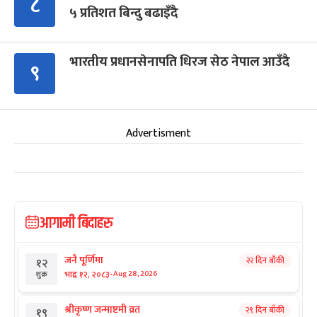
८
५ प्रतिशत बिन्दु बढाइँदै
भारतीय प्रधानसेनापति धिरज सेठ नेपाल आउँदै
९
Advertisment
आगामी बिदाहरु
जनै पूर्णिमा
२२ दिन बाँकी
१२
-
भाद्र १२, २०८३
Aug 28, 2026
शुक्र
श्रीकृष्ण जन्माष्टमी व्रत
२९ दिन बाँकी
१९