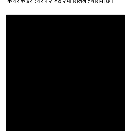
‘के घर के डेरा : घर नं २’ जेठ २ मा रिलिज तयारीमा छ ।