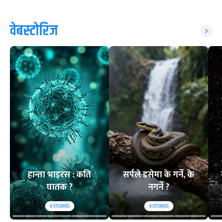
वेबस्टोरिज
हान्ता भाइरस : कति
सर्पले डसेमा के गर्ने, के
घातक ?
नगर्ने ?
8
STORIES
6
STORIES