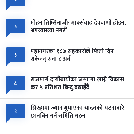
मोहन तिम्सिनाजी- मार्क्सवाद देववाणी होइन,
५
अपव्याख्या नगरौं
महानगरका १८७ सहकारीले फिर्ता दिन
५
सकेनन् सवा ८ अर्ब
राजमार्ग दायाँबायाँका जग्गामा लाग्ने विकास
४
कर ५ प्रतिशत बिन्दु बढाइँदै
सिरहामा ज्यान गुमाएका यादवको घटनाबारे
३
छानबिन गर्न समिति गठन