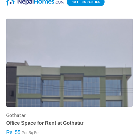
HOT PROPERTIES
Gothatar
S
Office Space for Rent at Gothatar
H
Rs. 55
R
Per Sq.Feet