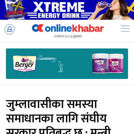
Skip
to
२२ साउन २०८३, शुक्रबार
content
जुम्लावासीका समस्या
समाधानका लागि संघीय
सरकार प्रतिबद्ध छ : मन्त्री