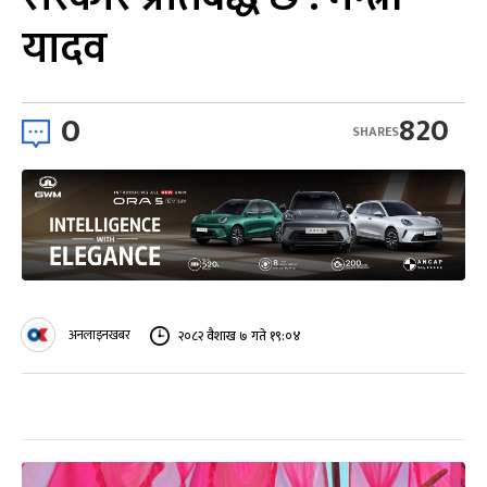
यादव
0
820
SHARES
अनलाइनखबर
२०८२ वैशाख ७ गते १९:०४