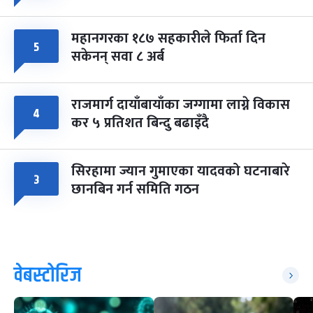
महानगरका १८७ सहकारीले फिर्ता दिन
५
सकेनन् सवा ८ अर्ब
राजमार्ग दायाँबायाँका जग्गामा लाग्ने विकास
४
कर ५ प्रतिशत बिन्दु बढाइँदै
सिरहामा ज्यान गुमाएका यादवको घटनाबारे
३
छानबिन गर्न समिति गठन
वेबस्टोरिज