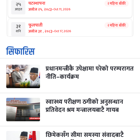
घटस्थापना
२ महिना बाँकी
२५
-
असोज २५, २०८३
Oct 11, 2026
आइत
फूलपाती
२ महिना बाँकी
३१
-
असोज ३१ , २०८३
Oct 17, 2026
शनि
कार्तिक सङ्क्रान्ति
२ महिना बाँकी
१
सिफारिस
-
कार्तिक १, २०८३
Oct 18, 2026
आइत
प्रधानमन्त्रीकै उपेक्षामा परेको परम्परागत
महानवमी
२ महिना बाँकी
३
-
नीति–कार्यक्रम
कार्तिक ३, २०८३
Oct 20, 2026
मंगल
विजयादशमी
२ महिना बाँकी
४
-
कार्तिक ४, २०८३
Oct 21, 2026
बुध
स्वास्थ्य परीक्षण ठगीको अनुसन्धान
प्रतिवेदन श्रम मन्त्रालयबाटै गायब
पापा‌ङ्कुशा एकादशी व्रत
२ महिना बाँकी
५
-
कार्तिक ५, २०८३
Oct 22, 2026
बिहि
छिमेकसँग सीमा समस्या संवादबाटै
कुकुर तिहार
३ महिना बाँकी
२२