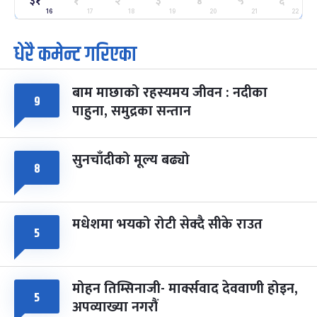
२५
३१
१
२
३
४
५
६
-
फाल्गुन २५, २०८३
Mar 9, 2027
मंगल
16
17
18
19
20
21
22
धेरै कमेन्ट गरिएका
पूर्णिमा व्रत
७ महिना बाँकी
७
-
चैत्र ७, २०८३
Mar 21, 2027
आइत
बाम माछाको रहस्यमय जीवन : नदीका
फागुपूर्णिमा
७ महिना बाँकी
८
९
पाहुना, समुद्रका सन्तान
-
चैत्र ८, २०८३
Mar 22, 2027
सोम
सुनचाँदीको मूल्य बढ्यो
८
मधेशमा भयको रोटी सेक्दै सीके राउत
५
मोहन तिम्सिनाजी- मार्क्सवाद देववाणी होइन,
५
अपव्याख्या नगरौं