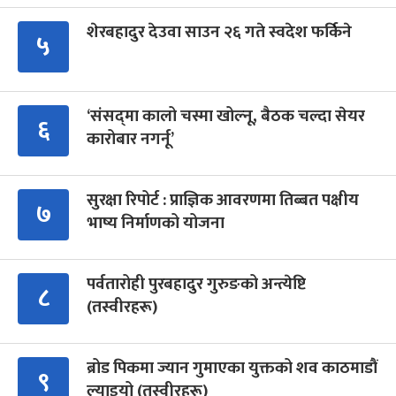
शेरबहादुर देउवा साउन २६ गते स्वदेश फर्किने
५
‘संसद्‍मा कालो चस्मा खोल्नू, बैठक चल्दा सेयर
६
कारोबार नगर्नू’
सुरक्षा रिपोर्ट : प्राज्ञिक आवरणमा तिब्बत पक्षीय
७
भाष्य निर्माणको योजना
पर्वतारोही पुरबहादुर गुरुङको अन्त्येष्टि
८
(तस्वीरहरू)
ब्रोड पिकमा ज्यान गुमाएका युक्तको शव काठमाडौं
९
ल्याइयो (तस्वीरहरू)