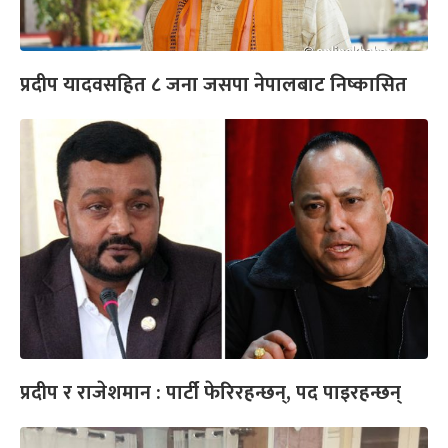
प्रदीप यादवसहित ८ जना जसपा नेपालबाट निष्कासित
प्रदीप र राजेशमान : पार्टी फेरिरहन्छन्, पद पाइरहन्छन्