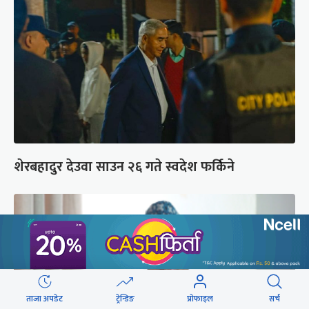
शेरबहादुर देउवा साउन २६ गते स्वदेश फर्किने
ताजा अपडेट
ट्रेन्डिङ
प्रोफाइल
सर्च