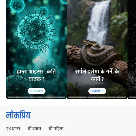
हान्ता भाइरस : कति
सर्पले डसेमा के गर्ने, के
घातक ?
नगर्ने ?
8
STORIES
6
STORIES
लोकप्रिय
२४ घण्टा
यो साता
यो महिना