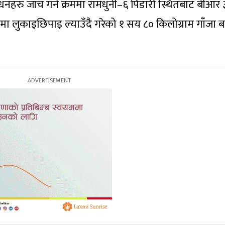
हरु जाँच गर्ने क्रममा रामधुनी–६ पिडारी स्थितबाट बीआर 
ामा लुकाइछिपाइ ल्याउँदै गरेको १ सय ८० किलोग्राम गाँजा 