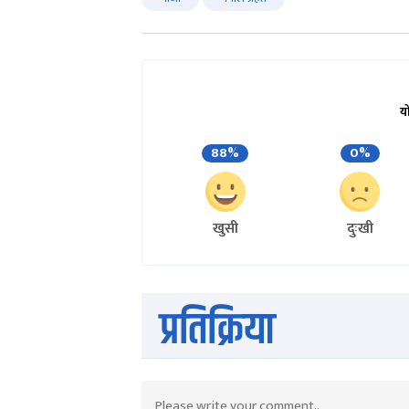
य
88%
0%
खुसी
दुःखी
प्रतिक्रिया