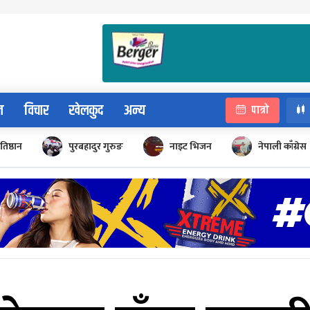
न
विचार
खेलकुद
अन्य
पात्रो
रतिष्ठान
पुरबहादुर गुरुङ
नाइट भिजन
नेपाली काँग्रेस