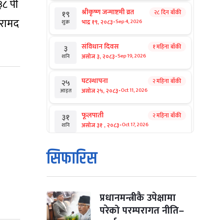
३८ पी
श्रीकृष्ण जन्माष्टमी व्रत
२८ दिन बाँकी
१९
बरामद
-
भाद्र १९, २०८३
Sep 4, 2026
शुक्र
संविधान दिवस
१ महिना बाँकी
३
-
असोज ३, २०८३
Sep 19, 2026
शनि
घटस्थापना
२ महिना बाँकी
२५
-
असोज २५, २०८३
Oct 11, 2026
आइत
फूलपाती
२ महिना बाँकी
३१
-
असोज ३१ , २०८३
Oct 17, 2026
शनि
कार्तिक सङ्क्रान्ति
२ महिना बाँकी
१
सिफारिस
-
कार्तिक १, २०८३
Oct 18, 2026
आइत
महानवमी
२ महिना बाँकी
३
-
कार्तिक ३, २०८३
Oct 20, 2026
मंगल
प्रधानमन्त्रीकै उपेक्षामा
परेको परम्परागत नीति–
विजयादशमी
२ महिना बाँकी