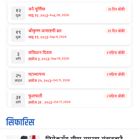
जनै पूर्णिमा
२२ दिन बाँकी
१२
-
भाद्र १२, २०८३
Aug 28, 2026
शुक्र
श्रीकृष्ण जन्माष्टमी व्रत
२९ दिन बाँकी
१९
-
भाद्र १९, २०८३
Sep 4, 2026
शुक्र
संविधान दिवस
१ महिना बाँकी
३
-
असोज ३, २०८३
Sep 19, 2026
शनि
घटस्थापना
२ महिना बाँकी
२५
-
असोज २५, २०८३
Oct 11, 2026
आइत
फूलपाती
२ महिना बाँकी
३१
-
असोज ३१ , २०८३
Oct 17, 2026
शनि
कार्तिक सङ्क्रान्ति
२ महिना बाँकी
१
सिफारिस
-
कार्तिक १, २०८३
Oct 18, 2026
आइत