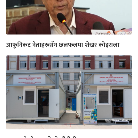
आफूनिकट नेताहरूसँग छलफलमा शेखर कोइराला