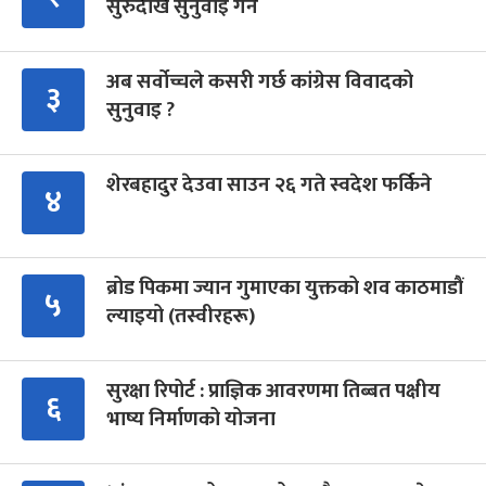
सुरुदेखि सुनुवाइ गर्ने
अब सर्वोच्चले कसरी गर्छ कांग्रेस विवादको
३
सुनुवाइ ?
शेरबहादुर देउवा साउन २६ गते स्वदेश फर्किने
४
ब्रोड पिकमा ज्यान गुमाएका युक्तको शव काठमाडौं
५
ल्याइयो (तस्वीरहरू)
सुरक्षा रिपोर्ट : प्राज्ञिक आवरणमा तिब्बत पक्षीय
६
भाष्य निर्माणको योजना