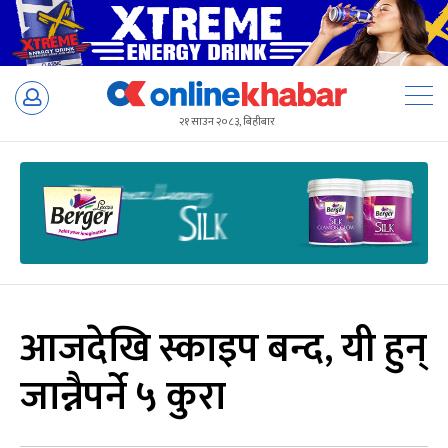
Skip
to
२१ साउन २०८३, बिहीबार
content
आजदेखि स्काइप बन्द, यी हुन्
जान्नैपर्ने ५ कुरा