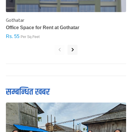
Gothatar
S
Office Space for Rent at Gothatar
H
Rs. 55
R
Per Sq.Feet
‹
›
सम्बन्धित खबर