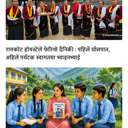
रामकोट होमस्टेले फेरियो दैनिकी : पहिले घाँसपात,
अहिले पर्यटक स्वागतमा भ्याइनभ्याई