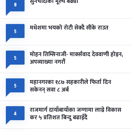
सुनचाँदीको मूल्य बढ्यो
८
मधेशमा भयको रोटी सेक्दै सीके राउत
५
मोहन तिम्सिनाजी- मार्क्सवाद देववाणी होइन,
५
अपव्याख्या नगरौं
महानगरका १८७ सहकारीले फिर्ता दिन
५
सकेनन् सवा ८ अर्ब
राजमार्ग दायाँबायाँका जग्गामा लाग्ने विकास
४
कर ५ प्रतिशत बिन्दु बढाइँदै