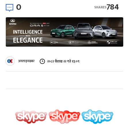
0
784
SHARES
अनलाइनखबर
२०८२ वैशाख २२ गते १३:०९