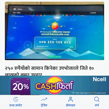
२५० रुपैयाँको सामान किनेका उपभोक्ताले जिते १०
लाखको बम्पर उपहार
ताजा अपडेट
ट्रेन्डिङ
प्रोफाइल
सर्च