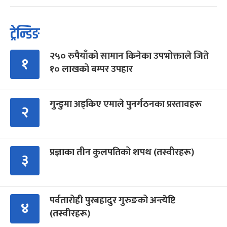
ट्रेन्डिङ
२५० रुपैयाँको सामान किनेका उपभोक्ताले जिते
१
१० लाखको बम्पर उपहार
गुन्डुमा अड्किए एमाले पुनर्गठनका प्रस्तावहरू
२
प्रज्ञाका तीन कुलपतिको शपथ (तस्वीरहरू)
३
पर्वतारोही पुरबहादुर गुरुङको अन्त्येष्टि
४
(तस्वीरहरू)