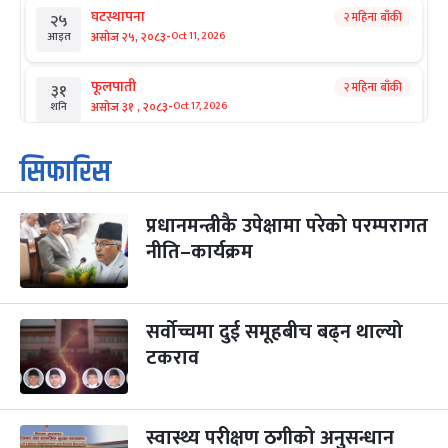
घटस्थापना
२ महिना बाँकी
२५
-
असोज २५, २०८३
Oct 11, 2026
आइत
फूलपाती
२ महिना बाँकी
३१
-
असोज ३१ , २०८३
Oct 17, 2026
शनि
कार्तिक सङ्क्रान्ति
२ महिना बाँकी
१
सिफारिस
-
कार्तिक १, २०८३
Oct 18, 2026
आइत
प्रधानमन्त्रीकै उपेक्षामा परेको परम्परागत
महानवमी
२ महिना बाँकी
३
-
नीति–कार्यक्रम
कार्तिक ३, २०८३
Oct 20, 2026
मंगल
विजयादशमी
२ महिना बाँकी
४
-
कार्तिक ४, २०८३
Oct 21, 2026
बुध
सर्वोच्चमा दुई समूहबीच बढ्न थाल्यो
टकराव
पापा‌ङ्कुशा एकादशी व्रत
२ महिना बाँकी
५
-
कार्तिक ५, २०८३
Oct 22, 2026
बिहि
स्वास्थ्य परीक्षण ठगीको अनुसन्धान
कुकुर तिहार
३ महिना बाँकी
२२