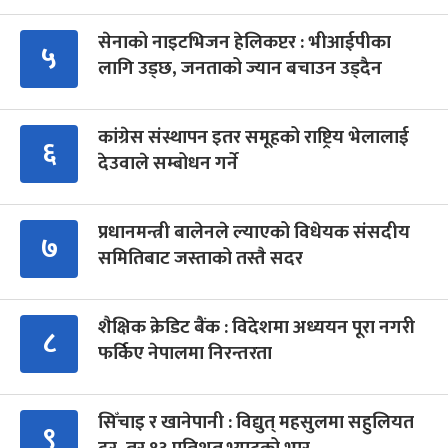
सेनाको नाइटभिजन हेलिकप्टर : भीआईपीका
५
लागि उड्छ, जनताको ज्यान बचाउन उड्दैन
कांग्रेस संस्थापन इतर समूहको राष्ट्रिय भेलालाई
६
देउवाले सम्बोधन गर्ने
प्रधानमन्त्री बालेनले ल्याएको विधेयक संसदीय
७
समितिबाट जस्ताको तस्तै सदर
शैक्षिक क्रेडिट बैंक : विदेशमा अध्ययन पूरा नगरी
८
फर्किए नेपालमा निरन्तरता
सिँचाइ र खानेपानी : विद्युत् महसुलमा सहुलियत
९