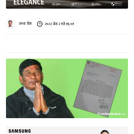
जनक विष्ट
२०८२ जेठ २ गते १६:०१