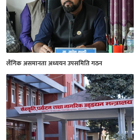
लैंगिक असमानता अध्ययन उपसमिति गठन