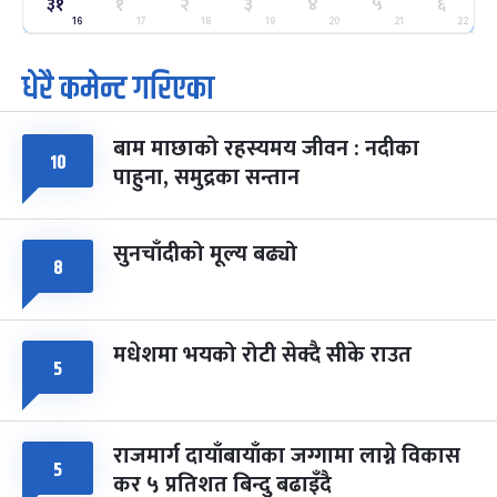
३१
ग्याल्पो ल्होसार
१
२
३
४
५
६
७ महिना बाँकी
२५
-
फाल्गुन २५, २०८३
Mar 9, 2027
मंगल
16
17
18
19
20
21
22
धेरै कमेन्ट गरिएका
पूर्णिमा व्रत
७ महिना बाँकी
७
-
चैत्र ७, २०८३
Mar 21, 2027
आइत
बाम माछाको रहस्यमय जीवन : नदीका
फागुपूर्णिमा
१०
७ महिना बाँकी
८
पाहुना, समुद्रका सन्तान
-
चैत्र ८, २०८३
Mar 22, 2027
सोम
सुनचाँदीको मूल्य बढ्यो
८
मधेशमा भयको रोटी सेक्दै सीके राउत
५
राजमार्ग दायाँबायाँका जग्गामा लाग्ने विकास
५
कर ५ प्रतिशत बिन्दु बढाइँदै