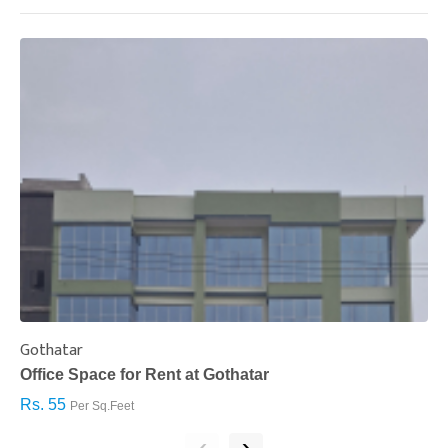
Gothatar
S
Office Space for Rent at Gothatar
H
Rs. 55
R
Per Sq.Feet
‹
›