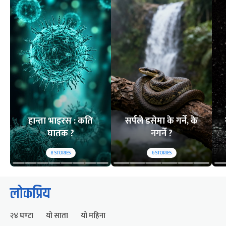
हान्ता भाइरस : कति
सर्पले डसेमा के गर्ने, के
घातक ?
नगर्ने ?
8
STORIES
6
STORIES
लोकप्रिय
२४ घण्टा
यो साता
यो महिना