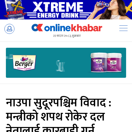
Skip
to
२२ साउन २०८३, शुक्रबार
content
नाउपा सुदूरपश्चिम विवाद :
मन्त्रीको शपथ रोकेर दल
नेतालाई कारबाही गर्न