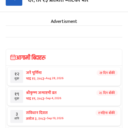
दर, तर १३ प्रतिशत भ्याटको भार
Advertisment
आगामी बिदाहरु
जनै पूर्णिमा
२१ दिन बाँकी
१२
-
भाद्र १२, २०८३
Aug 28, 2026
शुक्र
श्रीकृष्ण जन्माष्टमी व्रत
२८ दिन बाँकी
१९
-
भाद्र १९, २०८३
Sep 4, 2026
शुक्र
संविधान दिवस
१ महिना बाँकी
३
-
असोज ३, २०८३
Sep 19, 2026
शनि