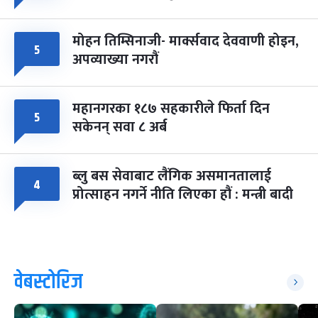
मोहन तिम्सिनाजी- मार्क्सवाद देववाणी होइन,
५
अपव्याख्या नगरौं
महानगरका १८७ सहकारीले फिर्ता दिन
५
सकेनन् सवा ८ अर्ब
ब्लु बस सेवाबाट लैंगिक असमानतालाई
४
प्रोत्साहन नगर्ने नीति लिएका हौं : मन्त्री बादी
वेबस्टोरिज