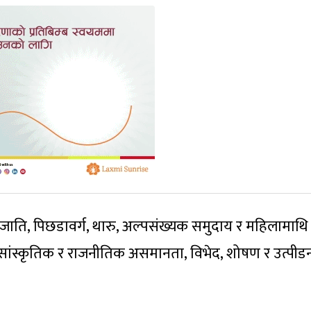
ाति, पिछडावर्ग, थारु, अल्पसंख्यक समुदाय र महिलामाथि
 सांस्कृतिक र राजनीतिक असमानता, विभेद, शोषण र उत्पीड