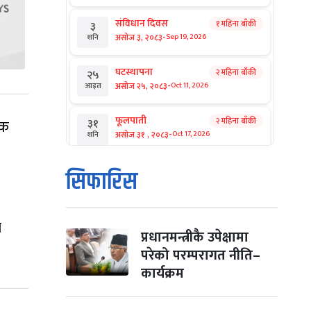
संविधान दिवस
१ महिना बाँकी
३
-
असोज ३, २०८३
Sep 19, 2026
शनि
घटस्थापना
२ महिना बाँकी
२५
-
असोज २५, २०८३
Oct 11, 2026
आइत
फूलपाती
२ महिना बाँकी
यक
३१
-
असोज ३१ , २०८३
Oct 17, 2026
शनि
कार्तिक सङ्क्रान्ति
२ महिना बाँकी
१
सिफारिस
-
कार्तिक १, २०८३
Oct 18, 2026
आइत
महानवमी
२ महिना बाँकी
३
र
-
कार्तिक ३, २०८३
Oct 20, 2026
मंगल
प्रधानमन्त्रीकै उपेक्षामा
परेको परम्परागत नीति–
विजयादशमी
२ महिना बाँकी
४
कार्यक्रम
-
कार्तिक ४, २०८३
Oct 21, 2026
बुध