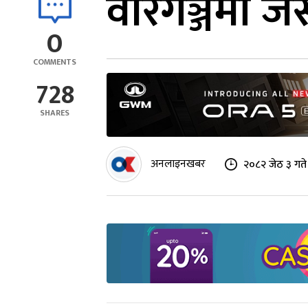
वीरगञ्जमा 
0
COMMENTS
728
SHARES
अनलाइनखबर
२०८२ जेठ ३ गते