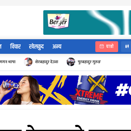
न
विचार
खेलकुद
अन्य
पात्रो
गगन थापा
शेरबहादुर देउवा
पुरबहादुर गुरुङ