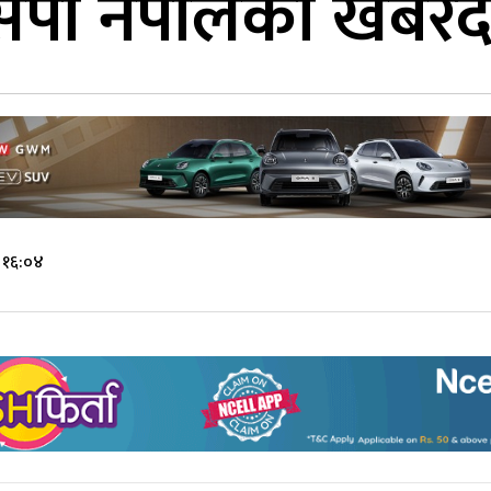
जसपा नेपालको खबरद
 १६:०४