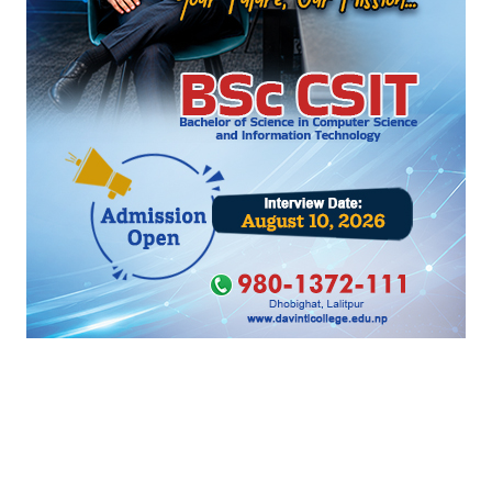
१९ किलो गाँजासहित युवक पक्राउ