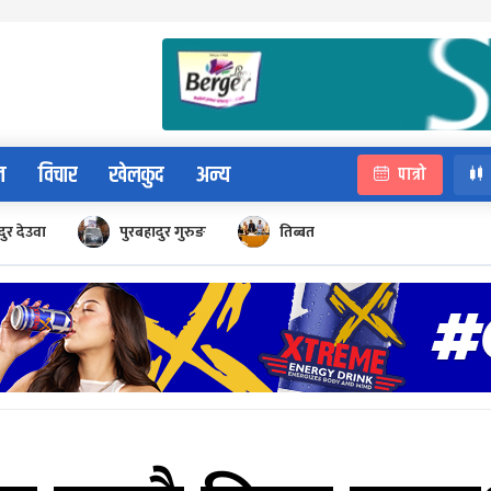
न
विचार
खेलकुद
अन्य
पात्रो
ुर देउवा
पुरबहादुर गुरुङ
तिब्बत