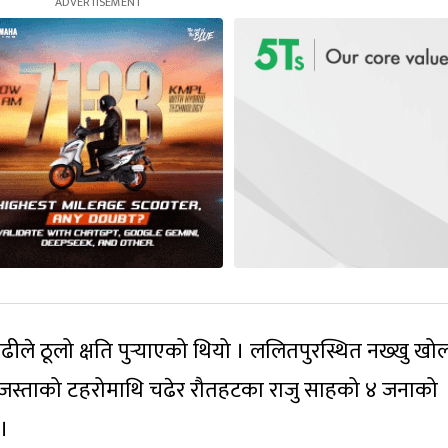
ले ठूलो क्षति पुर्‍याएको थियो । ललितपुरस्थित नख्खु खो
। जस्ताको टहरोमाथि चढेर रौतहटका राजु साहको ४ जनाको
 ।