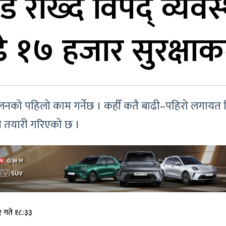
राख्दै विपद् व्यवस्थ
 १७ हजार सुरक्षाकर
संकलनको पहिलो काम गर्नेछ । कहीँ कतै बाढी–पहिरो लगायत व
याउने तयारी गरिएको छ ।
 गते १८:३३