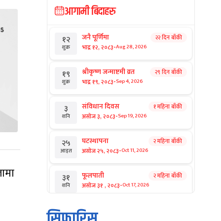
आगामी बिदाहरु
जनै पूर्णिमा
२२ दिन बाँकी
१२
-
भाद्र १२, २०८३
Aug 28, 2026
शुक्र
श्रीकृष्ण जन्माष्टमी व्रत
२९ दिन बाँकी
१९
-
भाद्र १९, २०८३
Sep 4, 2026
शुक्र
संविधान दिवस
१ महिना बाँकी
३
-
असोज ३, २०८३
Sep 19, 2026
शनि
घटस्थापना
२ महिना बाँकी
२५
-
असोज २५, २०८३
Oct 11, 2026
आइत
लामा
फूलपाती
२ महिना बाँकी
३१
-
असोज ३१ , २०८३
Oct 17, 2026
शनि
कार्तिक सङ्क्रान्ति
२ महिना बाँकी
१
सिफारिस
-
कार्तिक १, २०८३
Oct 18, 2026
आइत