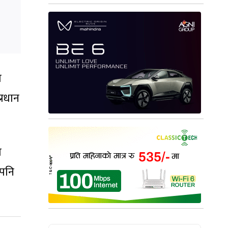
ा
प्रधान
ा
 पनि