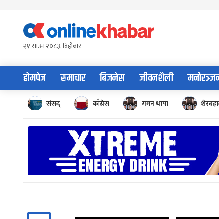
Skip
to
content
२१ साउन २०८३, बिहीबार
होमपेज
समाचार
बिजनेस
जीवनशैली
मनोरञ्ज
संसद्
काँग्रेस
गगन थापा
शेरबहाद