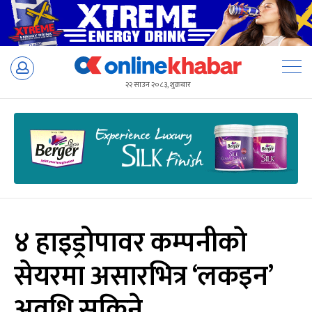
Skip
to
२२ साउन २०८३, शुक्रबार
content
४ हाइड्रोपावर कम्पनीकाे
सेयरमा असारभित्र ‘लकइन’
अवधि सकिने