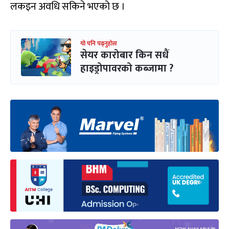
लकइन अवधि सकिने भएको छ ।
यो पनि पढ्नुहोस
सेयर कारोबार किन सधैं
हाइड्रोपावरको कब्जामा ?