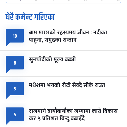
-
फाल्गुन २५, २०८३
Mar 9, 2027
मंगल
धेरै कमेन्ट गरिएका
पूर्णिमा व्रत
७ महिना बाँकी
७
-
चैत्र ७, २०८३
Mar 21, 2027
आइत
बाम माछाको रहस्यमय जीवन : नदीका
१०
फागुपूर्णिमा
७ महिना बाँकी
८
पाहुना, समुद्रका सन्तान
-
चैत्र ८, २०८३
Mar 22, 2027
सोम
सुनचाँदीको मूल्य बढ्यो
८
मधेशमा भयको रोटी सेक्दै सीके राउत
५
राजमार्ग दायाँबायाँका जग्गामा लाग्ने विकास
५
कर ५ प्रतिशत बिन्दु बढाइँदै