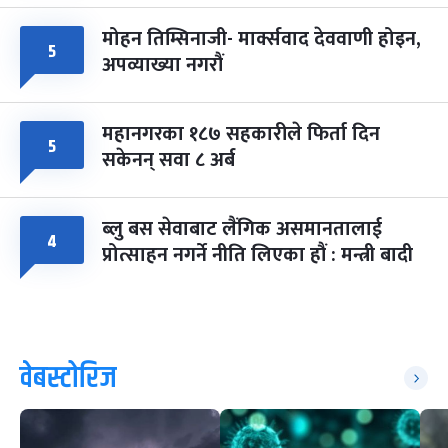
मोहन तिम्सिनाजी- मार्क्सवाद देववाणी होइन,
५
अपव्याख्या नगरौं
महानगरका १८७ सहकारीले फिर्ता दिन
५
सकेनन् सवा ८ अर्ब
ब्लु बस सेवाबाट लैंगिक असमानतालाई
४
प्रोत्साहन नगर्ने नीति लिएका हौं : मन्त्री बादी
वेबस्टोरिज