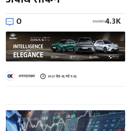
0
4.3K
SHARES
अनलाइनखबर
२०८२ जेठ २६ गते ९:५३