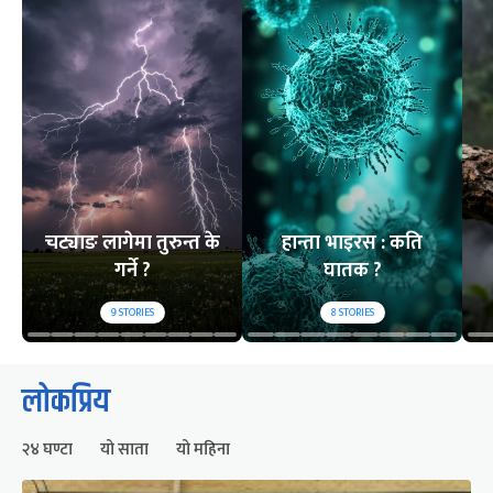
चट्याङ लागेमा तुरुन्त के
हान्ता भाइरस : कति
गर्ने ?
घातक ?
9
STORIES
8
STORIES
लोकप्रिय
२४ घण्टा
यो साता
यो महिना