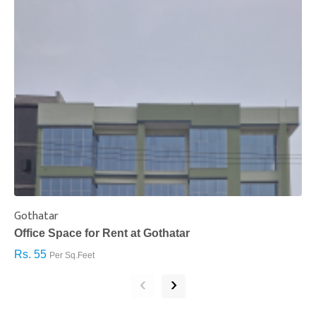
Gothatar
S
Office Space for Rent at Gothatar
H
Rs. 55
R
Per Sq.Feet
‹
›