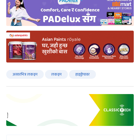
असारभित्र लकइन
लकइन
हाइड्रोपावर