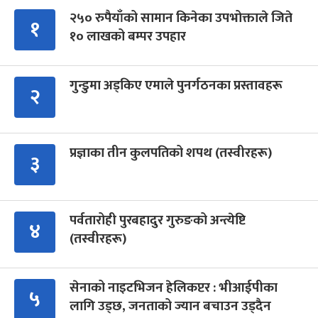
२५० रुपैयाँको सामान किनेका उपभोक्ताले जिते
१
१० लाखको बम्पर उपहार
गुन्डुमा अड्किए एमाले पुनर्गठनका प्रस्तावहरू
२
प्रज्ञाका तीन कुलपतिको शपथ (तस्वीरहरू)
३
पर्वतारोही पुरबहादुर गुरुङको अन्त्येष्टि
४
(तस्वीरहरू)
सेनाको नाइटभिजन हेलिकप्टर : भीआईपीका
५
लागि उड्छ, जनताको ज्यान बचाउन उड्दैन