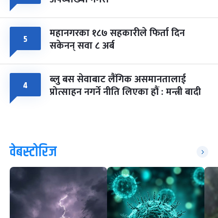
महानगरका १८७ सहकारीले फिर्ता दिन
५
सकेनन् सवा ८ अर्ब
ब्लु बस सेवाबाट लैंगिक असमानतालाई
४
प्रोत्साहन नगर्ने नीति लिएका हौं : मन्त्री बादी
वेबस्टोरिज