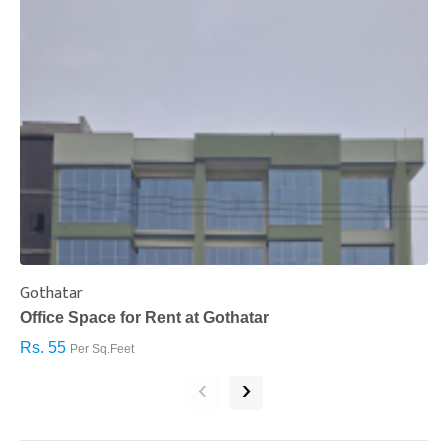
Gothatar
S
Office Space for Rent at Gothatar
H
Rs. 55
R
Per Sq.Feet
‹
›