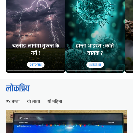
चट्याङ लागेमा तुरुन्त के
हान्ता भाइरस : कति
गर्ने ?
घातक ?
9
STORIES
8
STORIES
लोकप्रिय
२४ घण्टा
यो साता
यो महिना