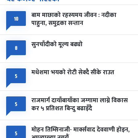
-
चैत्र ७, २०८३
Mar 21, 2027
आइत
बाम माछाको रहस्यमय जीवन : नदीका
फागुपूर्णिमा
१०
७ महिना बाँकी
८
पाहुना, समुद्रका सन्तान
-
चैत्र ८, २०८३
Mar 22, 2027
सोम
सुनचाँदीको मूल्य बढ्यो
८
मधेशमा भयको रोटी सेक्दै सीके राउत
५
राजमार्ग दायाँबायाँका जग्गामा लाग्ने विकास
५
कर ५ प्रतिशत बिन्दु बढाइँदै
मोहन तिम्सिनाजी- मार्क्सवाद देववाणी होइन,
५
अपव्याख्या नगरौं