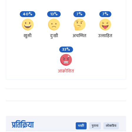
40%
13%
7%
7%
खुसी
दुःखी
अचम्मित
उत्साहित
33%
आक्रोशित
प्रतिक्रिया
भर्खरै
पुराना
लोकप्रिय