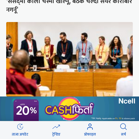
‘संसद्‍मा कालो चस्मा खोल्नू, बैठक चल्दा सेयर कारोबार
नगर्नू’
सुरक्षा रिपोर्ट : प्राज्ञिक आवरणमा तिब्बत पक्षीय भाष्य
निर्माणको योजना
ताजा अपडेट
ट्रेन्डिङ
प्रोफाइल
सर्च