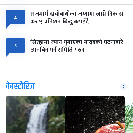
राजमार्ग दायाँबायाँका जग्गामा लाग्ने विकास
४
कर ५ प्रतिशत बिन्दु बढाइँदै
सिरहामा ज्यान गुमाएका यादवको घटनाबारे
३
छानबिन गर्न समिति गठन
वेबस्टोरिज