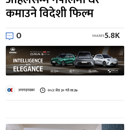
कमाउने विदेशी फिल्म
0
5.8K
SHARES
अनलाइनखबर
२०८२ जेठ ३० गते ११:३७