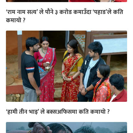
‘राम नाम सत्य’ ले पौने ३ करोड कमाउँदा ‘पहाड’ले कति
कमायो ?
‘हामी तीन भाइ’ ले बक्सअफिसमा कति कमायो ?