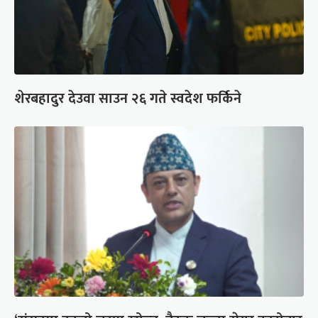
शेरबहादुर देउवा साउन २६ गते स्वदेश फर्किने