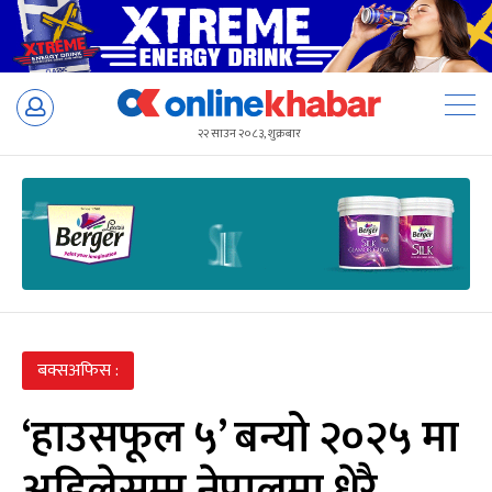
Skip
to
२२ साउन २०८३, शुक्रबार
content
बक्सअफिस :
‘हाउसफूल ५’ बन्यो २०२५ मा
अहिलेसम्म नेपालमा धेरै