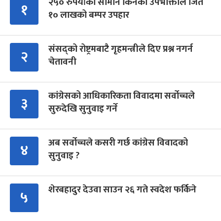
२५० रुपैयाँको सामान किनेका उपभोक्ताले जिते
१
१० लाखको बम्पर उपहार
संसद्को रोष्ट्रमबाटै गृहमन्त्रीले दिए प्रश्न नगर्न
२
चेतावनी
कांग्रेसको आधिकारिकता विवादमा सर्वोच्चले
३
सुरुदेखि सुनुवाइ गर्ने
अब सर्वोच्चले कसरी गर्छ कांग्रेस विवादको
४
सुनुवाइ ?
शेरबहादुर देउवा साउन २६ गते स्वदेश फर्किने
५