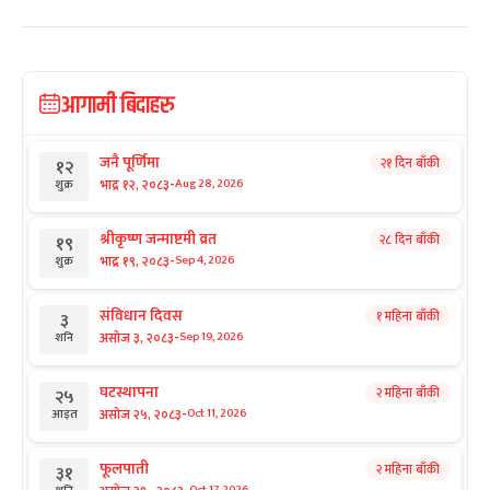
आगामी बिदाहरु
जनै पूर्णिमा
२१ दिन बाँकी
१२
-
भाद्र १२, २०८३
Aug 28, 2026
शुक्र
श्रीकृष्ण जन्माष्टमी व्रत
२८ दिन बाँकी
१९
-
भाद्र १९, २०८३
Sep 4, 2026
शुक्र
संविधान दिवस
१ महिना बाँकी
३
-
असोज ३, २०८३
Sep 19, 2026
शनि
घटस्थापना
२ महिना बाँकी
२५
-
असोज २५, २०८३
Oct 11, 2026
आइत
फूलपाती
२ महिना बाँकी
३१