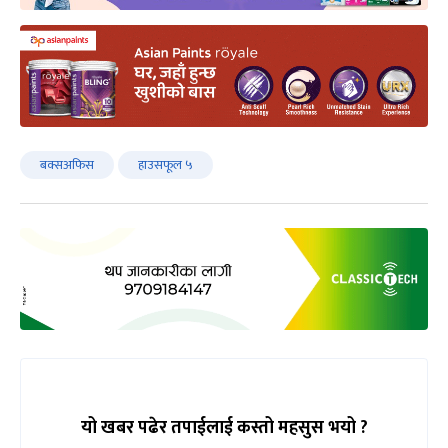
बक्सअफिस
हाउसफूल ५
यो खबर पढेर तपाईलाई कस्तो महसुस भयो ?