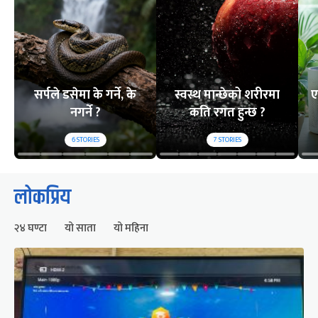
सर्पले डसेमा के गर्ने, के
स्वस्थ मान्छेको शरीरमा
ए
नगर्ने ?
कति रगत हुन्छ ?
6
STORIES
7
STORIES
लोकप्रिय
२४ घण्टा
यो साता
यो महिना