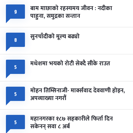
बाम माछाको रहस्यमय जीवन : नदीका
फागुपूर्णिमा
९
७ महिना बाँकी
८
पाहुना, समुद्रका सन्तान
-
चैत्र ८, २०८३
Mar 22, 2027
सोम
सुनचाँदीको मूल्य बढ्यो
८
मधेशमा भयको रोटी सेक्दै सीके राउत
५
मोहन तिम्सिनाजी- मार्क्सवाद देववाणी होइन,
५
अपव्याख्या नगरौं
महानगरका १८७ सहकारीले फिर्ता दिन
५
सकेनन् सवा ८ अर्ब