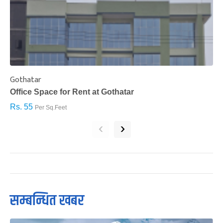
Gothatar
S
Office Space for Rent at Gothatar
H
Rs. 55
R
Per Sq.Feet
‹
›
सम्बन्धित खबर