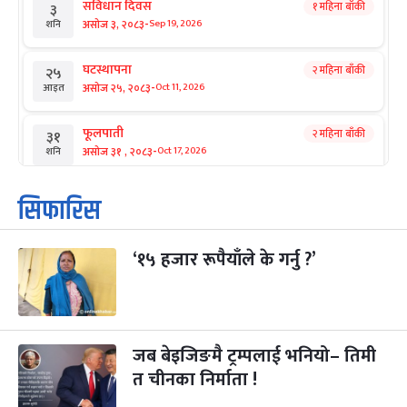
संविधान दिवस
१ महिना बाँकी
३
-
असोज ३, २०८३
Sep 19, 2026
शनि
घटस्थापना
२ महिना बाँकी
२५
-
असोज २५, २०८३
Oct 11, 2026
आइत
फूलपाती
२ महिना बाँकी
३१
-
असोज ३१ , २०८३
Oct 17, 2026
शनि
कार्तिक सङ्क्रान्ति
२ महिना बाँकी
१
सिफारिस
-
कार्तिक १, २०८३
Oct 18, 2026
आइत
‘१५ हजार रूपैयाँले के गर्नु ?’
महानवमी
२ महिना बाँकी
३
-
कार्तिक ३, २०८३
Oct 20, 2026
मंगल
विजयादशमी
२ महिना बाँकी
४
-
कार्तिक ४, २०८३
Oct 21, 2026
बुध
जब बेइजिङमै ट्रम्पलाई भनियो– तिमी
त चीनका निर्माता !
पापा‌ङ्कुशा एकादशी व्रत
२ महिना बाँकी
५
-
कार्तिक ५, २०८३
Oct 22, 2026
बिहि