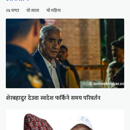
२४ घण्टा
यो साता
यो महिना
शेरबहादुर देउवा स्वदेश फर्किने समय परिवर्तन