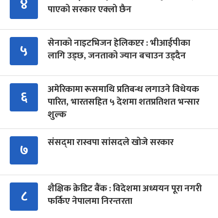
४
पाएको सरकार एक्लो छैन
सेनाको नाइटभिजन हेलिकप्टर : भीआईपीका
५
लागि उड्छ, जनताको ज्यान बचाउन उड्दैन
अमेरिकामा रूसमाथि प्रतिबन्ध लगाउने विधेयक
६
पारित, भारतसहित ५ देशमा शतप्रतिशत भन्सार
शुल्क
संसद्‍मा रास्वपा सांसदले खोजे सरकार
७
शैक्षिक क्रेडिट बैंक : विदेशमा अध्ययन पूरा नगरी
८
फर्किए नेपालमा निरन्तरता