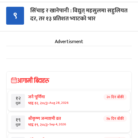
सिँचाइ र खानेपानी : विद्युत् महसुलमा सहुलियत
९
दर, तर १३ प्रतिशत भ्याटको भार
Advertisment
आगामी बिदाहरु
जनै पूर्णिमा
२० दिन बाँकी
१२
-
भाद्र १२, २०८३
Aug 28, 2026
शुक्र
श्रीकृष्ण जन्माष्टमी व्रत
२७ दिन बाँकी
१९
-
भाद्र १९, २०८३
Sep 4, 2026
शुक्र