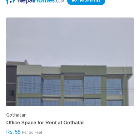
HOT PROPERTIES
Gothatar
S
Office Space for Rent at Gothatar
H
Rs. 55
R
Per Sq.Feet