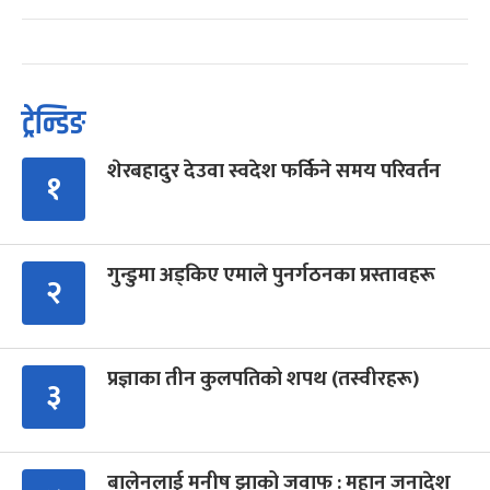
ट्रेन्डिङ
शेरबहादुर देउवा स्वदेश फर्किने समय परिवर्तन
१
गुन्डुमा अड्किए एमाले पुनर्गठनका प्रस्तावहरू
२
प्रज्ञाका तीन कुलपतिको शपथ (तस्वीरहरू)
३
बालेनलाई मनीष झाको जवाफ : महान जनादेश