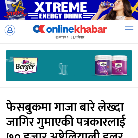
Skip
to
२३ साउन २०८३, शनिबार
content
फेसबुकमा गाजा बारे लेख्दा
जागिर गुमाएकी पत्रकारलाई
७० हजार अष्ट्रेलियाली डलर