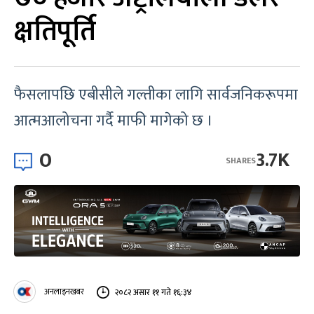
क्षतिपूर्ति
फैसलापछि एबीसीले गल्तीका लागि सार्वजनिकरूपमा
आत्मआलोचना गर्दै माफी मागेको छ ।
0
3.7K
SHARES
अनलाइनखबर
२०८२ असार ११ गते १६:३४