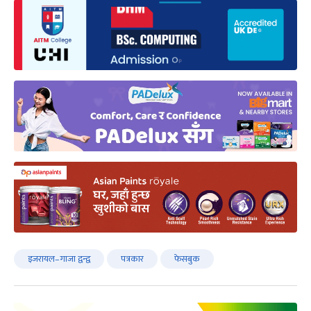
इजरायल–गाजा द्वन्द्व
पत्रकार
फेसबुक