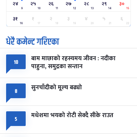
२४
२५
२६
२७
२८
२९
३०
-
फाल्गुन २४, २०८३
Mar 8, 2027
सोम
9
10
11
12
13
14
15
३१
१
२
३
४
५
६
ग्याल्पो ल्होसार
७ महिना बाँकी
२५
-
16
17
18
19
20
21
22
फाल्गुन २५, २०८३
Mar 9, 2027
मंगल
धेरै कमेन्ट गरिएका
पूर्णिमा व्रत
७ महिना बाँकी
७
-
चैत्र ७, २०८३
Mar 21, 2027
आइत
बाम माछाको रहस्यमय जीवन : नदीका
१०
फागुपूर्णिमा
७ महिना बाँकी
८
पाहुना, समुद्रका सन्तान
-
चैत्र ८, २०८३
Mar 22, 2027
सोम
सुनचाँदीको मूल्य बढ्यो
८
मधेशमा भयको रोटी सेक्दै सीके राउत
५