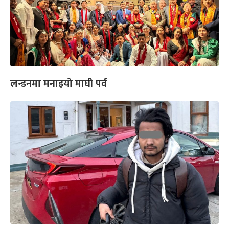
लन्डनमा मनाइयो माघी पर्व