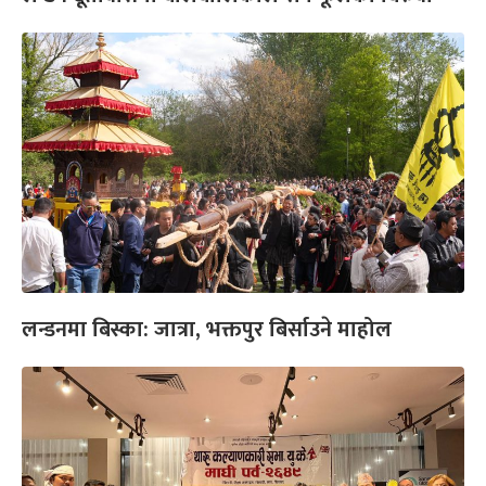
लन्डनमा बिस्का: जात्रा, भक्तपुर बिर्साउने माहोल