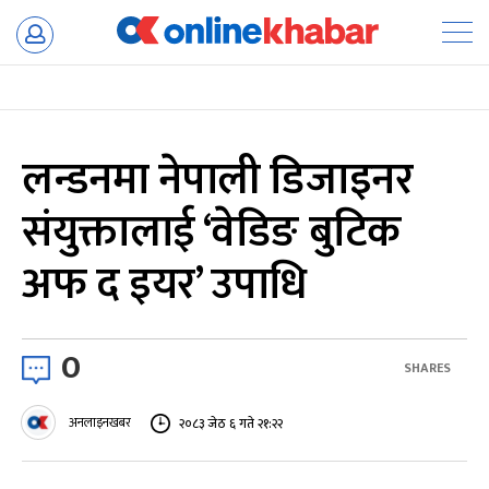
Skip
to
content
लन्डनमा नेपाली डिजाइनर
संयुक्तालाई ‘वेडिङ बुटिक
अफ द इयर’ उपाधि
0
SHARES
अनलाइनखबर
२०८३ जेठ ६ गते २१:२२