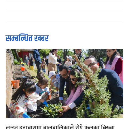
सम्बन्धित खबर
लन्डन दूतावासमा बालबालिकाले रोपे फूलका बिरुवा