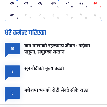
२४
२५
२६
२७
२८
२९
३०
-
फाल्गुन २४, २०८३
Mar 8, 2027
सोम
9
10
11
12
13
14
15
३१
१
२
३
४
५
६
ग्याल्पो ल्होसार
७ महिना बाँकी
२५
-
16
17
18
19
20
21
22
फाल्गुन २५, २०८३
Mar 9, 2027
मंगल
धेरै कमेन्ट गरिएका
पूर्णिमा व्रत
७ महिना बाँकी
७
-
चैत्र ७, २०८३
Mar 21, 2027
आइत
बाम माछाको रहस्यमय जीवन : नदीका
१०
फागुपूर्णिमा
७ महिना बाँकी
८
पाहुना, समुद्रका सन्तान
-
चैत्र ८, २०८३
Mar 22, 2027
सोम
सुनचाँदीको मूल्य बढ्यो
८
मधेशमा भयको रोटी सेक्दै सीके राउत
५