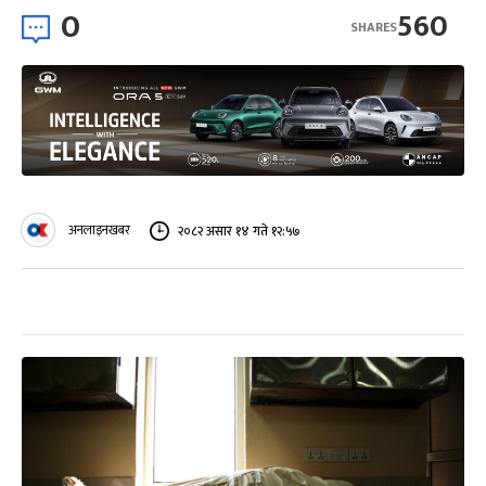
0
560
SHARES
अनलाइनखबर
२०८२ असार १४ गते १२:५७