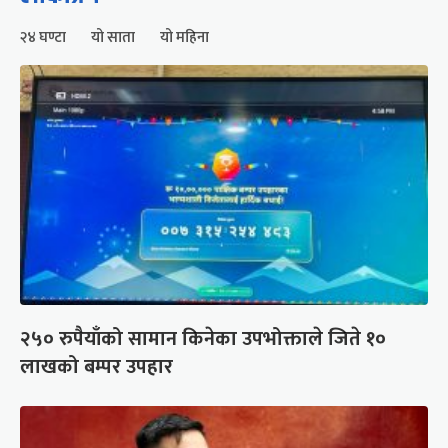
२४ घण्टा
यो साता
यो महिना
२५० रुपैयाँको सामान किनेका उपभोक्ताले जिते १०
लाखको बम्पर उपहार