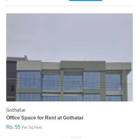
Gothatar
S
Office Space for Rent at Gothatar
H
Rs. 55
R
Per Sq.Feet