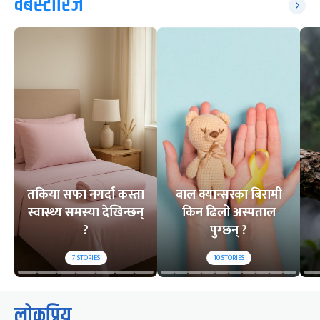
वेबस्टोरिज
तकिया सफा नगर्दा कस्ता
बाल क्यान्सरका बिरामी
स्वास्थ्य समस्या देखिन्छन्
किन ढिलो अस्पताल
?
पुग्छन् ?
7
STORIES
10
STORIES
लोकप्रिय