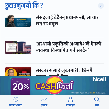
छुटाउनुभयो कि ?
संसद्लाई टेर्दैनन् प्रधानमन्त्री, लाचार
छन् सभामुख
‘अस्थायी प्रकृतिको अध्यादेशले ऐनको
व्यवस्था विस्थापित गर्न सक्दैन’
सरकार-प्रसाईं लुकामारी : छिनमै
पक्राउ, तुरुन्तै रिहा
‘कामचलाउ’ नेतृत्वले थलियो स्वास्थ्य
क्षेत्र
ताजा अपडेट
ट्रेन्डिङ
प्रोफाइल
सर्च