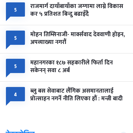
राजमार्ग दायाँबायाँका जग्गामा लाग्ने विकास
५
कर ५ प्रतिशत बिन्दु बढाइँदै
मोहन तिम्सिनाजी- मार्क्सवाद देववाणी होइन,
५
अपव्याख्या नगरौं
महानगरका १८७ सहकारीले फिर्ता दिन
५
सकेनन् सवा ८ अर्ब
ब्लु बस सेवाबाट लैंगिक असमानतालाई
४
प्रोत्साहन नगर्ने नीति लिएका हौं : मन्त्री बादी