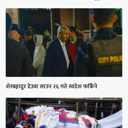
शेरबहादुर देउवा साउन २६ गते स्वदेश फर्किने