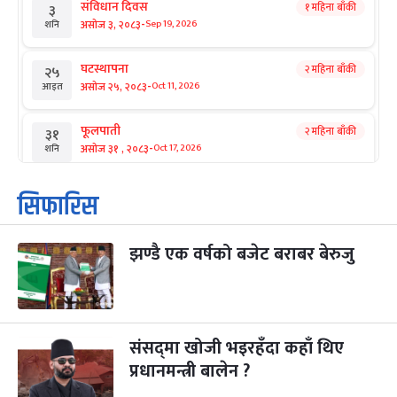
संविधान दिवस
१ महिना बाँकी
३
-
असोज ३, २०८३
Sep 19, 2026
शनि
घटस्थापना
२ महिना बाँकी
२५
-
असोज २५, २०८३
Oct 11, 2026
आइत
फूलपाती
२ महिना बाँकी
३१
-
असोज ३१ , २०८३
Oct 17, 2026
शनि
कार्तिक सङ्क्रान्ति
२ महिना बाँकी
१
सिफारिस
-
कार्तिक १, २०८३
Oct 18, 2026
आइत
झण्डै एक वर्षको बजेट बराबर बेरुजु
महानवमी
२ महिना बाँकी
३
-
कार्तिक ३, २०८३
Oct 20, 2026
मंगल
विजयादशमी
२ महिना बाँकी
४
-
कार्तिक ४, २०८३
Oct 21, 2026
बुध
संसद्‌मा खोजी भइरहँदा कहाँ थिए
प्रधानमन्त्री बालेन ?
पापा‌ङ्कुशा एकादशी व्रत
२ महिना बाँकी
५
-
कार्तिक ५, २०८३
Oct 22, 2026
बिहि