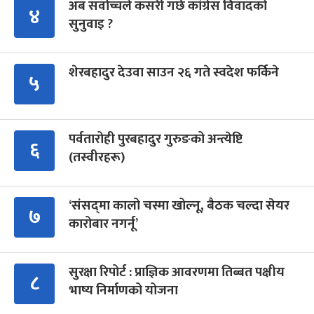
अब सर्वोच्चले कसरी गर्छ कांग्रेस विवादको
४
सुनुवाइ ?
शेरबहादुर देउवा साउन २६ गते स्वदेश फर्किने
५
पर्वतारोही पुरबहादुर गुरुङको अन्त्येष्टि
६
(तस्वीरहरू)
‘संसद्‍मा कालो चस्मा खोल्नू, बैठक चल्दा सेयर
७
कारोबार नगर्नू’
सुरक्षा रिपोर्ट : प्राज्ञिक आवरणमा तिब्बत पक्षीय
८
भाष्य निर्माणको योजना