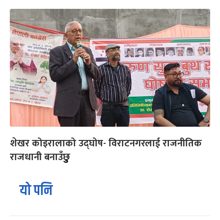
शेखर कोइरालाको उद्घोष- विराटनगरलाई राजनीतिक
राजधानी बनाउँछुु
यो पनि